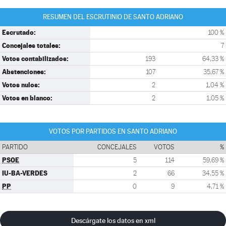
RESUMEN DEL ESCRUTINIO DE SANTO ADRIANO
Escrutado:
100 %
Concejales totales:
7
Votos contabilizados:
193
64,33 %
Abstenciones:
107
35,67 %
Votos nulos:
2
1,04 %
Votos en blanco:
2
1,05 %
VOTOS POR PARTIDOS EN SANTO ADRIANO
PARTIDO
CONCEJALES
VOTOS
%
PSOE
5
114
59,69 %
IU-BA-VERDES
2
66
34,55 %
PP
0
9
4,71 %
Descárgate los datos en xml