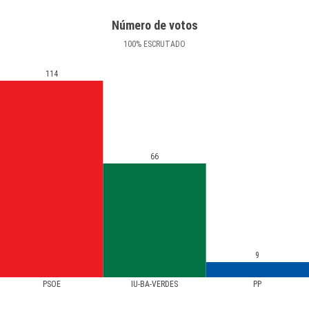
Número de votos
100
%
ESCRUTADO
114
66
9
PSOE
IU-BA-VERDES
PP