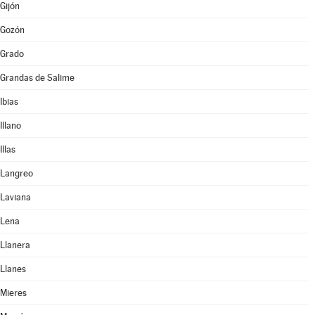
Gijón
Gozón
Grado
Grandas de Salime
Ibias
Illano
Illas
Langreo
Laviana
Lena
Llanera
Llanes
Mieres