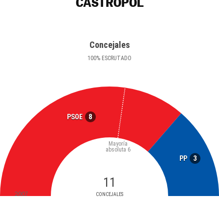
CASTROPOL
Concejales
100
%
ESCRUTADO
8
PSOE
Mayoría
absoluta
6
3
PP
11
2007
CONCEJALES