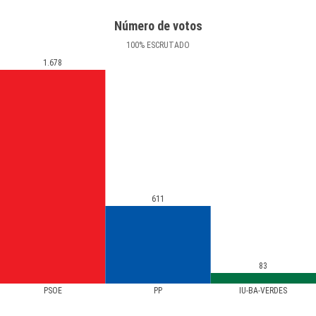
Número de votos
100
%
ESCRUTADO
1.678
611
83
PSOE
PP
IU-BA-VERDES