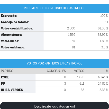
RESUMEN DEL ESCRUTINIO DE CASTROPOL
Escrutado:
100 %
Concejales totales:
11
Votos contabilizados:
2.500
61,05 %
Abstenciones:
1.595
38,95 %
Votos nulos:
47
1,88 %
Votos en blanco:
81
3,3 %
VOTOS POR PARTIDOS EN CASTROPOL
PARTIDO
CONCEJALES
VOTOS
%
PSOE
8
1.678
68,41 %
PP
3
611
24,91 %
IU-BA-VERDES
0
83
3,38 %
Descárgate los datos en xml