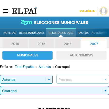
SUSCRÍBETE
26M | Elec
NOTICIAS
RESULTADOS 2023
RESULTADOS 2019
PACTOS
AUTONÓMIC
2019
2015
2011
2007
MUNICIPALES
AUTONÓMICAS
Estás en:
Total España
»
Asturias
»
Castropol