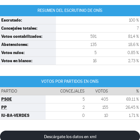
RESUMEN DEL ESCRUTINIO DE ONÍS
Escrutado:
100 %
Concejales totales:
7
Votos contabilizados:
591
81,4 %
Abstenciones:
135
18,6 %
Votos nulos:
5
0,85 %
Votos en blanco:
16
2,73 %
VOTOS POR PARTIDOS EN ONÍS
PARTIDO
CONCEJALES
VOTOS
%
PSOE
5
405
69,11 %
PP
2
155
26,45 %
IU-BA-VERDES
0
10
1,71 %
Descárgate los datos en xml