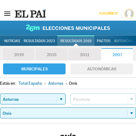
SUSCRÍBETE
26M | Elec
NOTICIAS
RESULTADOS 2023
RESULTADOS 2019
PACTOS
AUTONÓMIC
2019
2015
2011
2007
MUNICIPALES
AUTONÓMICAS
Estás en:
Total España
»
Asturias
»
Onís