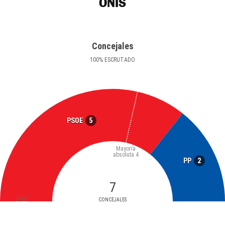
ONÍS
Concejales
100
%
ESCRUTADO
5
PSOE
Mayoría
absoluta
4
2
PP
7
2007
CONCEJALES