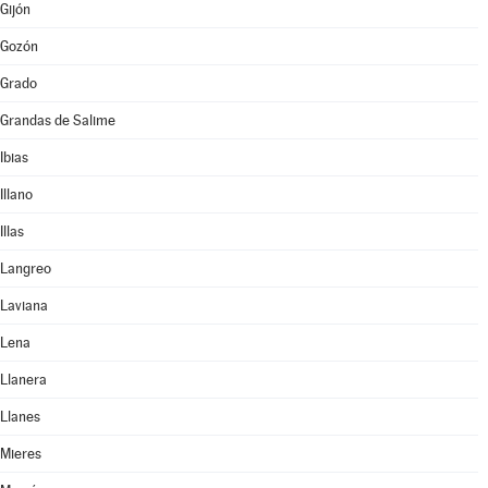
Gijón
Gozón
Grado
Grandas de Salime
Ibias
Illano
Illas
Langreo
Laviana
Lena
Llanera
Llanes
Mieres