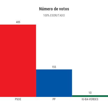
Número de votos
100
%
ESCRUTADO
405
155
10
PSOE
PP
IU-BA-VERDES