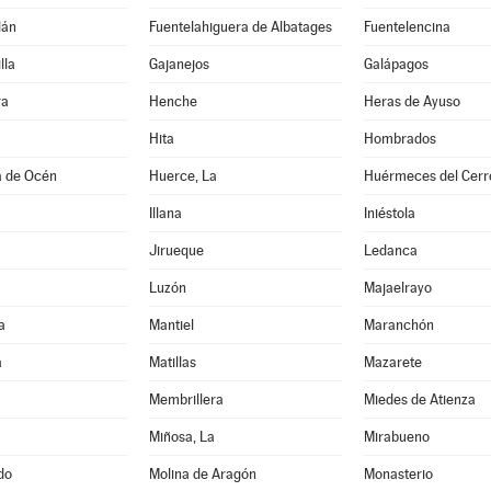
lán
Fuentelahiguera de Albatages
Fuentelencina
lla
Gajanejos
Galápagos
ra
Henche
Heras de Ayuso
Hita
Hombrados
a de Océn
Huerce, La
Huérmeces del Cerr
Illana
Iniéstola
Jirueque
Ledanca
Luzón
Majaelrayo
a
Mantiel
Maranchón
a
Matillas
Mazarete
Membrillera
Miedes de Atienza
Miñosa, La
Mirabueno
do
Molina de Aragón
Monasterio