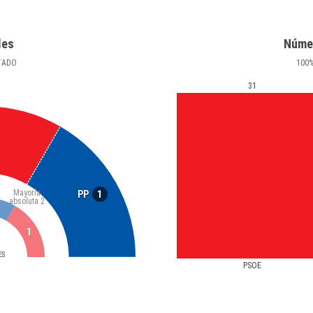
les
Núme
TADO
100
31
Mayoría
1
PP
absoluta
2
1
ES
PSOE