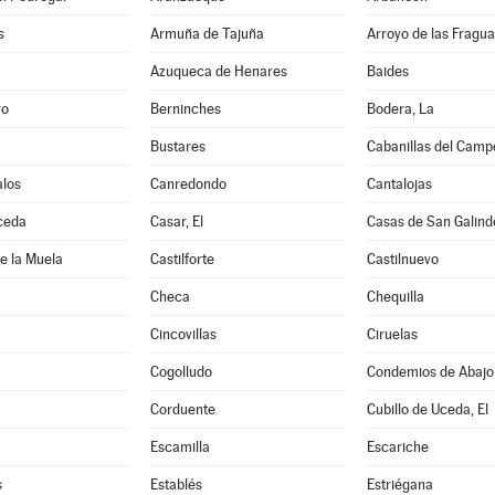
s
Armuña de Tajuña
Arroyo de las Fragua
Azuqueca de Henares
Baides
ro
Berninches
Bodera, La
Bustares
Cabanillas del Camp
los
Canredondo
Cantalojas
ceda
Casar, El
Casas de San Galind
de la Muela
Castilforte
Castilnuevo
Checa
Chequilla
Cincovillas
Ciruelas
Cogolludo
Condemios de Abajo
Corduente
Cubillo de Uceda, El
Escamilla
Escariche
s
Establés
Estriégana