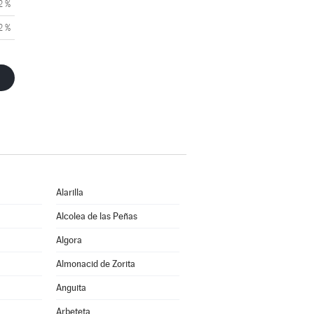
2 %
2 %
Alarilla
Alcolea de las Peñas
Algora
Almonacid de Zorita
Anguita
Arbeteta