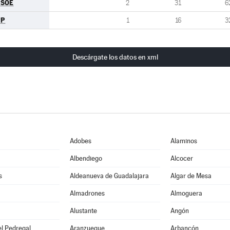
PSOE
2
31
6
PP
1
16
3
Descárgate los datos en xml
Adobes
Alaminos
Albendiego
Alcocer
s
Aldeanueva de Guadalajara
Algar de Mesa
Almadrones
Almoguera
Alustante
Angón
l Pedregal
Aranzueque
Arbancón