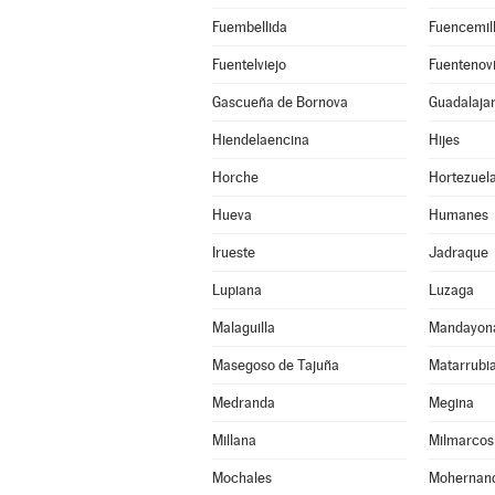
Fuembellida
Fuencemil
Fuentelviejo
Fuentenovi
Gascueña de Bornova
Guadalaja
Hiendelaencina
Hijes
Horche
Hortezuel
Hueva
Humanes
Irueste
Jadraque
Lupiana
Luzaga
Malaguilla
Mandayon
Masegoso de Tajuña
Matarrubi
Medranda
Megina
Millana
Milmarcos
Mochales
Mohernan