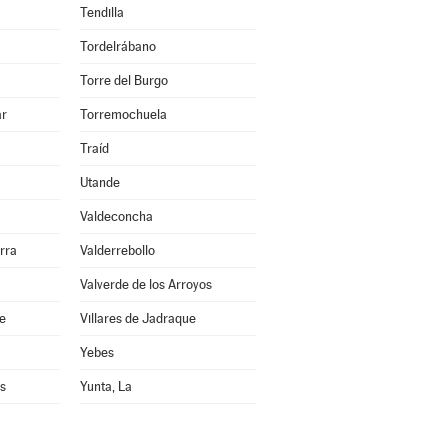
Tendilla
Tordelrábano
Torre del Burgo
ar
Torremochuela
Traíd
Utande
Valdeconcha
rra
Valderrebollo
Valverde de los Arroyos
re
Villares de Jadraque
Yebes
s
Yunta, La