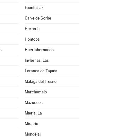
Fuentelsaz
Galve de Sorbe
Herrería
Hontoba
o
Huertahernando
Inviernas, Las
Loranca de Tajuña
Málaga del Fresno
Marchamalo
Mazuecos
Mierla, La
Miralrío
Mondéjar