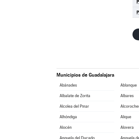
Municipios de Guadalajara
Abánades
Ablanque
Albalate de Zorita
Albares
Alcolea del Pinar
Alcoroche
Alhóndiga
Alique
Alocén
Alovera
Anquela del Ducado
Anquela de