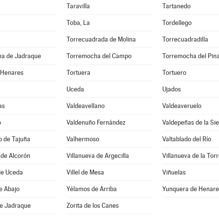
Taravilla
Tartanedo
Toba, La
Tordellego
Torrecuadrada de Molina
Torrecuadradilla
a de Jadraque
Torremocha del Campo
Torremocha del Pin
 Henares
Tortuera
Tortuero
Uceda
Ujados
as
Valdeavellano
Valdeaveruelo
o
Valdenuño Fernández
Valdepeñas de la Sie
o de Tajuña
Valhermoso
Valtablado del Río
 de Alcorón
Villanueva de Argecilla
Villanueva de la Tor
de Uceda
Villel de Mesa
Viñuelas
e Abajo
Yélamos de Arriba
Yunquera de Henare
de Jadraque
Zorita de los Canes