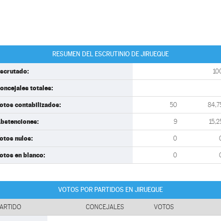
RESUMEN DEL ESCRUTINIO DE JIRUEQUE
scrutado:
10
oncejales totales:
otos contabilizados:
50
84,7
bstenciones:
9
15,2
otos nulos:
0
otos en blanco:
0
VOTOS POR PARTIDOS EN JIRUEQUE
ARTIDO
CONCEJALES
VOTOS