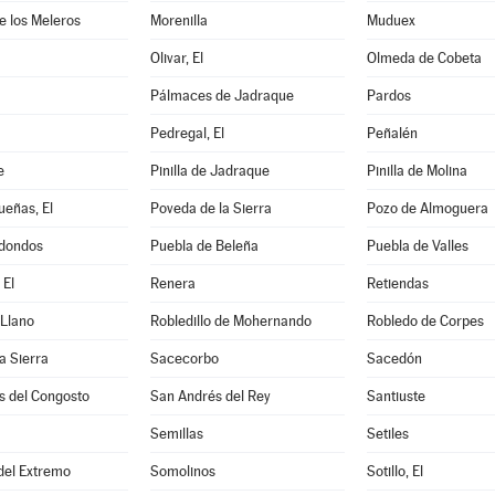
de los Meleros
Morenilla
Muduex
Olivar, El
Olmeda de Cobeta
Pálmaces de Jadraque
Pardos
Pedregal, El
Peñalén
e
Pinilla de Jadraque
Pinilla de Molina
eñas, El
Poveda de la Sierra
Pozo de Almoguera
dondos
Puebla de Beleña
Puebla de Valles
 El
Renera
Retiendas
 Llano
Robledillo de Mohernando
Robledo de Corpes
a Sierra
Sacecorbo
Sacedón
s del Congosto
San Andrés del Rey
Santiuste
Semillas
Setiles
 del Extremo
Somolinos
Sotillo, El