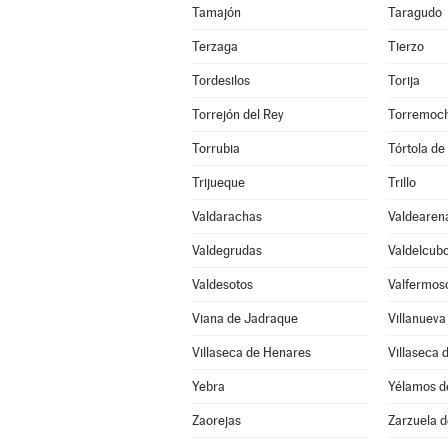
Tamajón
Taragudo
Terzaga
Tierzo
Tordesilos
Torija
Torrejón del Rey
Torremoch
Torrubia
Tórtola de
Trijueque
Trillo
Valdarachas
Valdearen
Valdegrudas
Valdelcub
Valdesotos
Valfermos
Viana de Jadraque
Villanueva
Villaseca de Henares
Villaseca 
Yebra
Yélamos d
Zaorejas
Zarzuela 