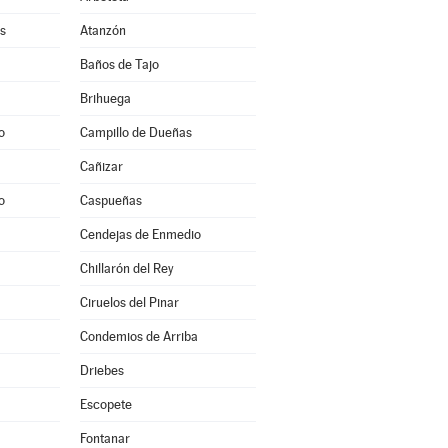
s
Atanzón
Baños de Tajo
Brihuega
o
Campillo de Dueñas
Cañizar
o
Caspueñas
Cendejas de Enmedio
Chillarón del Rey
Ciruelos del Pinar
Condemios de Arriba
Driebes
Escopete
Fontanar