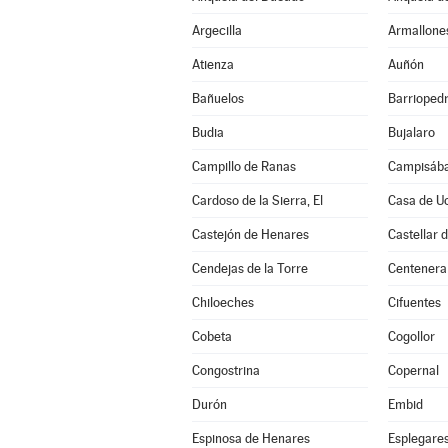
Argecilla
Armallone
Atienza
Auñón
Bañuelos
Barrioped
Budia
Bujalaro
Campillo de Ranas
Campisába
Cardoso de la Sierra, El
Casa de U
Castejón de Henares
Castellar 
Cendejas de la Torre
Centenera
Chiloeches
Cifuentes
Cobeta
Cogollor
Congostrina
Copernal
Durón
Embid
Espinosa de Henares
Esplegare