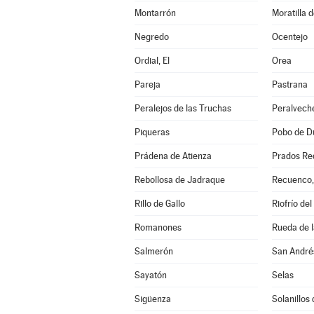
Montarrón
Moratilla 
Negredo
Ocentejo
Ordial, El
Orea
Pareja
Pastrana
Peralejos de las Truchas
Peralvech
Piqueras
Pobo de Du
Prádena de Atienza
Prados Re
Rebollosa de Jadraque
Recuenco,
Rillo de Gallo
Riofrío del
Romanones
Rueda de l
Salmerón
San André
Sayatón
Selas
Sigüenza
Solanillos