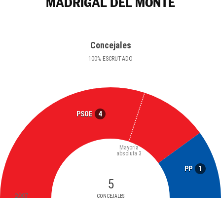
MADRIGAL DEL MONTE
Concejales
100
%
ESCRUTADO
4
PSOE
Mayoría
absoluta
3
1
PP
5
2007
CONCEJALES