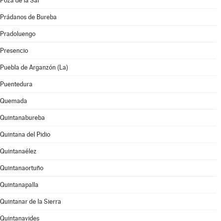
Poza de la Sal
Prádanos de Bureba
Pradoluengo
Presencio
Puebla de Arganzón (La)
Puentedura
Quemada
Quintanabureba
Quintana del Pidio
Quintanaélez
Quintanaortuño
Quintanapalla
Quintanar de la Sierra
Quintanavides