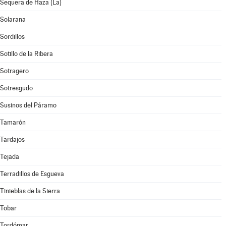
Sequera de Haza (La)
Solarana
Sordillos
Sotillo de la Ribera
Sotragero
Sotresgudo
Susinos del Páramo
Tamarón
Tardajos
Tejada
Terradillos de Esgueva
Tinieblas de la Sierra
Tobar
Tordómar