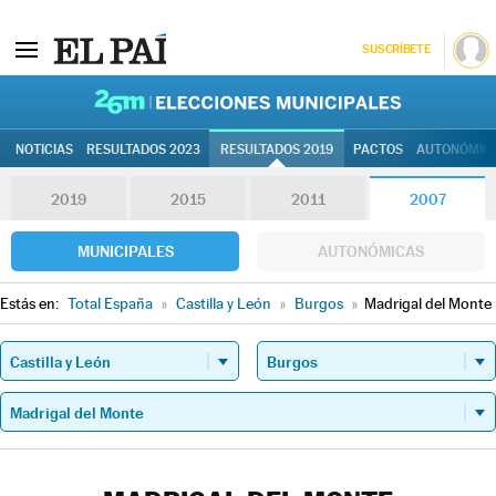
SUSCRÍBETE
26M | Elec
NOTICIAS
RESULTADOS 2023
RESULTADOS 2019
PACTOS
AUTONÓMIC
2019
2015
2011
2007
MUNICIPALES
AUTONÓMICAS
Estás en:
Total España
»
Castilla y León
»
Burgos
»
Madrigal del Monte