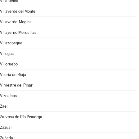
Villatuelda
Villaverde del Monte
Villaverde-Mogina
Villayerno Morquillas
Villazopeque
Villegas
Villoruebo
Viloria de Rioja
Vilviestre del Pinar
Vizcaínos
Zael
Zarzosa de Río Pisuerga
Zazuar
Zuñeda