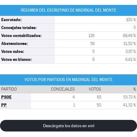
RESUMEN DEL ESCRUTINIO DE MADRIGAL DEL MONTE
Escrutado:
100 %
Concejales totales:
5
Votos contabilizados:
126
68,48 %
Abstenciones:
58
31,52 %
Votos nulos:
5
3,97 %
Votos en blanco:
8
6,61 %
VOTOS POR PARTIDOS EN MADRIGAL DEL MONTE
PARTIDO
CONCEJALES
VOTOS
%
PSOE
4
65
53,72 %
PP
1
50
41,32 %
Descárgate los datos en xml