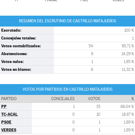
PP
TC-ACAL
PSOE
VERDES
RESUMEN DEL ESCRUTINIO DE CASTRILLO MATAJUDÍOS
Escrutado:
100 %
Concejales totales:
1
Votos contabilizados:
54
85,71 %
Abstenciones:
9
14,29 %
Votos nulos:
1
1,85 %
Votos en blanco:
6
11,32 %
VOTOS POR PARTIDOS EN CASTRILLO MATAJUDÍOS
PARTIDO
CONCEJALES
VOTOS
%
PP
1
35
66,04 %
TC-ACAL
0
10
18,87 %
PSOE
0
1
1,89 %
VERDES
0
1
1,89 %