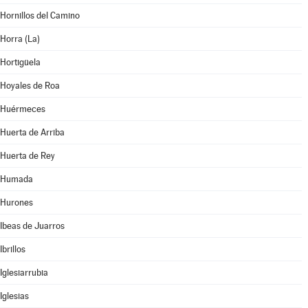
Hornillos del Camino
Horra (La)
Hortigüela
Hoyales de Roa
Huérmeces
Huerta de Arriba
Huerta de Rey
Humada
Hurones
Ibeas de Juarros
Ibrillos
Iglesiarrubia
Iglesias