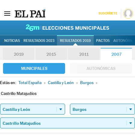
SUSCRÍBETE
26M | Elec
NOTICIAS
RESULTADOS 2023
RESULTADOS 2019
PACTOS
AUTONÓMIC
2019
2015
2011
2007
MUNICIPALES
AUTONÓMICAS
Estás en:
Total España
»
Castilla y León
»
Burgos
»
Castrillo Matajudíos