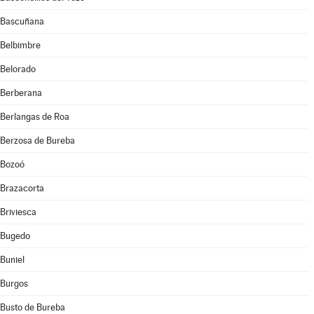
Bascuñana
Belbimbre
Belorado
Berberana
Berlangas de Roa
Berzosa de Bureba
Bozoó
Brazacorta
Briviesca
Bugedo
Buniel
Burgos
Busto de Bureba