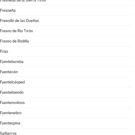
Fresneda de la Sierra Tirón
Fresneña
Fresnillo de las Dueñas
Fresno de Río Tirón
Fresno de Rodilla
Frías
Fuentebureba
Fuentecén
Fuentelcésped
Fuentelisendo
Fuentemolinos
Fuentenebro
Fuentespina
Galbarros