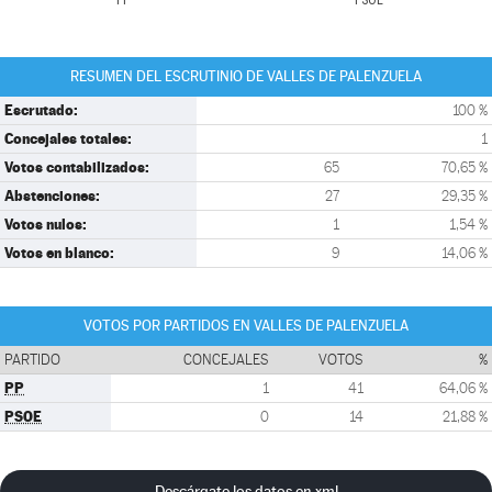
PP
PSOE
RESUMEN DEL ESCRUTINIO DE VALLES DE PALENZUELA
Escrutado:
100 %
Concejales totales:
1
Votos contabilizados:
65
70,65 %
Abstenciones:
27
29,35 %
Votos nulos:
1
1,54 %
Votos en blanco:
9
14,06 %
VOTOS POR PARTIDOS EN VALLES DE PALENZUELA
PARTIDO
CONCEJALES
VOTOS
%
PP
1
41
64,06 %
PSOE
0
14
21,88 %
Descárgate los datos en xml