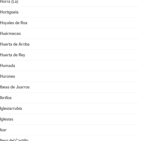
Horra (La)
Hortigüela
Hoyales de Roa
Huérmeces
Huerta de Arriba
Huerta de Rey
Humada
Hurones
Ibeas de Juarros
Ibrillos
Iglesiarrubia
Iglesias
Isar
Itero del Castillo