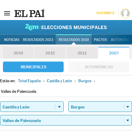
SUSCRÍBETE
26M | Elec
NOTICIAS
RESULTADOS 2023
RESULTADOS 2019
PACTOS
AUTONÓMIC
2019
2015
2011
2007
MUNICIPALES
AUTONÓMICAS
Estás en:
Total España
»
Castilla y León
»
Burgos
»
Valles de Palenzuela