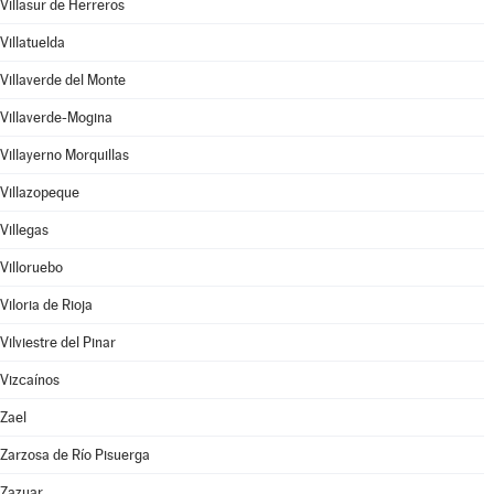
Villasur de Herreros
Villatuelda
Villaverde del Monte
Villaverde-Mogina
Villayerno Morquillas
Villazopeque
Villegas
Villoruebo
Viloria de Rioja
Vilviestre del Pinar
Vizcaínos
Zael
Zarzosa de Río Pisuerga
Zazuar