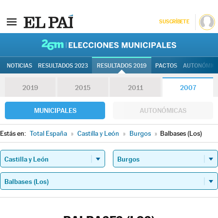
SUSCRÍBETE
26M | Elec
NOTICIAS
RESULTADOS 2023
RESULTADOS 2019
PACTOS
AUTONÓMIC
2019
2015
2011
2007
MUNICIPALES
AUTONÓMICAS
Estás en:
Total España
»
Castilla y León
»
Burgos
»
Balbases (Los)