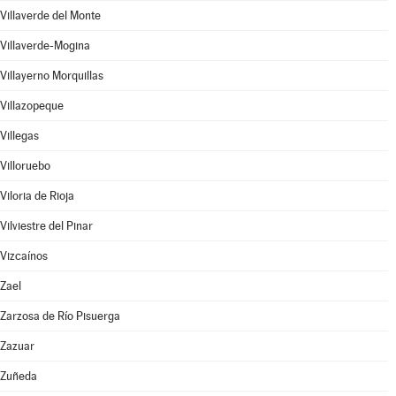
Villaverde del Monte
Villaverde-Mogina
Villayerno Morquillas
Villazopeque
Villegas
Villoruebo
Viloria de Rioja
Vilviestre del Pinar
Vizcaínos
Zael
Zarzosa de Río Pisuerga
Zazuar
Zuñeda