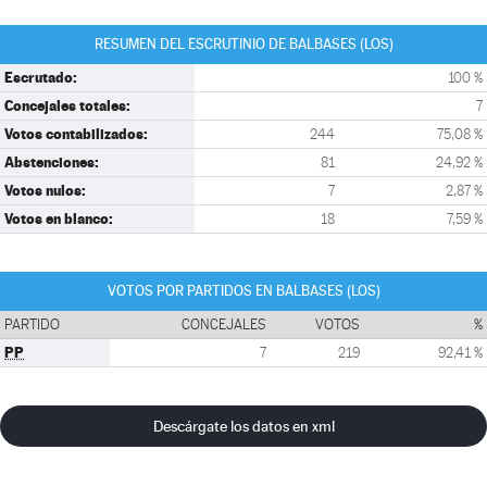
RESUMEN DEL ESCRUTINIO DE BALBASES (LOS)
Escrutado:
100 %
Concejales totales:
7
Votos contabilizados:
244
75,08 %
Abstenciones:
81
24,92 %
Votos nulos:
7
2,87 %
Votos en blanco:
18
7,59 %
VOTOS POR PARTIDOS EN BALBASES (LOS)
PARTIDO
CONCEJALES
VOTOS
%
PP
7
219
92,41 %
Descárgate los datos en xml