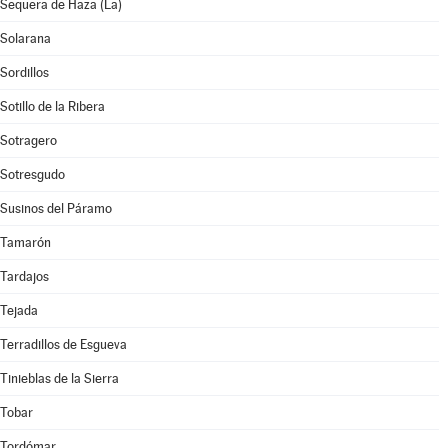
Sequera de Haza (La)
Solarana
Sordillos
Sotillo de la Ribera
Sotragero
Sotresgudo
Susinos del Páramo
Tamarón
Tardajos
Tejada
Terradillos de Esgueva
Tinieblas de la Sierra
Tobar
Tordómar