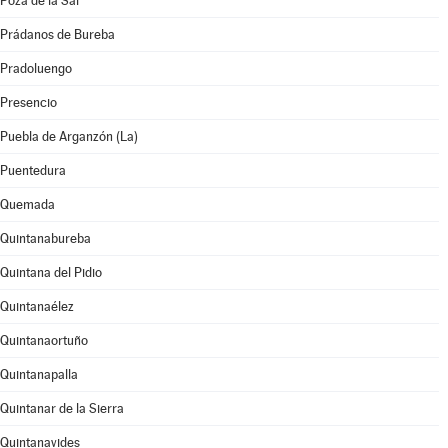
Poza de la Sal
Prádanos de Bureba
Pradoluengo
Presencio
Puebla de Arganzón (La)
Puentedura
Quemada
Quintanabureba
Quintana del Pidio
Quintanaélez
Quintanaortuño
Quintanapalla
Quintanar de la Sierra
Quintanavides