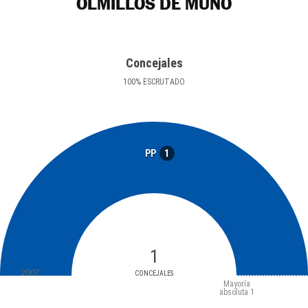
OLMILLOS DE MUÑÓ
Concejales
100
%
ESCRUTADO
1
PP
1
2007
CONCEJALES
Mayoría
absoluta
1