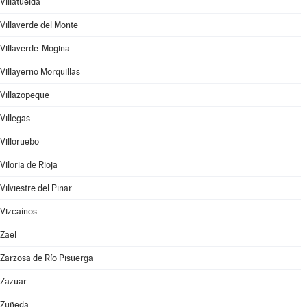
Villatuelda
Villaverde del Monte
Villaverde-Mogina
Villayerno Morquillas
Villazopeque
Villegas
Villoruebo
Viloria de Rioja
Vilviestre del Pinar
Vizcaínos
Zael
Zarzosa de Río Pisuerga
Zazuar
Zuñeda