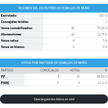
RESUMEN DEL ESCRUTINIO DE OLMILLOS DE MUÑÓ
Escrutado:
100 %
Concejales totales:
1
Votos contabilizados:
36
78,26 %
Abstenciones:
10
21,74 %
Votos nulos:
0
0 %
Votos en blanco:
0
0 %
VOTOS POR PARTIDOS EN OLMILLOS DE MUÑÓ
PARTIDO
CONCEJALES
VOTOS
%
PP
1
32
88,89 %
PSOE
0
4
11,11 %
Descárgate los datos en xml