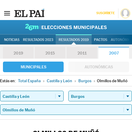
SUSCRÍBETE
26M | Elec
NOTICIAS
RESULTADOS 2023
RESULTADOS 2019
PACTOS
AUTONÓMIC
2019
2015
2011
2007
MUNICIPALES
AUTONÓMICAS
Estás en:
Total España
»
Castilla y León
»
Burgos
»
Olmillos de Muñó