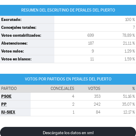
RESUMEN DEL ESCRUTINIO DE PERALES DEL PUERTO
Escrutado:
100 %
Concejales totales:
7
Votos contabilizados:
699
78,89 %
Abstenciones:
187
21,11 %
Votos nulos:
9
1,29 %
Votos en blanco:
11
1,59 %
VOTOS POR PARTIDOS EN PERALES DEL PUERTO
PARTIDO
CONCEJALES
VOTOS
%
PSOE
4
353
51,16 %
PP
2
242
35,07 %
IU-SIEX
1
84
12,17 %
Descárgate los datos en xml