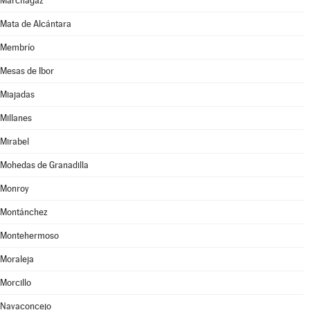
Marchagaz
Mata de Alcántara
Membrío
Mesas de Ibor
Miajadas
Millanes
Mirabel
Mohedas de Granadilla
Monroy
Montánchez
Montehermoso
Moraleja
Morcillo
Navaconcejo