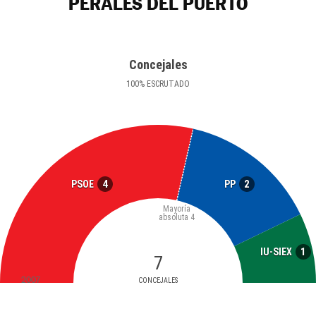
PERALES DEL PUERTO
Concejales
100
%
ESCRUTADO
4
2
PSOE
PP
Mayoría
absoluta
4
1
IU-SIEX
7
2007
CONCEJALES