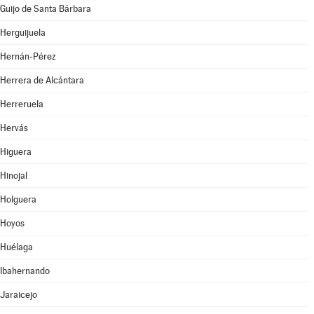
Guijo de Santa Bárbara
Herguijuela
Hernán-Pérez
Herrera de Alcántara
Herreruela
Hervás
Higuera
Hinojal
Holguera
Hoyos
Huélaga
Ibahernando
Jaraicejo