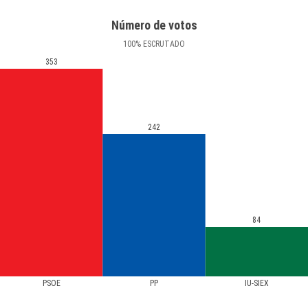
Número de votos
100
%
ESCRUTADO
353
242
84
PSOE
PP
IU-SIEX