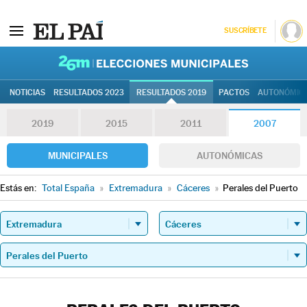
SUSCRÍBETE
26M | Elec
NOTICIAS
RESULTADOS 2023
RESULTADOS 2019
PACTOS
AUTONÓMIC
2019
2015
2011
2007
MUNICIPALES
AUTONÓMICAS
Estás en:
Total España
»
Extremadura
»
Cáceres
»
Perales del Puerto