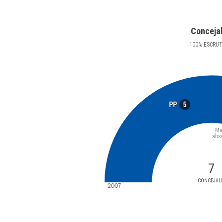
Conceja
100
%
ESCRU
5
PP
Ma
abs
7
CONCEJAL
2007