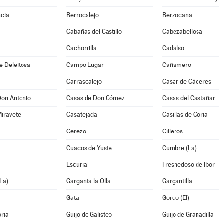
cia
Berrocalejo
Berzocana
Cabañas del Castillo
Cabezabellosa
Cachorrilla
Cadalso
e Deleitosa
Campo Lugar
Cañamero
o
Carrascalejo
Casar de Cáceres
Don Antonio
Casas de Don Gómez
Casas del Castañar
Miravete
Casatejada
Casillas de Coria
Cerezo
Cilleros
Cuacos de Yuste
Cumbre (La)
Escurial
Fresnedoso de Ibor
La)
Garganta la Olla
Gargantilla
Gata
Gordo (El)
oria
Guijo de Galisteo
Guijo de Granadilla