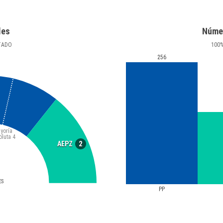
les
Núme
TADO
100
256
yoría
oluta
4
2
AEPZ
ES
PP