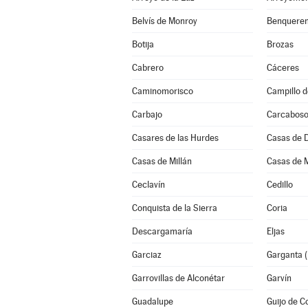
Belvís de Monroy
Benqueren
Botija
Brozas
Cabrero
Cáceres
Caminomorisco
Campillo d
Carbajo
Carcabos
Casares de las Hurdes
Casas de 
Casas de Millán
Casas de 
Ceclavín
Cedillo
Conquista de la Sierra
Coria
Descargamaría
Eljas
Garciaz
Garganta (
Garrovillas de Alconétar
Garvín
Guadalupe
Guijo de C