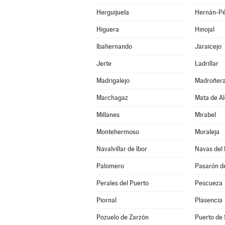
Herguijuela
Hernán-Pé
Higuera
Hinojal
Ibahernando
Jaraicejo
Jerte
Ladrillar
Madrigalejo
Madroñer
Marchagaz
Mata de A
Millanes
Mirabel
Montehermoso
Moraleja
Navalvillar de Ibor
Navas del
Palomero
Pasarón de
Perales del Puerto
Pescueza
Piornal
Plasencia
Pozuelo de Zarzón
Puerto de 