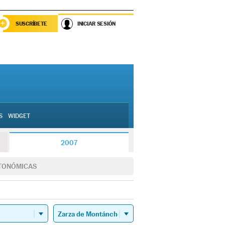
SUSCRÍBETE
INICIAR SESIÓN
S
WIDGET
2007
TONÓMICAS