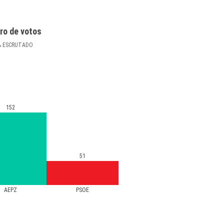
ro de votos
%
ESCRUTADO
152
51
AEPZ
PSOE