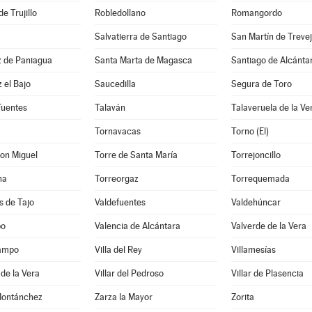
de Trujillo
Robledollano
Romangordo
Salvatierra de Santiago
San Martín de Treve
z de Paniagua
Santa Marta de Magasca
Santiago de Alcánta
 el Bajo
Saucedilla
Segura de Toro
Fuentes
Talaván
Talaveruela de la Ve
Tornavacas
Torno (El)
on Miguel
Torre de Santa María
Torrejoncillo
ha
Torreorgaz
Torrequemada
s de Tajo
Valdefuentes
Valdehúncar
po
Valencia de Alcántara
Valverde de la Vera
Campo
Villa del Rey
Villamesías
 de la Vera
Villar del Pedroso
Villar de Plasencia
Montánchez
Zarza la Mayor
Zorita