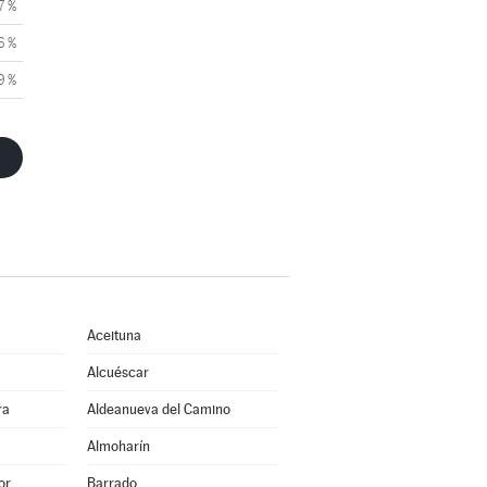
7 %
6 %
9 %
Aceituna
Alcuéscar
ra
Aldeanueva del Camino
Almoharín
or
Barrado