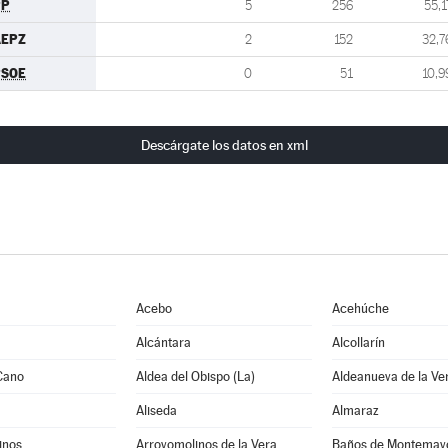
PP
5
256
55,1
AEPZ
2
152
32,7
PSOE
0
51
10,9
Descárgate los datos en xml
Acebo
Acehúche
Alcántara
Alcollarín
Cano
Aldea del Obispo (La)
Aldeanueva de la Ve
Aliseda
Almaraz
inos
Arroyomolinos de la Vera
Baños de Montemay