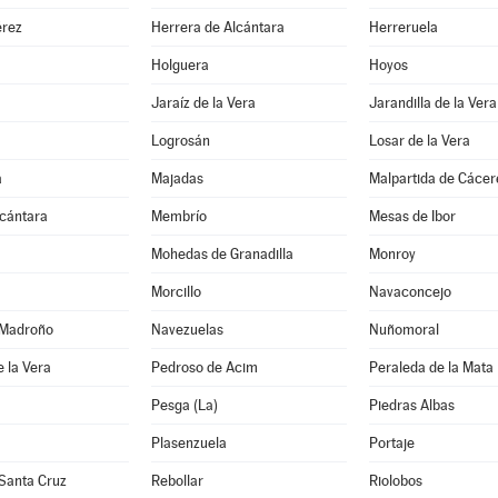
rez
Herrera de Alcántara
Herreruela
Holguera
Hoyos
Jaraíz de la Vera
Jarandilla de la Vera
Logrosán
Losar de la Vera
a
Majadas
Malpartida de Cácer
lcántara
Membrío
Mesas de Ibor
Mohedas de Granadilla
Monroy
Morcillo
Navaconcejo
 Madroño
Navezuelas
Nuñomoral
 la Vera
Pedroso de Acim
Peraleda de la Mata
Pesga (La)
Piedras Albas
Plasenzuela
Portaje
Santa Cruz
Rebollar
Riolobos