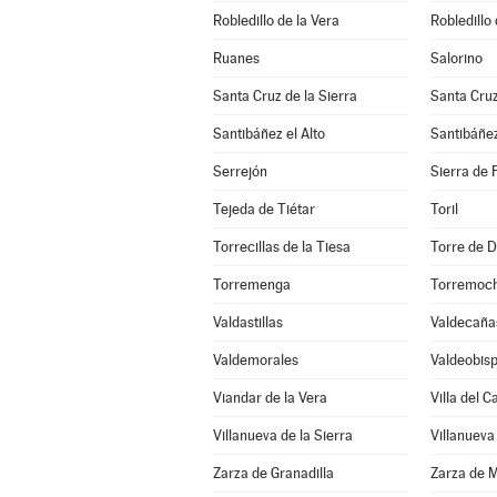
Robledillo de la Vera
Robledillo 
Ruanes
Salorino
Santa Cruz de la Sierra
Santa Cru
Santibáñez el Alto
Santibáñez
Serrejón
Sierra de 
Tejeda de Tiétar
Toril
Torrecillas de la Tiesa
Torre de D
Torremenga
Torremoc
Valdastillas
Valdecaña
Valdemorales
Valdeobis
Viandar de la Vera
Villa del 
Villanueva de la Sierra
Villanueva
Zarza de Granadilla
Zarza de 