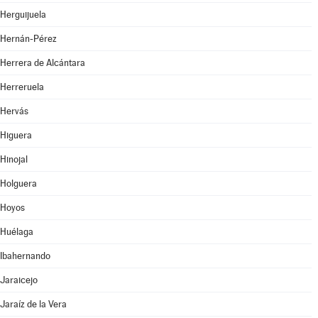
Herguijuela
Hernán-Pérez
Herrera de Alcántara
Herreruela
Hervás
Higuera
Hinojal
Holguera
Hoyos
Huélaga
Ibahernando
Jaraicejo
Jaraíz de la Vera