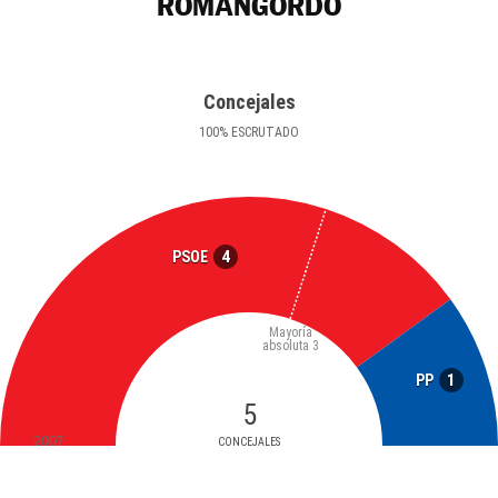
ROMANGORDO
Concejales
100
%
ESCRUTADO
4
PSOE
Mayoría
absoluta
3
1
PP
5
2007
CONCEJALES