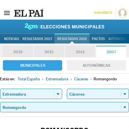
SUSCRÍBETE
26M | Elec
NOTICIAS
RESULTADOS 2023
RESULTADOS 2019
PACTOS
AUTONÓMIC
2019
2015
2011
2007
MUNICIPALES
AUTONÓMICAS
Estás en:
Total España
»
Extremadura
»
Cáceres
»
Romangordo