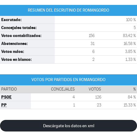
RESUMEN DEL ESCRUTINIO DE ROMANGORDO
Escrutado:
100 %
Concejales totales:
5
Votos contabilizados:
156
83,42 %
Abstenciones:
31
16,58 %
Votos nulos:
6
3,85 %
Votos en blanco:
2
1,33 %
VOTOS POR PARTIDOS EN ROMANGORDO
PARTIDO
CONCEJALES
VOTOS
%
PSOE
4
126
84 %
PP
1
23
15,33 %
Descárgate los datos en xml