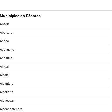
Municipios de Cáceres
Abadía
Abertura
Acebo
Acehúche
Aceituna
Ahigal
Albalá
Alcántara
Alcollarín
Alcuéscar
Aldeacentenera