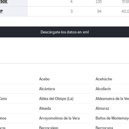
PSOE
4
135
57,6
PP
3
94
40,1
Descárgate los datos en xml
Acebo
Acehúche
Alcántara
Alcollarín
Cano
Aldea del Obispo (La)
Aldeanueva de la Ve
Aliseda
Almaraz
inos
Arroyomolinos de la Vera
Baños de Montemay
cia
Berrocalejo
Berzocana