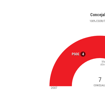
Conceja
100
%
ESCRU
4
PSOE
Ma
abs
7
CONCEJAL
2007