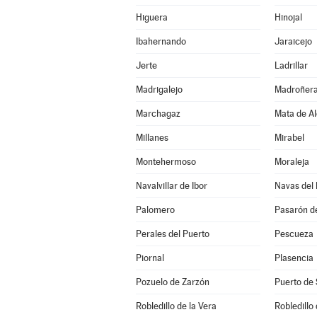
Higuera
Hinojal
Ibahernando
Jaraicejo
Jerte
Ladrillar
Madrigalejo
Madroñer
Marchagaz
Mata de A
Millanes
Mirabel
Montehermoso
Moraleja
Navalvillar de Ibor
Navas del
Palomero
Pasarón de
Perales del Puerto
Pescueza
Piornal
Plasencia
Pozuelo de Zarzón
Puerto de 
Robledillo de la Vera
Robledillo 