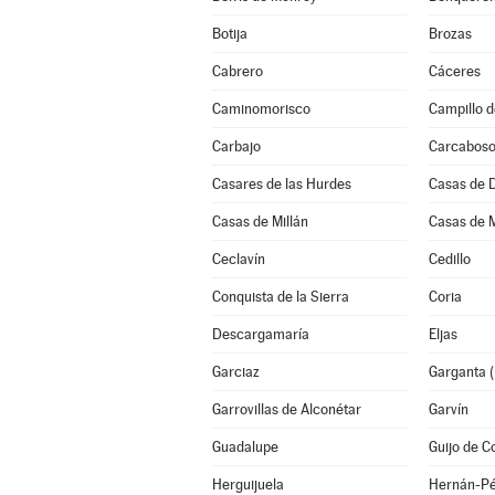
Botija
Brozas
Cabrero
Cáceres
Caminomorisco
Campillo d
Carbajo
Carcabos
Casares de las Hurdes
Casas de 
Casas de Millán
Casas de 
Ceclavín
Cedillo
Conquista de la Sierra
Coria
Descargamaría
Eljas
Garciaz
Garganta (
Garrovillas de Alconétar
Garvín
Guadalupe
Guijo de C
Herguijuela
Hernán-Pé