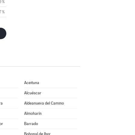
9 %
7 %
Aceituna
Alcuéscar
ra
Aldeanueva del Camino
Almoharín
or
Barrado
Bohonal de Ibor