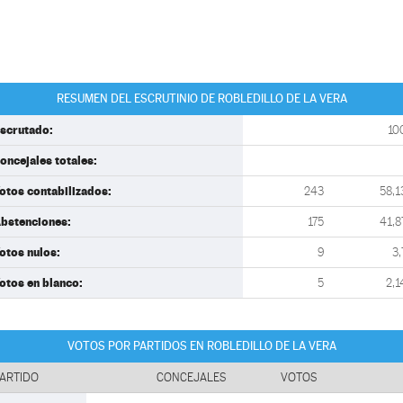
RESUMEN DEL ESCRUTINIO DE ROBLEDILLO DE LA VERA
scrutado:
10
oncejales totales:
otos contabilizados:
243
58,1
bstenciones:
175
41,8
otos nulos:
9
3,
otos en blanco:
5
2,1
VOTOS POR PARTIDOS EN ROBLEDILLO DE LA VERA
ARTIDO
CONCEJALES
VOTOS