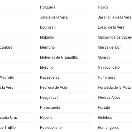
Holguera
Hoyos
Jaraíz de la Vera
Jarandilla de la Vera
Logrosán
Losar de la Vera
a
Majadas
Malpartida de Cácer
lcántara
Membrío
Mesas de Ibor
Mohedas de Granadilla
Monroy
Morcillo
Navaconcejo
 Madroño
Navezuelas
Nuñomoral
 la Vera
Pedroso de Acim
Peraleda de la Mata
Pesga (La)
Piedras Albas
Plasenzuela
Portaje
Santa Cruz
Rebollar
Riolobos
de Trujillo
Robledollano
Romangordo