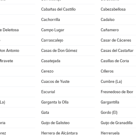
Cabañas del Castillo
Cabezabellosa
Cachorrilla
Cadalso
e Deleitosa
Campo Lugar
Cañamero
o
Carrascalejo
Casar de Cáceres
Don Antonio
Casas de Don Gómez
Casas del Castañar
Miravete
Casatejada
Casillas de Coria
Cerezo
Cilleros
Cuacos de Yuste
Cumbre (La)
Escurial
Fresnedoso de Ibor
La)
Garganta la Olla
Gargantilla
Gata
Gordo (El)
oria
Guijo de Galisteo
Guijo de Granadilla
rez
Herrera de Alcántara
Herreruela