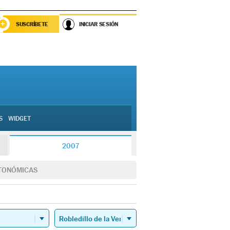
SUSCRÍBETE
INICIAR SESIÓN
S
WIDGET
2007
TONÓMICAS