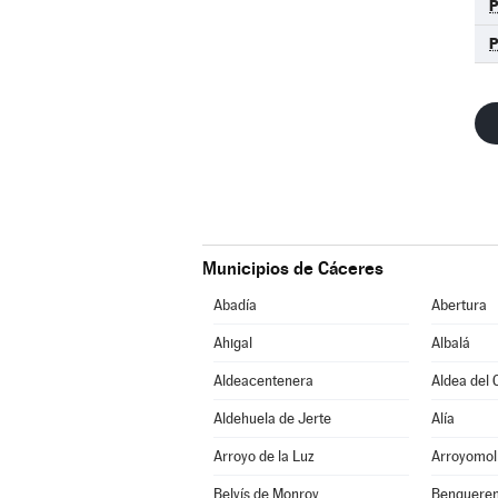
Municipios de Cáceres
Abadía
Abertura
Ahigal
Albalá
Aldeacentenera
Aldea del 
Aldehuela de Jerte
Alía
Arroyo de la Luz
Arroyomol
Belvís de Monroy
Benqueren