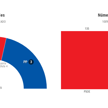
les
Núme
TADO
100
135
3
PP
yoría
oluta
4
ES
PSOE