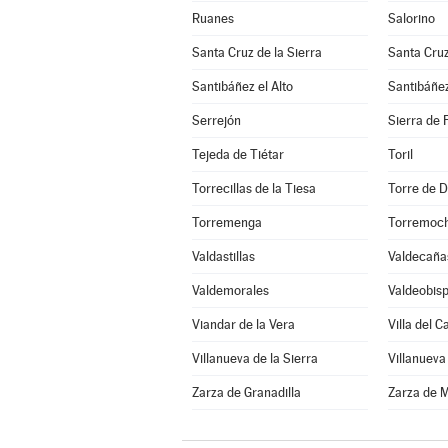
Ruanes
Salorino
Santa Cruz de la Sierra
Santa Cru
Santibáñez el Alto
Santibáñez
Serrejón
Sierra de 
Tejeda de Tiétar
Toril
Torrecillas de la Tiesa
Torre de D
Torremenga
Torremoc
Valdastillas
Valdecaña
Valdemorales
Valdeobis
Viandar de la Vera
Villa del 
Villanueva de la Sierra
Villanueva
Zarza de Granadilla
Zarza de 