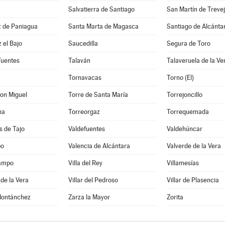
Salvatierra de Santiago
San Martín de Treve
z de Paniagua
Santa Marta de Magasca
Santiago de Alcánta
 el Bajo
Saucedilla
Segura de Toro
Fuentes
Talaván
Talaveruela de la Ve
Tornavacas
Torno (El)
on Miguel
Torre de Santa María
Torrejoncillo
ha
Torreorgaz
Torrequemada
s de Tajo
Valdefuentes
Valdehúncar
po
Valencia de Alcántara
Valverde de la Vera
Campo
Villa del Rey
Villamesías
 de la Vera
Villar del Pedroso
Villar de Plasencia
Montánchez
Zarza la Mayor
Zorita