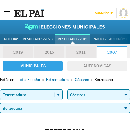
SUSCRÍBETE
26M | Elec
NOTICIAS
RESULTADOS 2023
RESULTADOS 2019
PACTOS
AUTONÓMIC
2019
2015
2011
2007
MUNICIPALES
AUTONÓMICAS
Estás en:
Total España
»
Extremadura
»
Cáceres
»
Berzocana