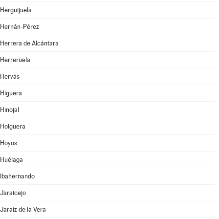
Herguijuela
Hernán-Pérez
Herrera de Alcántara
Herreruela
Hervás
Higuera
Hinojal
Holguera
Hoyos
Huélaga
Ibahernando
Jaraicejo
Jaraíz de la Vera