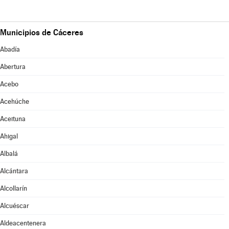
Municipios de Cáceres
Abadía
Abertura
Acebo
Acehúche
Aceituna
Ahigal
Albalá
Alcántara
Alcollarín
Alcuéscar
Aldeacentenera