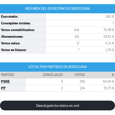
RESUMEN DEL ESCRUTINIO DE BERZOCANA
Escrutado:
100 %
Concejales totales:
7
Votos contabilizados:
414
74,59 %
Abstenciones:
141
25,41 %
Votos nulos:
17
4,11 %
Votos en blanco:
7
1,76 %
VOTOS POR PARTIDOS EN BERZOCANA
PARTIDO
CONCEJALES
VOTOS
%
PSOE
5
256
64,48 %
PP
2
134
33,75 %
Descárgate los datos en xml