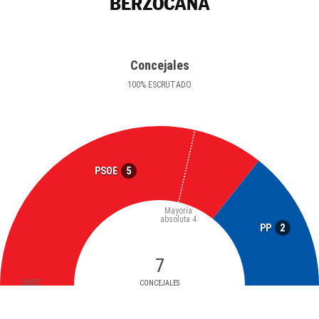
BERZOCANA
Concejales
100
%
ESCRUTADO
5
PSOE
Mayoría
absoluta
4
2
PP
7
2007
CONCEJALES