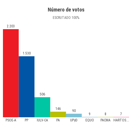
Número de votos
ESCRUTADO
100
%
2.203
1.530
506
146
90
9
8
7
PSOE-A
PP
IULV-CA
PA
UPyD
EQUO
PACMA
HARTOS.org