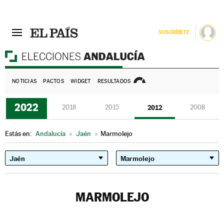
SUSCRÍBETE
E
NOTICIAS
PACTOS
WIDGET
RESULTADOS
2022
2018
2015
2012
2008
Estás en:
Andalucía
»
Jaén
»
Marmolejo
MARMOLEJO