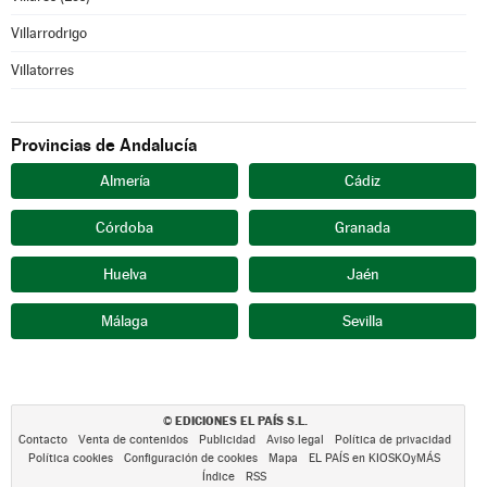
Villarrodrigo
Villatorres
Provincias de Andalucía
Almería
Cádiz
Córdoba
Granada
Huelva
Jaén
Málaga
Sevilla
EDICIONES EL PAÍS S.L.
©
Contacto
Venta de contenidos
Publicidad
Aviso legal
Política de privacidad
Política cookies
Configuración de cookies
Mapa
EL PAÍS en KIOSKOyMÁS
Índice
RSS