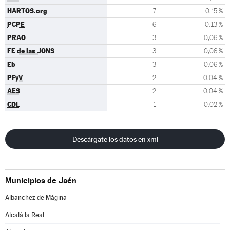
HARTOS.org
7
0,15 %
PCPE
6
0,13 %
PRAO
3
0,06 %
FE de las JONS
3
0,06 %
Eb
3
0,06 %
PFyV
2
0,04 %
AES
2
0,04 %
CDL
1
0,02 %
Descárgate los datos en xml
Municipios de Jaén
Albanchez de Mágina
Alcalá la Real