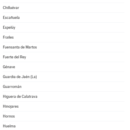
Chilluévar
Escañuela
Espelúy
Frailes
Fuensanta de Martos
Fuerte del Rey
Génave
Guardia de Jaén (La)
Guarromán
Higuera de Calatrava
Hinojares
Hornos
Huelma