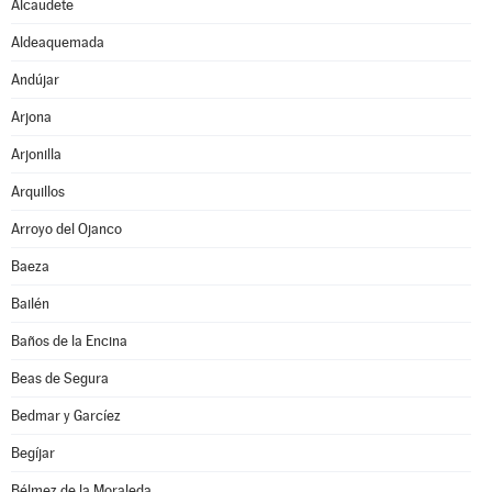
Alcaudete
Aldeaquemada
Andújar
Arjona
Arjonilla
Arquillos
Arroyo del Ojanco
Baeza
Bailén
Baños de la Encina
Beas de Segura
Bedmar y Garcíez
Begíjar
Bélmez de la Moraleda