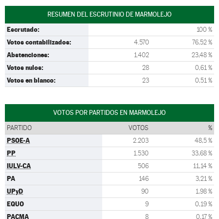
RESUMEN DEL ESCRUTINIO DE MARMOLEJO
Escrutado:
100 %
Votos contabilizados:
4.570
76,52 %
Abstenciones:
1.402
23,48 %
Votos nulos:
28
0,61 %
Votos en blanco:
23
0,51 %
VOTOS POR PARTIDOS EN MARMOLEJO
PARTIDO
VOTOS
%
PSOE-A
2.203
48,5 %
PP
1.530
33,68 %
IULV-CA
506
11,14 %
PA
146
3,21 %
UPyD
90
1,98 %
EQUO
9
0,19 %
PACMA
8
0,17 %