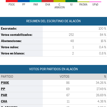
PSOE
PP
PAR
CHA
C.
IU
PACMA
UPyD
ARAGON
RESUMEN DEL ESCRUTINIO DE ALACÓN
Escrutado:
100 %
Votos contabilizados:
252
84 %
Abstenciones:
48
16 %
Votos nulos:
1
0,4 %
Votos en blanco:
2
0,8 %
VOTOS POR PARTIDOS EN ALACÓN
PARTIDO
VOTOS
%
PSOE
86
34,26 %
PP
69
27,49 %
PAR
67
26,69 %
CHA
11
4,38 %