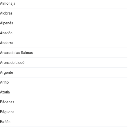
Almohaja
Alobras
Alpeñés
Anadón
Andorra
Arcos de las Salinas
Arens de Lledó
Argente
Ariño
Azaila
Bádenas
Báguena
Bañón