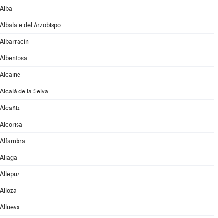
Alba
Albalate del Arzobispo
Albarracín
Albentosa
Alcaine
Alcalá de la Selva
Alcañiz
Alcorisa
Alfambra
Aliaga
Allepuz
Alloza
Allueva