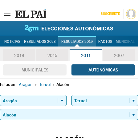
SUSCRÍBETE
26M | Elec
NOTICIAS
RESULTADOS 2023
RESULTADOS 2019
PACTOS
MUNICIPALE
2019
2015
2011
2007
MUNICIPALES
AUTONÓMICAS
Estás en:
Aragón
»
Teruel
»
Alacón