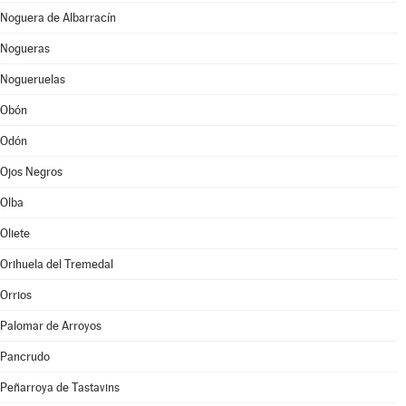
Noguera de Albarracín
Nogueras
Nogueruelas
Obón
Odón
Ojos Negros
Olba
Oliete
Orihuela del Tremedal
Orrios
Palomar de Arroyos
Pancrudo
Peñarroya de Tastavins