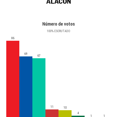
ALACÓN
Número de votos
100
%
ESCRUTADO
86
69
67
11
10
4
1
1