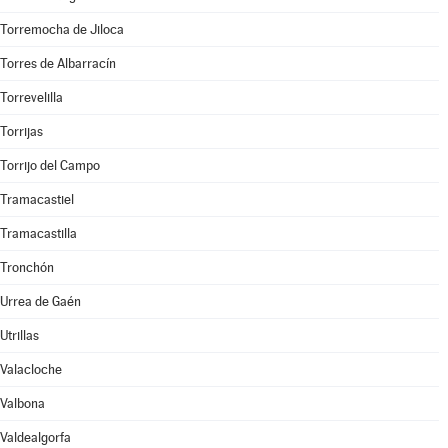
Torremocha de Jiloca
Torres de Albarracín
Torrevelilla
Torrijas
Torrijo del Campo
Tramacastiel
Tramacastilla
Tronchón
Urrea de Gaén
Utrillas
Valacloche
Valbona
Valdealgorfa