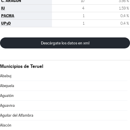
C. ARAGON
10
3,98 %
IU
4
1,59 %
PACMA
1
0,4 %
UPyD
1
0,4 %
Descárgate los datos en xml
Municipios de Teruel
Ababuj
Abejuela
Aguatón
Aguaviva
Aguilar del Alfambra
Alacón