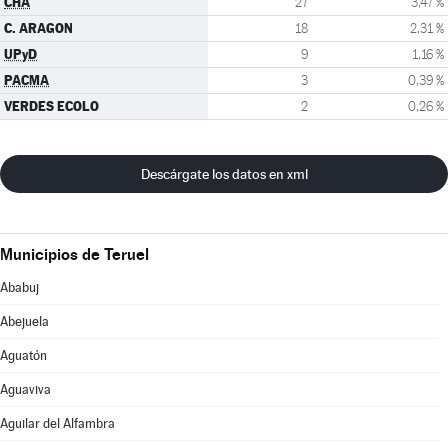
CHA
27
3,47 %
C. ARAGON
18
2,31 %
UPyD
9
1,16 %
PACMA
3
0,39 %
VERDES ECOLO
2
0,26 %
Descárgate los datos en xml
Municipios de Teruel
Ababuj
Abejuela
Aguatón
Aguaviva
Aguilar del Alfambra