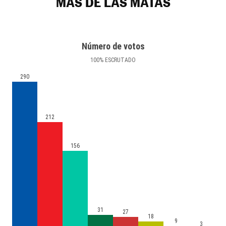
MAS DE LAS MATAS
Número de votos
100
%
ESCRUTADO
290
212
156
31
27
18
9
3