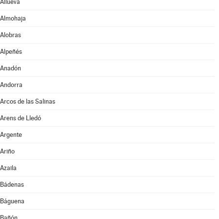
Allueva
Almohaja
Alobras
Alpeñés
Anadón
Andorra
Arcos de las Salinas
Arens de Lledó
Argente
Ariño
Azaila
Bádenas
Báguena
Bañón