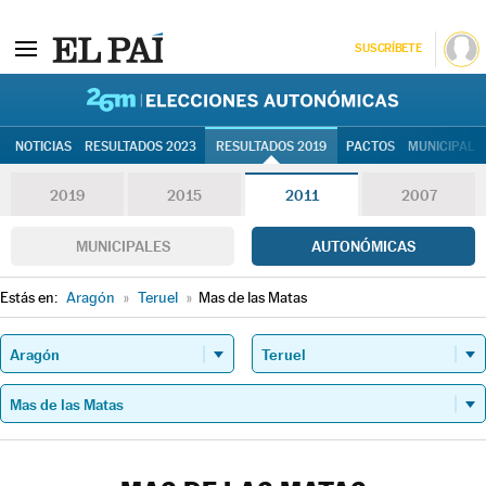
SUSCRÍBETE
26M | Elec
NOTICIAS
RESULTADOS 2023
RESULTADOS 2019
PACTOS
MUNICIPALE
2019
2015
2011
2007
MUNICIPALES
AUTONÓMICAS
Estás en:
Aragón
»
Teruel
»
Mas de las Matas