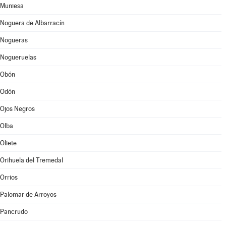
Muniesa
Noguera de Albarracín
Nogueras
Nogueruelas
Obón
Odón
Ojos Negros
Olba
Oliete
Orihuela del Tremedal
Orrios
Palomar de Arroyos
Pancrudo