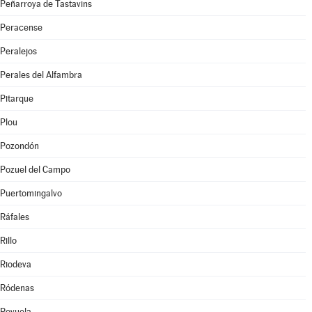
Peñarroya de Tastavins
Peracense
Peralejos
Perales del Alfambra
Pitarque
Plou
Pozondón
Pozuel del Campo
Puertomingalvo
Ráfales
Rillo
Riodeva
Ródenas
Royuela