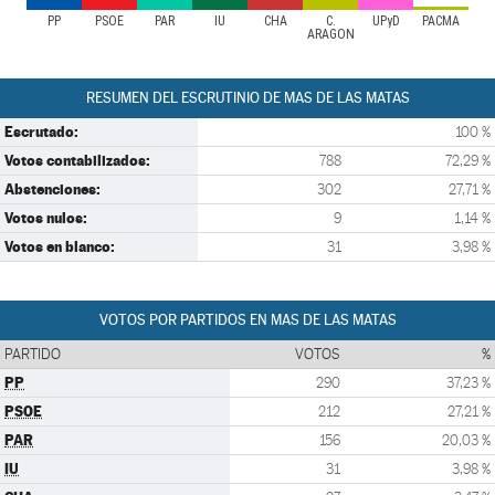
PP
PSOE
PAR
IU
CHA
C.
UPyD
PACMA
ARAGON
RESUMEN DEL ESCRUTINIO DE MAS DE LAS MATAS
Escrutado:
100 %
Votos contabilizados:
788
72,29 %
Abstenciones:
302
27,71 %
Votos nulos:
9
1,14 %
Votos en blanco:
31
3,98 %
VOTOS POR PARTIDOS EN MAS DE LAS MATAS
PARTIDO
VOTOS
%
PP
290
37,23 %
PSOE
212
27,21 %
PAR
156
20,03 %
IU
31
3,98 %