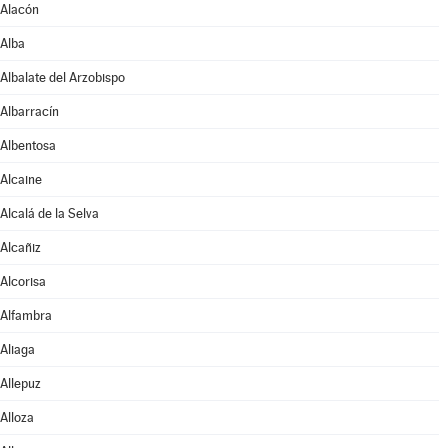
Alacón
Alba
Albalate del Arzobispo
Albarracín
Albentosa
Alcaine
Alcalá de la Selva
Alcañiz
Alcorisa
Alfambra
Aliaga
Allepuz
Alloza