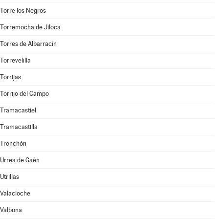
Torre los Negros
Torremocha de Jiloca
Torres de Albarracín
Torrevelilla
Torrijas
Torrijo del Campo
Tramacastiel
Tramacastilla
Tronchón
Urrea de Gaén
Utrillas
Valacloche
Valbona