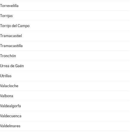
Torrevelilla
Torrijas
Torrijo del Campo
Tramacastiel
Tramacastilla
Tronchón
Urrea de Gaén
Utrillas
Valacloche
Valbona
Valdealgorfa
Valdecuenca
Valdelinares