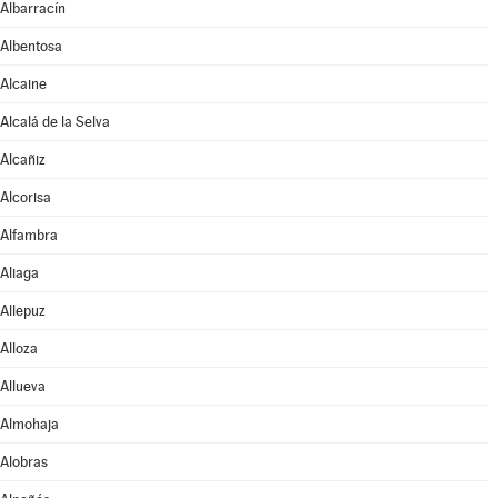
Albarracín
Albentosa
Alcaine
Alcalá de la Selva
Alcañiz
Alcorisa
Alfambra
Aliaga
Allepuz
Alloza
Allueva
Almohaja
Alobras