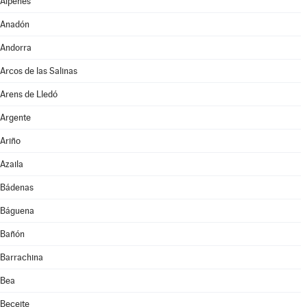
Alpeñés
Anadón
Andorra
Arcos de las Salinas
Arens de Lledó
Argente
Ariño
Azaila
Bádenas
Báguena
Bañón
Barrachina
Bea
Beceite