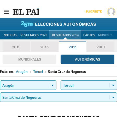
SUSCRÍBETE
26M | Elec
NOTICIAS
RESULTADOS 2023
RESULTADOS 2019
PACTOS
MUNICIPALE
2019
2015
2011
2007
MUNICIPALES
AUTONÓMICAS
Estás en:
Aragón
»
Teruel
»
Santa Cruz de Nogueras