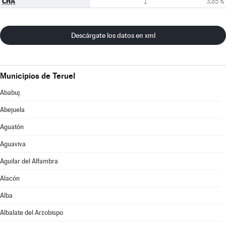
CHA
1
3,85 %
Descárgate los datos en xml
Municipios de Teruel
Ababuj
Abejuela
Aguatón
Aguaviva
Aguilar del Alfambra
Alacón
Alba
Albalate del Arzobispo