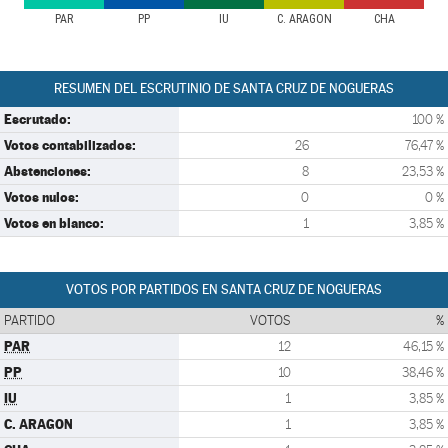
PAR
PP
IU
C. ARAGON
CHA
RESUMEN DEL ESCRUTINIO DE SANTA CRUZ DE NOGUERAS
Escrutado:
100 %
Votos contabilizados:
26
76,47 %
Abstenciones:
8
23,53 %
Votos nulos:
0
0 %
Votos en blanco:
1
3,85 %
VOTOS POR PARTIDOS EN SANTA CRUZ DE NOGUERAS
PARTIDO
VOTOS
%
PAR
12
46,15 %
PP
10
38,46 %
IU
1
3,85 %
C. ARAGON
1
3,85 %