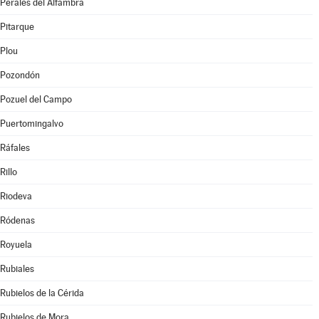
Perales del Alfambra
Pitarque
Plou
Pozondón
Pozuel del Campo
Puertomingalvo
Ráfales
Rillo
Riodeva
Ródenas
Royuela
Rubiales
Rubielos de la Cérida
Rubielos de Mora