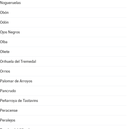
Nogueruelas
Obón
Odón
Ojos Negros
Olba
Oliete
Orihuela del Tremedal
Orrios
Palomar de Arroyos
Pancrudo
Peñarroya de Tastavins
Peracense
Peralejos