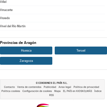
Villel
Vinaceite
Visiedo
Vivel del Río Martín
Provincias de Aragón
Huesca
Teruel
Zaragoza
EDICIONES EL PAÍS S.L.
©
Contacto
Venta de contenidos
Publicidad
Aviso legal
Política de privacidad
Política cookies
Configuración de cookies
Mapa
EL PAÍS en KIOSKOyMÁS
Índice
RSS