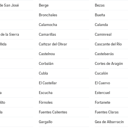
de San José
Berge
Bezas
Bronchales
Bueña
Calamocha
Calanda
de la Sierra
Camarillas
Caminreal
lida
Cañizar del Olivar
Cascante del Río
Castelnou
Castelserás
Corbalán
Cortes de Aragón
Cubla
Cucalón
El Castellar
El Cuervo
a
Escucha
Estercuel
lto
Fórnoles
Fortanete
da
Fuentes Calientes
Fuentes Claras
Gargallo
Gea de Albarracín