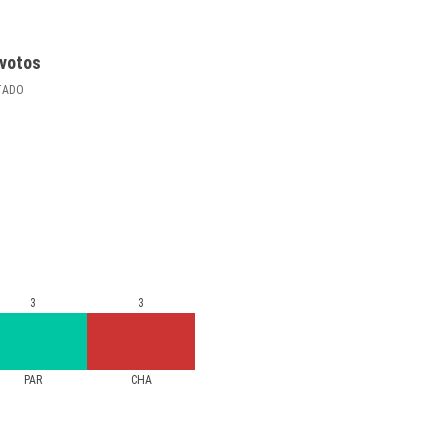
votos
TADO
3
3
PAR
CHA