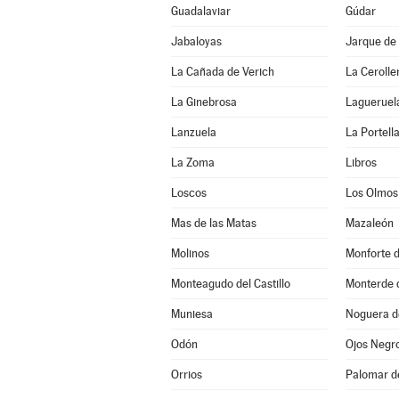
Guadalaviar
Gúdar
Jabaloyas
Jarque de 
La Cañada de Verich
La Cerolle
La Ginebrosa
Lagueruel
Lanzuela
La Portell
La Zoma
Libros
Loscos
Los Olmos
Mas de las Matas
Mazaleón
Molinos
Monforte 
Monteagudo del Castillo
Monterde 
Muniesa
Noguera d
Odón
Ojos Negr
Orrios
Palomar d