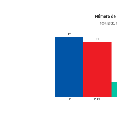
Número de 
100
%
ESCRU
12
11
PP
PSOE