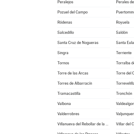
Peralejos
Perales de
Pozuel del Campo
Puertomin
Ródenas
Royuela
Salcedillo
Saldón
Santa Cruz de Nogueras
Santa Eula
Singra
Terriente
Tornos
Torralba d
Torre de las Arcas
Torre del
Torres de Albarracín
Torrevelill
Tramacastilla
Tronchón
Valbona
Valdealgor
Valderrobres
Valjunque
Villanueva del Rebollar de la Sierra
Villar del 