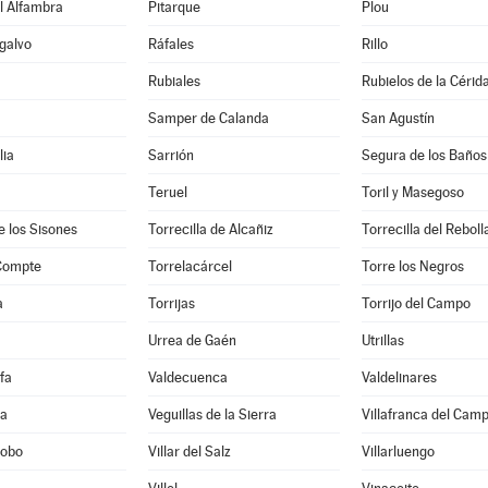
l Alfambra
Pitarque
Plou
galvo
Ráfales
Rillo
Rubiales
Rubielos de la Cérid
Samper de Calanda
San Agustín
lia
Sarrión
Segura de los Baños
Teruel
Toril y Masegoso
e los Sisones
Torrecilla de Alcañiz
Torrecilla del Reboll
 Compte
Torrelacárcel
Torre los Negros
a
Torrijas
Torrijo del Campo
Urrea de Gaén
Utrillas
fa
Valdecuenca
Valdelinares
ra
Veguillas de la Sierra
Villafranca del Cam
Cobo
Villar del Salz
Villarluengo