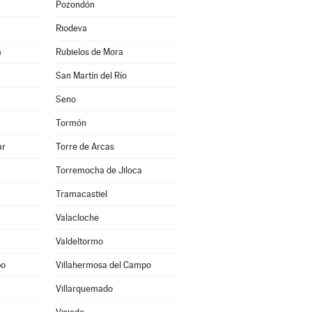
Pozondón
Riodeva
a
Rubielos de Mora
San Martín del Río
Seno
Tormón
ar
Torre de Arcas
Torremocha de Jiloca
Tramacastiel
Valacloche
Valdeltormo
po
Villahermosa del Campo
Villarquemado