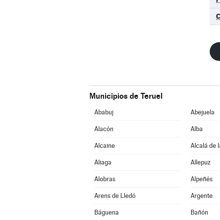
Municipios de Teruel
Ababuj
Abejuela
Alacón
Alba
Alcaine
Alcalá de 
Aliaga
Allepuz
Alobras
Alpeñés
Arens de Lledó
Argente
Báguena
Bañón