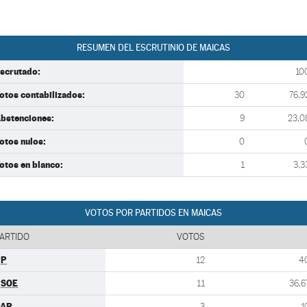
RESUMEN DEL ESCRUTINIO DE MAICAS
scrutado:
10
otos contabilizados:
30
76,9
bstenciones:
9
23,0
otos nulos:
0
otos en blanco:
1
3,3
VOTOS POR PARTIDOS EN MAICAS
ARTIDO
VOTOS
PP
12
4
PSOE
11
36,6
PAR
3
1