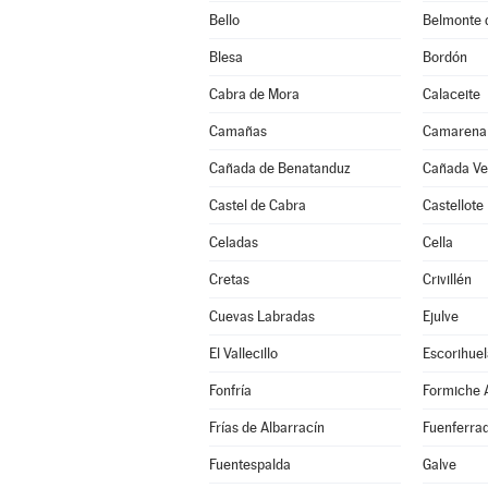
Bello
Belmonte 
Blesa
Bordón
Cabra de Mora
Calaceite
Camañas
Camarena 
Cañada de Benatanduz
Cañada Vel
Castel de Cabra
Castellote
Celadas
Cella
Cretas
Crivillén
Cuevas Labradas
Ejulve
El Vallecillo
Escorihuel
Fonfría
Formiche A
Frías de Albarracín
Fuenferra
Fuentespalda
Galve