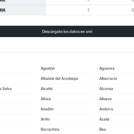
CHA
3
1
Descárgate los datos en xml
Aguatón
Aguaviva
Albalate del Arzobispo
Albarracín
la Selva
Alcañiz
Alcorisa
Alloza
Allueva
Anadón
Andorra
Ariño
Azaila
Barrachina
Bea