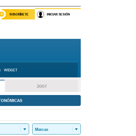
SUSCRÍBETE
INICIAR SESIÓN
S
WIDGET
2007
TONÓMICAS