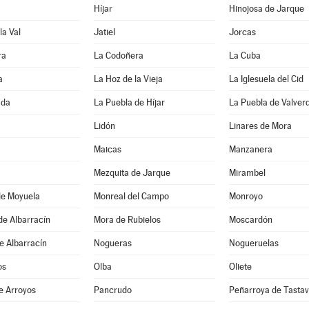
Híjar
Hinojosa de Jarque
la Val
Jatiel
Jorcas
ra
La Codoñera
La Cuba
a
La Hoz de la Vieja
La Iglesuela del Cid
ada
La Puebla de Híjar
La Puebla de Valver
Lidón
Linares de Mora
Maicas
Manzanera
Mezquita de Jarque
Mirambel
de Moyuela
Monreal del Campo
Monroyo
de Albarracín
Mora de Rubielos
Moscardón
e Albarracín
Nogueras
Nogueruelas
os
Olba
Oliete
e Arroyos
Pancrudo
Peñarroya de Tastav