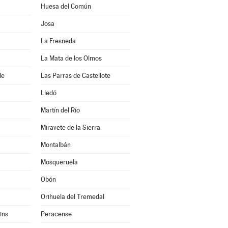
Huesa del Común
Josa
La Fresneda
La Mata de los Olmos
de
Las Parras de Castellote
Lledó
Martín del Río
Miravete de la Sierra
Montalbán
Mosqueruela
Obón
Orihuela del Tremedal
ins
Peracense