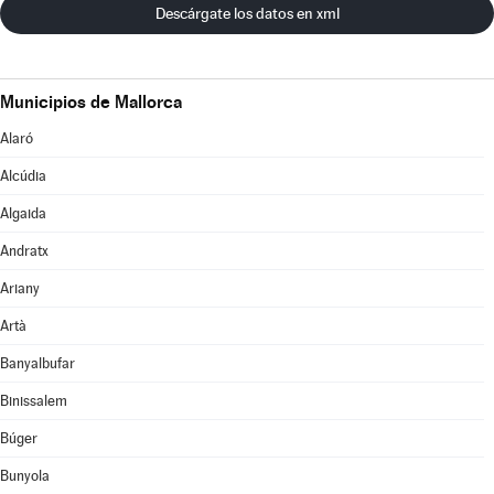
Descárgate los datos en xml
Municipios de Mallorca
Alaró
Alcúdia
Algaida
Andratx
Ariany
Artà
Banyalbufar
Binissalem
Búger
Bunyola