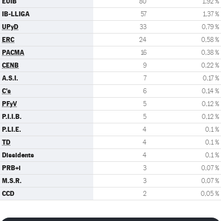
EUIB
80
1,92 %
IB-LLIGA
57
1,37 %
UPyD
33
0,79 %
ERC
24
0,58 %
PACMA
16
0,38 %
CENB
9
0,22 %
A.S.I.
7
0,17 %
C's
6
0,14 %
PFyV
5
0,12 %
P.I.I.B.
5
0,12 %
P.LI.E.
4
0,1 %
TD
4
0,1 %
Dissidents
4
0,1 %
PRB+i
3
0,07 %
M.S.R.
3
0,07 %
CCD
2
0,05 %