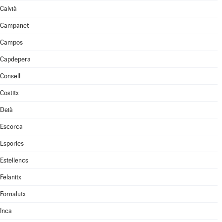
Calvià
Campanet
Campos
Capdepera
Consell
Costitx
Deià
Escorca
Esporles
Estellencs
Felanitx
Fornalutx
Inca