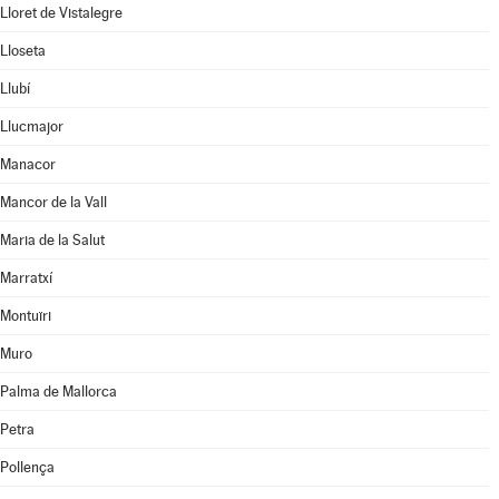
Lloret de Vistalegre
Lloseta
Llubí
Llucmajor
Manacor
Mancor de la Vall
Maria de la Salut
Marratxí
Montuïri
Muro
Palma de Mallorca
Petra
Pollença