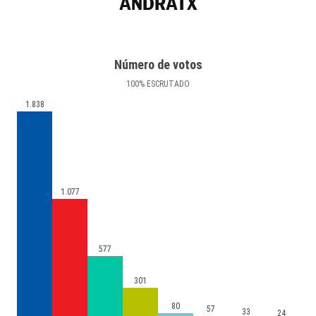
ANDRATX
Número de votos
100
%
ESCRUTADO
1.838
1.077
577
301
80
57
33
24