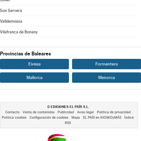
Son Servera
Valldemossa
Vilafranca de Bonany
Provincias de Baleares
Eivissa
Formentera
Mallorca
Menorca
EDICIONES EL PAÍS S.L.
©
Contacto
Venta de contenidos
Publicidad
Aviso legal
Política de privacidad
Política cookies
Configuración de cookies
Mapa
EL PAÍS en KIOSKOyMÁS
Índice
RSS