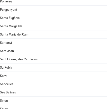
Porreres
Puigpunyent
Santa Eugènia
Santa Margalida
Santa María del Camí
Santanyí
Sant Joan
Sant Llorenç des Cardassar
Sa Pobla
Selva
Sencelles
Ses Salines
Sineu
Sóller