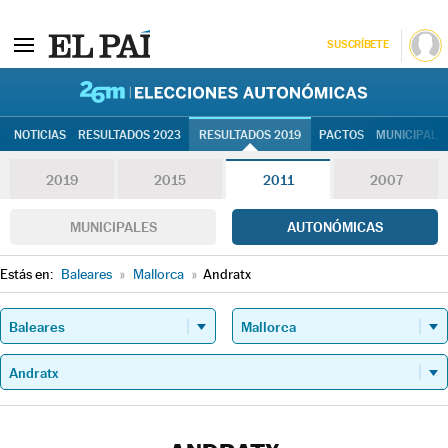
SUSCRÍBETE
26M | Elec
NOTICIAS
RESULTADOS 2023
RESULTADOS 2019
PACTOS
MUNICIPALE
2019
2015
2011
2007
MUNICIPALES
AUTONÓMICAS
Estás en:
Baleares
»
Mallorca
»
Andratx