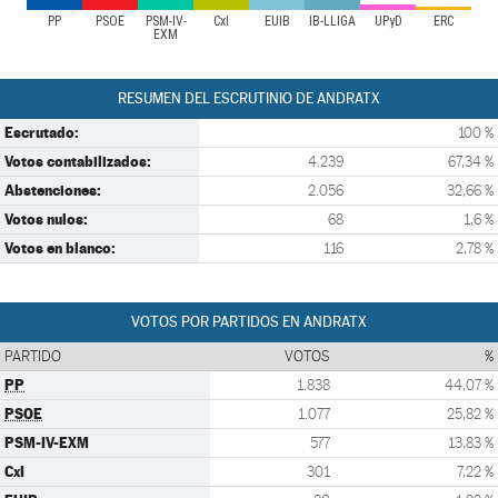
PP
PSOE
PSM-IV-
CxI
EUIB
IB-LLIGA
UPyD
ERC
EXM
RESUMEN DEL ESCRUTINIO DE ANDRATX
Escrutado:
100 %
Votos contabilizados:
4.239
67,34 %
Abstenciones:
2.056
32,66 %
Votos nulos:
68
1,6 %
Votos en blanco:
116
2,78 %
VOTOS POR PARTIDOS EN ANDRATX
PARTIDO
VOTOS
%
PP
1.838
44,07 %
PSOE
1.077
25,82 %
PSM-IV-EXM
577
13,83 %
CxI
301
7,22 %