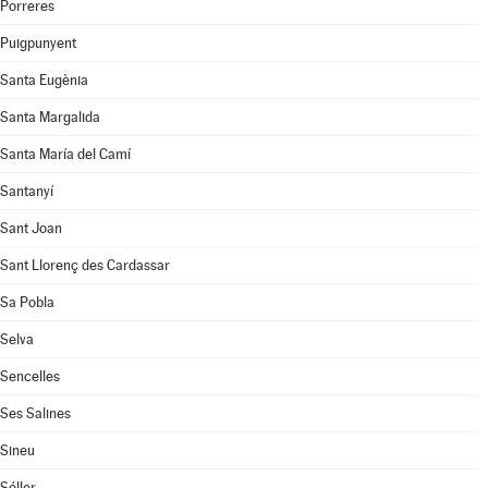
Porreres
Puigpunyent
Santa Eugènia
Santa Margalida
Santa María del Camí
Santanyí
Sant Joan
Sant Llorenç des Cardassar
Sa Pobla
Selva
Sencelles
Ses Salines
Sineu
Sóller