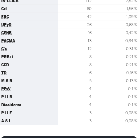
IB-LLIGA
112
2,92 %
CxI
60
1,56 %
ERC
42
1,09 %
UPyD
26
0,68 %
CENB
16
0,42 %
PACMA
13
0,34 %
C's
12
0,31 %
PRB+i
8
0,21 %
CCD
8
0,21 %
TD
6
0,16 %
M.S.R.
5
0,13 %
PFyV
4
0,1 %
P.I.I.B.
4
0,1 %
Dissidents
4
0,1 %
P.LI.E.
3
0,08 %
A.S.I.
3
0,08 %