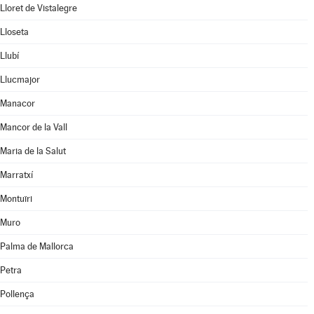
Lloret de Vistalegre
Lloseta
Llubí
Llucmajor
Manacor
Mancor de la Vall
Maria de la Salut
Marratxí
Montuïri
Muro
Palma de Mallorca
Petra
Pollença