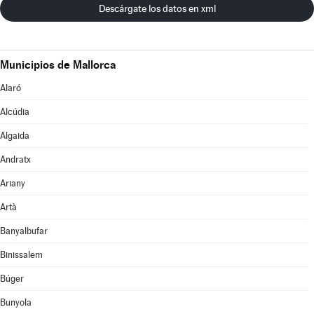
Descárgate los datos en xml
Municipios de Mallorca
Alaró
Alcúdia
Algaida
Andratx
Ariany
Artà
Banyalbufar
Binissalem
Búger
Bunyola