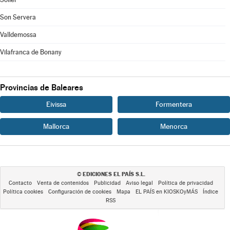
Son Servera
Valldemossa
Vilafranca de Bonany
Provincias de Baleares
Eivissa
Formentera
Mallorca
Menorca
EDICIONES EL PAÍS S.L.
©
Contacto
Venta de contenidos
Publicidad
Aviso legal
Política de privacidad
Política cookies
Configuración de cookies
Mapa
EL PAÍS en KIOSKOyMÁS
Índice
RSS