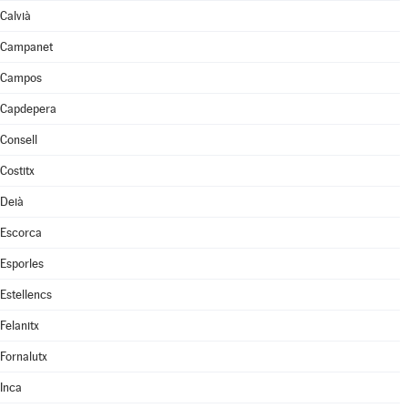
Calvià
Campanet
Campos
Capdepera
Consell
Costitx
Deià
Escorca
Esporles
Estellencs
Felanitx
Fornalutx
Inca