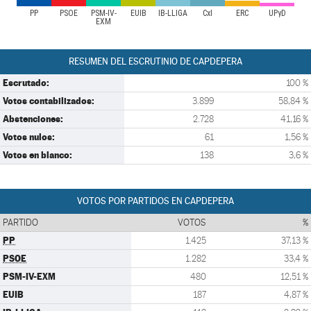
PP
PSOE
PSM-IV-
EUIB
IB-LLIGA
CxI
ERC
UPyD
EXM
RESUMEN DEL ESCRUTINIO DE CAPDEPERA
Escrutado:
100 %
Votos contabilizados:
3.899
58,84 %
Abstenciones:
2.728
41,16 %
Votos nulos:
61
1,56 %
Votos en blanco:
138
3,6 %
VOTOS POR PARTIDOS EN CAPDEPERA
PARTIDO
VOTOS
%
PP
1.425
37,13 %
PSOE
1.282
33,4 %
PSM-IV-EXM
480
12,51 %
EUIB
187
4,87 %