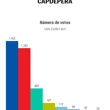
CAPDEPERA
Número de votos
100
%
ESCRUTADO
1.425
1.282
480
187
112
60
42
26