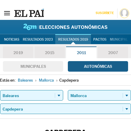
SUSCRÍBETE
26M | Elec
NOTICIAS
RESULTADOS 2023
RESULTADOS 2019
PACTOS
MUNICIPALE
2019
2015
2011
2007
MUNICIPALES
AUTONÓMICAS
Estás en:
Baleares
»
Mallorca
»
Capdepera