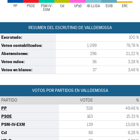
PP
PSOE
PSM-IV-
CxI
UPyD
IB-LLIGA
EUIB
ERC
EXM
RESUMEN DEL ESCRUTINIO DE VALLDEMOSSA
Escrutado:
100 %
Votos contabilizados:
1.099
78,78 %
Abstenciones:
296
21,22 %
Votos nulos:
36
3,28 %
Votos en blanco:
37
3,48 %
VOTOS POR PARTIDOS EN VALLDEMOSSA
PARTIDO
VOTOS
%
PP
526
49,48 %
PSOE
163
15,33 %
PSM-IV-EXM
139
13,08 %
CxI
88
8,28 %