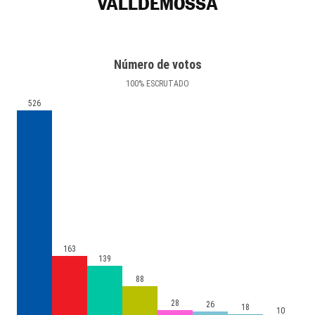
VALLDEMOSSA
Número de votos
100
%
ESCRUTADO
526
163
139
88
28
26
18
10