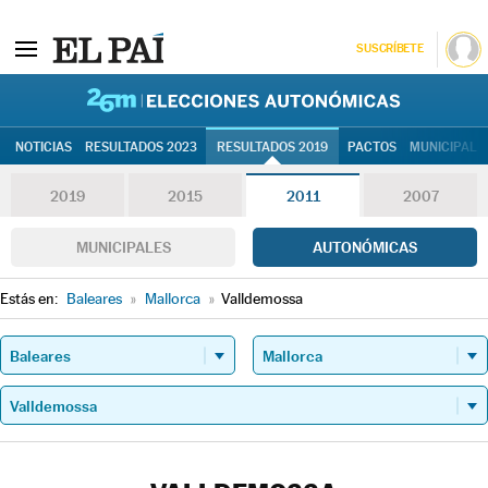
SUSCRÍBETE
26M | Elec
NOTICIAS
RESULTADOS 2023
RESULTADOS 2019
PACTOS
MUNICIPALE
2019
2015
2011
2007
MUNICIPALES
AUTONÓMICAS
Estás en:
Baleares
»
Mallorca
»
Valldemossa