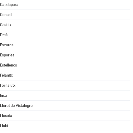
Capdepera
Consell
Costitx
Deià
Escorca
Esporles
Estellencs
Felanitx
Fornalutx
Inca
Lloret de Vistalegre
Lloseta
Llubí