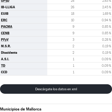
UPyD
28
2,63 %
IB-LLIGA
26
2,45 %
EUIB
18
1,69 %
ERC
10
0,94 %
PACMA
9
0,85 %
CENB
9
0,85 %
PFyV
3
0,28 %
M.S.R.
2
0,19 %
Dissidents
2
0,19 %
A.S.I.
1
0,09 %
TD
1
0,09 %
CCD
1
0,09 %
Descárgate los datos en xml
Municipios de Mallorca