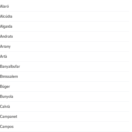
Alaró
Alcúdia
Algaida
Andratx
Ariany
Artà
Banyalbufar
Binissalem
Búger
Bunyola
Calvià
Campanet
Campos