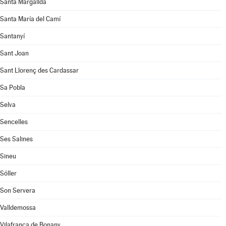
Santa Margalida
Santa María del Camí
Santanyí
Sant Joan
Sant Llorenç des Cardassar
Sa Pobla
Selva
Sencelles
Ses Salines
Sineu
Sóller
Son Servera
Valldemossa
Vilafranca de Bonany