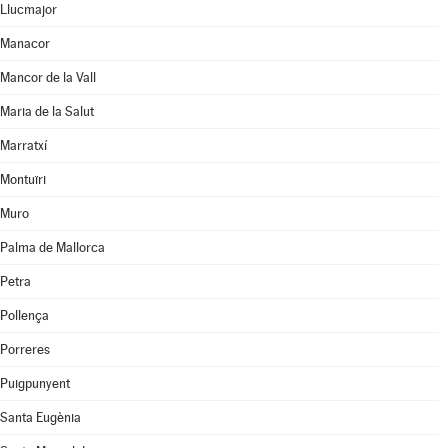
Llucmajor
Manacor
Mancor de la Vall
Maria de la Salut
Marratxí
Montuïri
Muro
Palma de Mallorca
Petra
Pollença
Porreres
Puigpunyent
Santa Eugènia