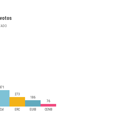
votos
TADO
471
273
186
76
CxI
ERC
EUIB
CENB