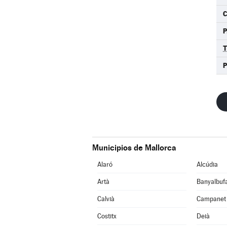
P
P
Municipios de Mallorca
Alaró
Alcúdia
Artà
Banyalbuf
Calvià
Campanet
Costitx
Deià