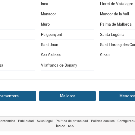
Inca
Lloret de Vistalegre
Manacor
Mancor de la Vall
Muro
Palma de Mallorca
Puigpunyent
Santa Eugènia
Sant Joan
Sant Llorenç des Ca
Ses Salines
Sineu
sa
Vilafranca de Bonany
ormentera
Mallorca
Menorc
contenidos
Publicidad
Aviso legal
Política de privacidad
Política cookies
Configuraci
Índice
RSS