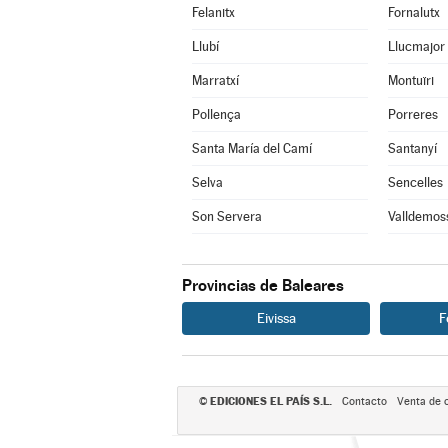
Felanitx
Fornalutx
Llubí
Llucmajor
Marratxí
Montuïri
Pollença
Porreres
Santa María del Camí
Santanyí
Selva
Sencelles
Son Servera
Valldemos
Provincias de Baleares
Eivissa
F
EDICIONES EL PAÍS S.L.
©
Contacto
Venta de 