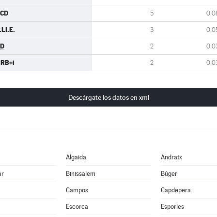
CCD
5
0,0
.LI.E.
3
0,0
TD
2
0,0
RB+i
2
0,0
Descárgate los datos en xml
Algaida
Andratx
ar
Binissalem
Búger
Campos
Capdepera
Escorca
Esporles