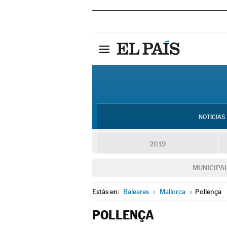
NOTICIAS
2019
MUNICIPA
Estás en:
Baleares
»
Mallorca
»
Pollença
POLLENÇA