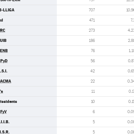
B-LLIGA
707
10,9
xI
471
7,
ERC
273
4,2
UIB
186
2,8
CENB
76
1,1
UPyD
56
0,8
.S.I.
42
0,6
PACMA
22
0,3
's
11
0,1
issidents
10
0,1
FyV
6
0,0
.I.I.B.
5
0,0
.S.R.
5
0,0