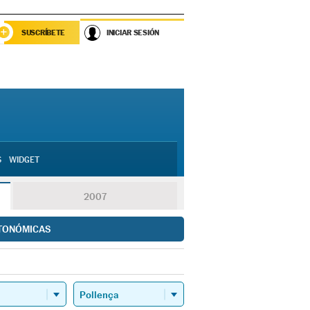
SUSCRÍBETE
INICIAR SESIÓN
S
WIDGET
2007
TONÓMICAS