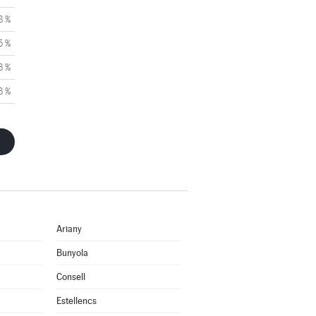
8 %
5 %
3 %
3 %
Ariany
Bunyola
Consell
Estellencs