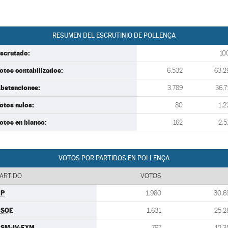
RESUMEN DEL ESCRUTINIO DE POLLENÇA
scrutado:
10
otos contabilizados:
6.532
63,2
bstenciones:
3.789
36,7
otos nulos:
80
1,2
otos en blanco:
162
2,5
VOTOS POR PARTIDOS EN POLLENÇA
ARTIDO
VOTOS
PP
1.980
30,6
PSOE
1.631
25,2
SM-IV-EXM
797
12,3