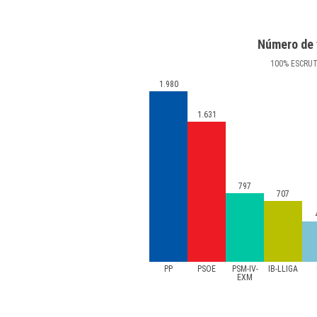
Número de 
100
%
ESCRU
1.980
1.631
797
707
PP
PSOE
PSM-IV-
IB-LLIGA
EXM