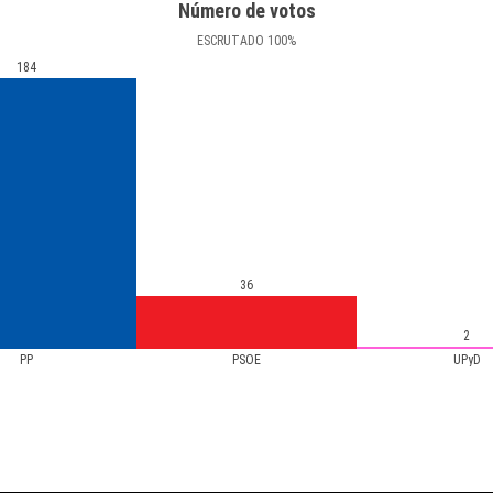
Número de votos
ESCRUTADO
100
%
184
36
2
PP
PSOE
UPyD