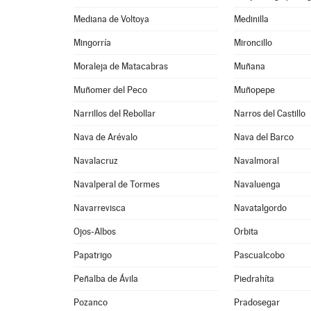
Mediana de Voltoya
Medinilla
Mingorría
Mironcillo
Moraleja de Matacabras
Muñana
Muñomer del Peco
Muñopepe
Narrillos del Rebollar
Narros del Castillo
Nava de Arévalo
Nava del Barco
Navalacruz
Navalmoral
Navalperal de Tormes
Navaluenga
Navarrevisca
Navatalgordo
Ojos-Albos
Orbita
Papatrigo
Pascualcobo
Peñalba de Ávila
Piedrahíta
Pozanco
Pradosegar