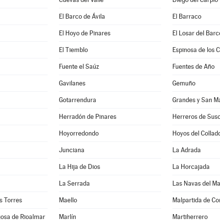
El Barco de Ávila
El Barraco
El Hoyo de Pinares
El Losar del Barc
El Tiemblo
Espinosa de los 
Fuente el Saúz
Fuentes de Año
Gavilanes
Gemuño
Gotarrendura
Grandes y San Ma
Herradón de Pinares
Herreros de Sus
Hoyorredondo
Hoyos del Collad
Junciana
La Adrada
La Hija de Dios
La Horcajada
La Serrada
Las Navas del M
as Torres
Maello
Malpartida de Co
gosa de Rioalmar
Marlín
Martiherrero