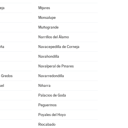
eja
Mijares
Monsalupe
Muñogrande
Narrillos del Álamo
eña
Navacepedilla de Corneja
Navahondilla
Navalperal de Pinares
 Gredos
Navarredondilla
uel
Niharra
Palacios de Goda
Peguerinos
Poyales del Hoyo
Riocabado