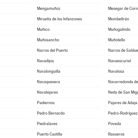
Mengamuñoz
Mesegar de Corn
Mirueña de los Infanzones
Mombeltrán
Muñico
Muñogalindo
Muñosancho
Muñotello
Narros del Puerto
Narros de Saldu
Navadijos
Navaescurial
Navalonguilla
Navalosa
Navaquesera
Navarredonda de
Navatejares
Neila de San Mig
Padiernos
Pajares de Adaja
Pedro Bernardo
Pedro-Rodríguez
Piedralaves
Poveda
Puerto Castilla
Rasueros