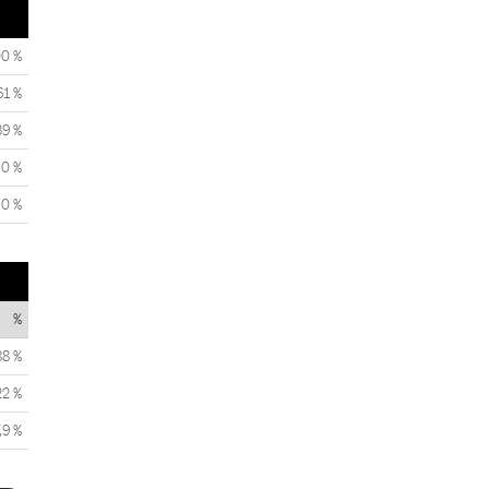
00 %
61 %
39 %
0 %
0 %
%
88 %
22 %
,9 %