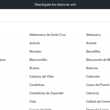
Descárgate los datos en xml
Aldeanueva de Santa Cruz
Aldeaseca
Arévalo
Aveinte
Becedas
Becedillas
gona
Blascomillán
Blasconuño de M
Brabos
Bularros
Cabezas del Villar
Cabizuela
Cardeñosa
Casas del Puerto
Castellanos de Zapardiel
Cebreros
Cisla
Collado de Contr
Cuevas del Valle
Diego del Carpio