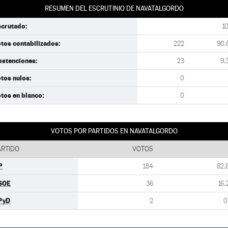
RESUMEN DEL ESCRUTINIO DE NAVATALGORDO
scrutado:
1
tos contabilizados:
222
90,
bstenciones:
23
9,
tos nulos:
0
tos en blanco:
0
VOTOS POR PARTIDOS EN NAVATALGORDO
ARTIDO
VOTOS
P
184
82,
SOE
36
16,
PyD
2
0