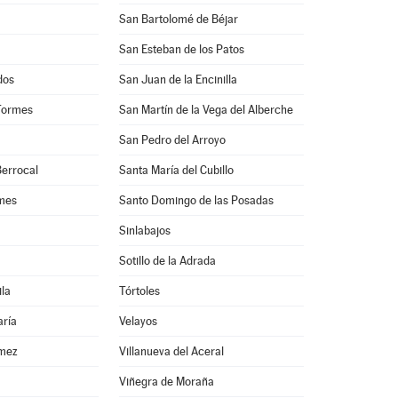
San Bartolomé de Béjar
San Esteban de los Patos
dos
San Juan de la Encinilla
Tormes
San Martín de la Vega del Alberche
San Pedro del Arroyo
Berrocal
Santa María del Cubillo
rmes
Santo Domingo de las Posadas
Sinlabajos
Sotillo de la Adrada
ila
Tórtoles
aría
Velayos
ómez
Villanueva del Aceral
Viñegra de Moraña