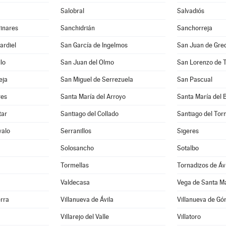
Salobral
Salvadiós
inares
Sanchidrián
Sanchorreja
ardiel
San García de Ingelmos
San Juan de Gre
lo
San Juan del Olmo
San Lorenzo de 
eja
San Miguel de Serrezuela
San Pascual
res
Santa María del Arroyo
Santa María del 
tar
Santiago del Collado
Santiago del To
valo
Serranillos
Sigeres
Solosancho
Sotalbo
Tormellas
Tornadizos de Áv
Valdecasa
Vega de Santa M
erra
Villanueva de Ávila
Villanueva de G
Villarejo del Valle
Villatoro