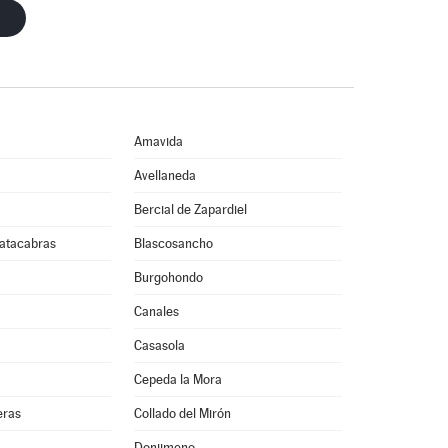
Amavida
Avellaneda
Bercial de Zapardiel
atacabras
Blascosancho
Burgohondo
Canales
Casasola
Cepeda la Mora
eras
Collado del Mirón
Donjimeno