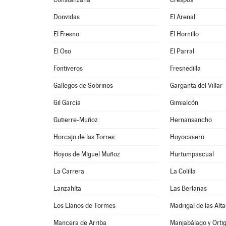
Donvidas
El Arenal
El Fresno
El Hornillo
El Oso
El Parral
Fontiveros
Fresnedilla
Gallegos de Sobrinos
Garganta del Villar
Gil García
Gimialcón
Gutierre-Muñoz
Hernansancho
Horcajo de las Torres
Hoyocasero
Hoyos de Miguel Muñoz
Hurtumpascual
La Carrera
La Colilla
Lanzahíta
Las Berlanas
Los Llanos de Tormes
Madrigal de las Alt
Mancera de Arriba
Manjabálago y Orti