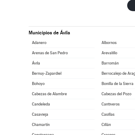
Municipios de Ávila
Adanero
Albornos
Arenas de San Pedro
Arevalillo
Ávila
Barromán
Bernuy-Zapardiel
Berrocalejo de Ara
Bohoyo
Bonilla de la Sierra
Cabezas de Alambre
Cabezas del Pozo
Candeleda
Cantiveros
Casavieja
Casillas
Chamartín
Cillán
Constanzana
Crespos