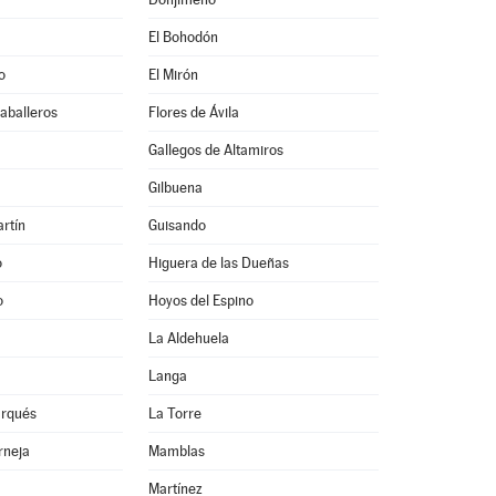
El Bohodón
o
El Mirón
Caballeros
Flores de Ávila
Gallegos de Altamiros
Gilbuena
rtín
Guisando
o
Higuera de las Dueñas
o
Hoyos del Espino
La Aldehuela
Langa
arqués
La Torre
rneja
Mamblas
Martínez