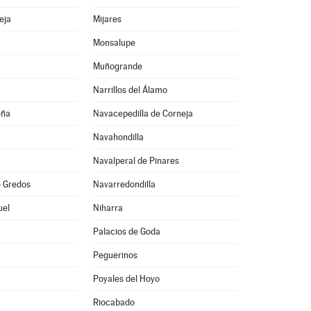
eja
Mijares
Monsalupe
Muñogrande
Narrillos del Álamo
eña
Navacepedilla de Corneja
Navahondilla
Navalperal de Pinares
 Gredos
Navarredondilla
uel
Niharra
Palacios de Goda
Peguerinos
Poyales del Hoyo
Riocabado