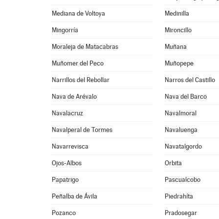
Mediana de Voltoya
Medinilla
Mingorría
Mironcillo
Moraleja de Matacabras
Muñana
Muñomer del Peco
Muñopepe
Narrillos del Rebollar
Narros del Castillo
Nava de Arévalo
Nava del Barco
Navalacruz
Navalmoral
Navalperal de Tormes
Navaluenga
Navarrevisca
Navatalgordo
Ojos-Albos
Orbita
Papatrigo
Pascualcobo
Peñalba de Ávila
Piedrahíta
Pozanco
Pradosegar