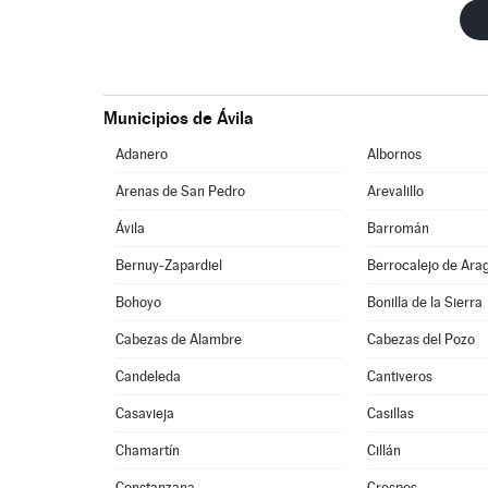
Municipios de Ávila
Adanero
Albornos
Arenas de San Pedro
Arevalillo
Ávila
Barromán
Bernuy-Zapardiel
Berrocalejo de Ara
Bohoyo
Bonilla de la Sierra
Cabezas de Alambre
Cabezas del Pozo
Candeleda
Cantiveros
Casavieja
Casillas
Chamartín
Cillán
Constanzana
Crespos