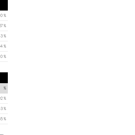
00 %
57 %
43 %
64 %
0 %
%
02 %
43 %
55 %