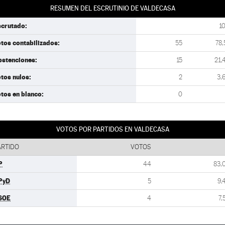
RESUMEN DEL ESCRUTINIO DE VALDECASA
scrutado:
1
tos contabilizados:
55
78,
bstenciones:
15
21,
tos nulos:
2
3,
tos en blanco:
0
VOTOS POR PARTIDOS EN VALDECASA
ARTIDO
VOTOS
P
44
83,
PyD
5
9,
SOE
4
7,