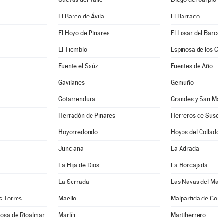
El Barco de Ávila
El Barraco
El Hoyo de Pinares
El Losar del Barc
El Tiemblo
Espinosa de los 
Fuente el Saúz
Fuentes de Año
Gavilanes
Gemuño
Gotarrendura
Grandes y San Ma
Herradón de Pinares
Herreros de Sus
Hoyorredondo
Hoyos del Collad
Junciana
La Adrada
La Hija de Dios
La Horcajada
La Serrada
Las Navas del M
as Torres
Maello
Malpartida de Co
gosa de Rioalmar
Marlín
Martiherrero