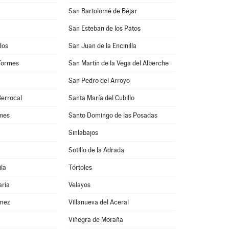
San Bartolomé de Béjar
San Esteban de los Patos
dos
San Juan de la Encinilla
Tormes
San Martín de la Vega del Alberche
San Pedro del Arroyo
Berrocal
Santa María del Cubillo
rmes
Santo Domingo de las Posadas
Sinlabajos
Sotillo de la Adrada
ila
Tórtoles
aría
Velayos
ómez
Villanueva del Aceral
Viñegra de Moraña