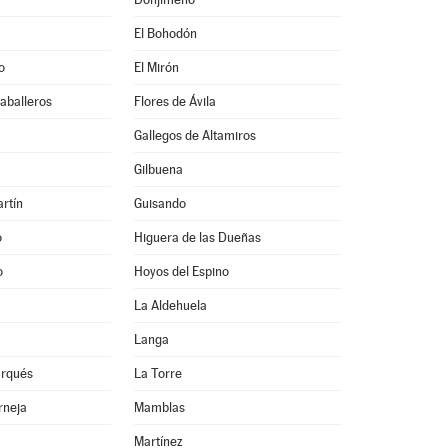
El Bohodón
o
El Mirón
Caballeros
Flores de Ávila
Gallegos de Altamiros
Gilbuena
rtín
Guisando
o
Higuera de las Dueñas
o
Hoyos del Espino
La Aldehuela
Langa
arqués
La Torre
rneja
Mamblas
Martínez