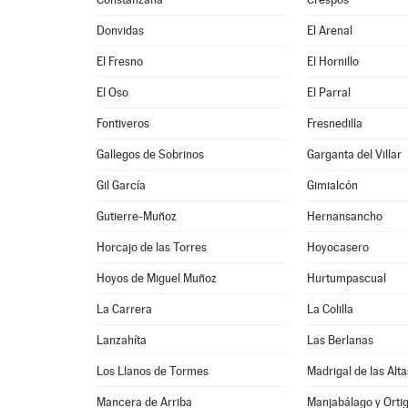
Donvidas
El Arenal
El Fresno
El Hornillo
El Oso
El Parral
Fontiveros
Fresnedilla
Gallegos de Sobrinos
Garganta del Villar
Gil García
Gimialcón
Gutierre-Muñoz
Hernansancho
Horcajo de las Torres
Hoyocasero
Hoyos de Miguel Muñoz
Hurtumpascual
La Carrera
La Colilla
Lanzahíta
Las Berlanas
Los Llanos de Tormes
Madrigal de las Alt
Mancera de Arriba
Manjabálago y Orti