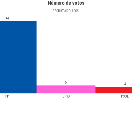
Número de votos
ESCRUTADO
100
%
44
5
4
PP
UPyD
PSOE