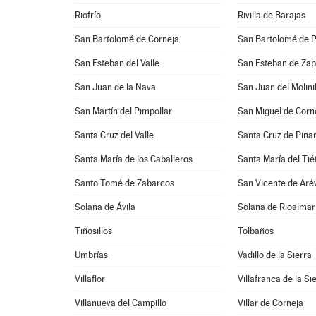
Riofrío
Rivilla de Barajas
San Bartolomé de Corneja
San Bartolomé de P
San Esteban del Valle
San Esteban de Zap
San Juan de la Nava
San Juan del Molinil
San Martín del Pimpollar
San Miguel de Corn
Santa Cruz del Valle
Santa Cruz de Pina
Santa María de los Caballeros
Santa María del Tié
Santo Tomé de Zabarcos
San Vicente de Aré
Solana de Ávila
Solana de Rioalmar
Tiñosillos
Tolbaños
Umbrías
Vadillo de la Sierra
Villaflor
Villafranca de la Si
Villanueva del Campillo
Villar de Corneja