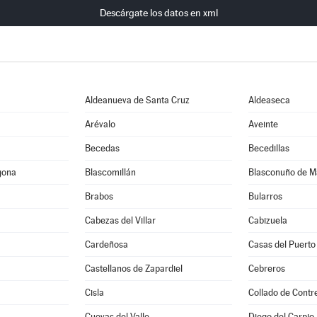
Descárgate los datos en xml
Aldeanueva de Santa Cruz
Aldeaseca
Arévalo
Aveinte
Becedas
Becedillas
gona
Blascomillán
Blasconuño de M
Brabos
Bularros
Cabezas del Villar
Cabizuela
Cardeñosa
Casas del Puerto
Castellanos de Zapardiel
Cebreros
Cisla
Collado de Contr
Cuevas del Valle
Diego del Carpio