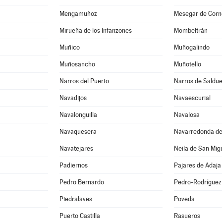
Mengamuñoz
Mesegar de Corn
Mirueña de los Infanzones
Mombeltrán
Muñico
Muñogalindo
Muñosancho
Muñotello
Narros del Puerto
Narros de Saldu
Navadijos
Navaescurial
Navalonguilla
Navalosa
Navaquesera
Navarredonda de
Navatejares
Neila de San Mig
Padiernos
Pajares de Adaja
Pedro Bernardo
Pedro-Rodríguez
Piedralaves
Poveda
Puerto Castilla
Rasueros