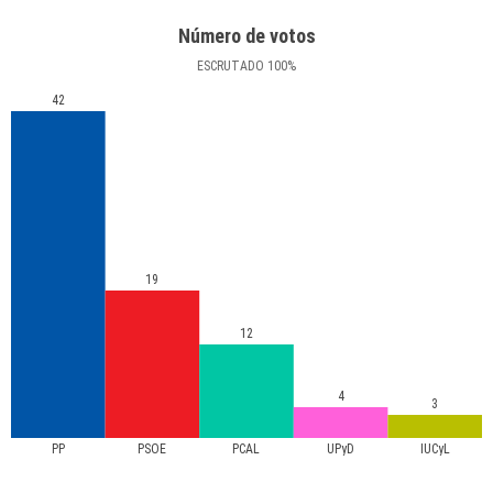
Número de votos
ESCRUTADO
100
%
42
19
12
4
3
PP
PSOE
PCAL
UPyD
IUCyL