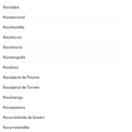
Navadijos
Navaescurial
Navahondilla
Navalacruz
Navalmoral
Navalonguilla
Navalosa
Navalperal de Pinares
Navalperal de Tormes
Navaluenga
Navaquesera
Navarredonda de Gredos
Navarredondilla