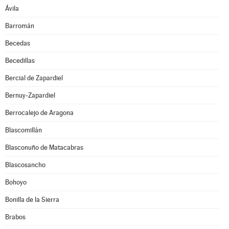
Ávila
Barromán
Becedas
Becedillas
Bercial de Zapardiel
Bernuy-Zapardiel
Berrocalejo de Aragona
Blascomillán
Blasconuño de Matacabras
Blascosancho
Bohoyo
Bonilla de la Sierra
Brabos