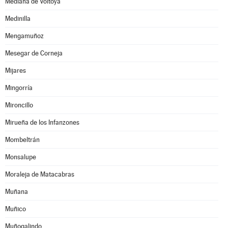
Mediana de Voltoya
Medinilla
Mengamuñoz
Mesegar de Corneja
Mijares
Mingorría
Mironcillo
Mirueña de los Infanzones
Mombeltrán
Monsalupe
Moraleja de Matacabras
Muñana
Muñico
Muñogalindo