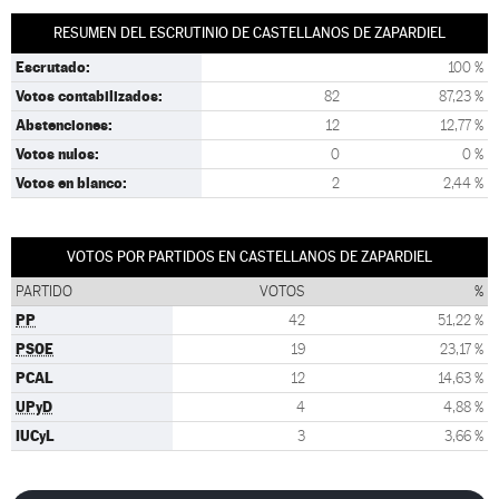
RESUMEN DEL ESCRUTINIO DE CASTELLANOS DE ZAPARDIEL
Escrutado:
100 %
Votos contabilizados:
82
87,23 %
Abstenciones:
12
12,77 %
Votos nulos:
0
0 %
Votos en blanco:
2
2,44 %
VOTOS POR PARTIDOS EN CASTELLANOS DE ZAPARDIEL
PARTIDO
VOTOS
%
PP
42
51,22 %
PSOE
19
23,17 %
PCAL
12
14,63 %
UPyD
4
4,88 %
IUCyL
3
3,66 %