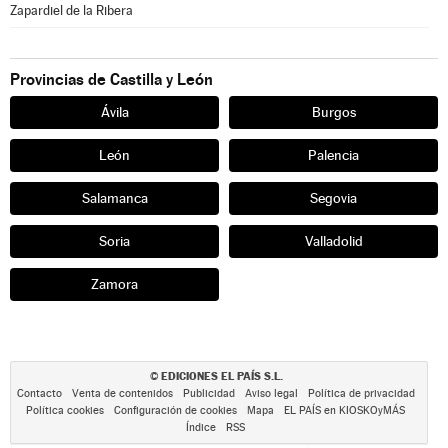
Zapardiel de la Ribera
Provincias de Castilla y León
Ávila
Burgos
León
Palencia
Salamanca
Segovia
Soria
Valladolid
Zamora
EDICIONES EL PAÍS S.L.
©
Contacto
Venta de contenidos
Publicidad
Aviso legal
Política de privacidad
Política cookies
Configuración de cookies
Mapa
EL PAÍS en KIOSKOyMÁS
Índice
RSS