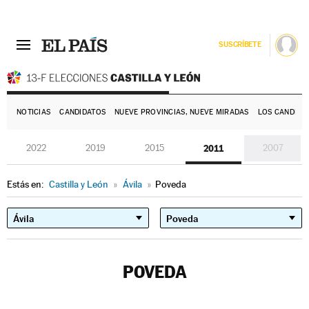
SUSCRÍBETE
E
NOTICIAS
CANDIDATOS
NUEVE PROVINCIAS, NUEVE MIRADAS
LOS CANDIDA
2022
2019
2015
2011
2007
Estás en:
Castilla y León
»
Ávila
»
Poveda
POVEDA