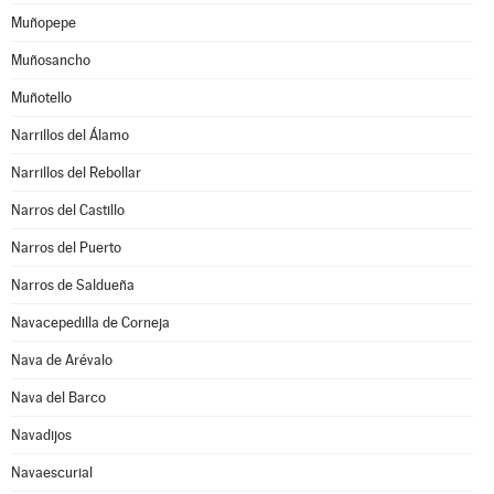
Muñopepe
Muñosancho
Muñotello
Narrillos del Álamo
Narrillos del Rebollar
Narros del Castillo
Narros del Puerto
Narros de Saldueña
Navacepedilla de Corneja
Nava de Arévalo
Nava del Barco
Navadijos
Navaescurial