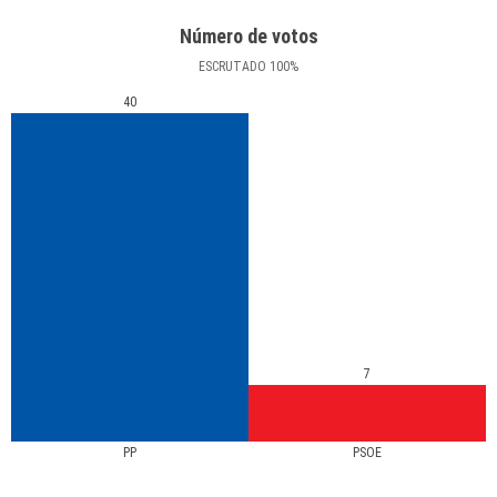
Número de votos
ESCRUTADO
100
%
40
7
PP
PSOE