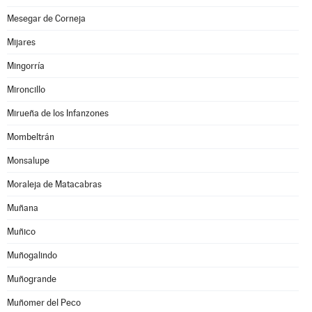
Mesegar de Corneja
Mijares
Mingorría
Mironcillo
Mirueña de los Infanzones
Mombeltrán
Monsalupe
Moraleja de Matacabras
Muñana
Muñico
Muñogalindo
Muñogrande
Muñomer del Peco