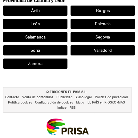
Provincias de Castilla y León
Ávila
Burgos
León
Palencia
Salamanca
Segovia
Soria
Valladolid
Zamora
EDICIONES EL PAÍS S.L.
©
Contacto
Venta de contenidos
Publicidad
Aviso legal
Política de privacidad
Política cookies
Configuración de cookies
Mapa
EL PAÍS en KIOSKOyMÁS
Índice
RSS