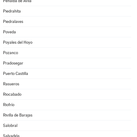
Peñalba de Ávila
Piedrahíta
Piedralaves
Poveda
Poyales del Hoyo
Pozanco
Pradosegar
Puerto Castilla
Rasueros
Riocabado
Riofrío
Rivilla de Barajas
Salobral
Salvadiós