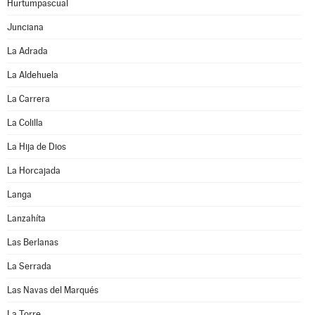
Hurtumpascual
Junciana
La Adrada
La Aldehuela
La Carrera
La Colilla
La Hija de Dios
La Horcajada
Langa
Lanzahíta
Las Berlanas
La Serrada
Las Navas del Marqués
La Torre