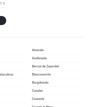
37 %
Amavida
Avellaneda
Bercial de Zapardiel
atacabras
Blascosancho
Burgohondo
Canales
Casasola
Cepeda la Mora