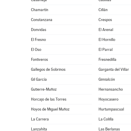
Chamartín
Cillán
Constanzana
Crespos
Donvidas
El Arenal
El Fresno
El Hornillo
El Oso
El Parral
Fontiveros
Fresnedilla
Gallegos de Sobrinos
Garganta del Villar
Gil García
Gimialcón
Gutierre-Muñoz
Hernansancho
Horcajo de las Torres
Hoyocasero
Hoyos de Miguel Muñoz
Hurtumpascual
La Carrera
La Colilla
Lanzahíta
Las Berlanas