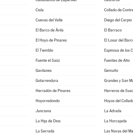
Cisla
Collado de Contr
Cuevas del Valle
Diego del Carpio
El Barco de Ávila
El Barraco
El Hoyo de Pinares
El Losar del Barc
El Tiemblo
Espinosa de los 
Fuente el Saúz
Fuentes de Año
Gavilanes
Gemuño
Gotarrendura
Grandes y San Ma
Herradón de Pinares
Herreros de Sus
Hoyorredondo
Hoyos del Collad
Junciana
La Adrada
La Hija de Dios
La Horcajada
La Serrada
Las Navas del M