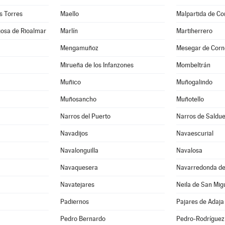
as Torres
Maello
Malpartida de Co
gosa de Rioalmar
Marlín
Martiherrero
Mengamuñoz
Mesegar de Corn
Mirueña de los Infanzones
Mombeltrán
Muñico
Muñogalindo
Muñosancho
Muñotello
Narros del Puerto
Narros de Saldu
Navadijos
Navaescurial
Navalonguilla
Navalosa
Navaquesera
Navarredonda de
Navatejares
Neila de San Mig
Padiernos
Pajares de Adaja
Pedro Bernardo
Pedro-Rodríguez