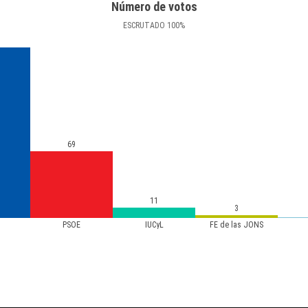
Número de votos
ESCRUTADO
100
%
69
11
3
PSOE
IUCyL
FE de las JONS