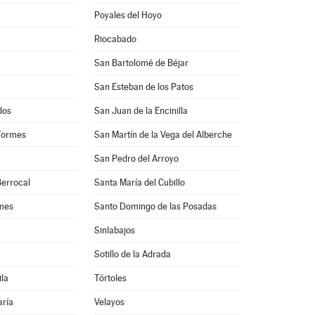
Poyales del Hoyo
Riocabado
San Bartolomé de Béjar
San Esteban de los Patos
dos
San Juan de la Encinilla
Tormes
San Martín de la Vega del Alberche
San Pedro del Arroyo
Berrocal
Santa María del Cubillo
rmes
Santo Domingo de las Posadas
Sinlabajos
Sotillo de la Adrada
ila
Tórtoles
aría
Velayos