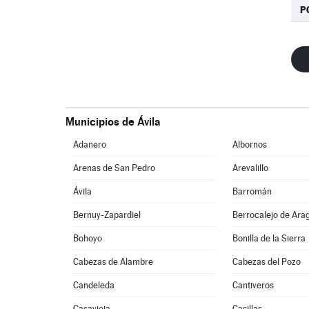
P
Municipios de Ávila
Adanero
Albornos
Arenas de San Pedro
Arevalillo
Ávila
Barromán
Bernuy-Zapardiel
Berrocalejo de Ara
Bohoyo
Bonilla de la Sierra
Cabezas de Alambre
Cabezas del Pozo
Candeleda
Cantiveros
Casavieja
Casillas