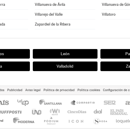
erra
Villanueva de Ávila
Villanueva de G
Villarejo del Valle
Villatoro
ñada
Zapardiel de la Ribera
os
León
Pa
ia
Valladolid
Z
dos
Publicidad
Aviso legal
Política de privacidad
Política cookies
Configuración de c