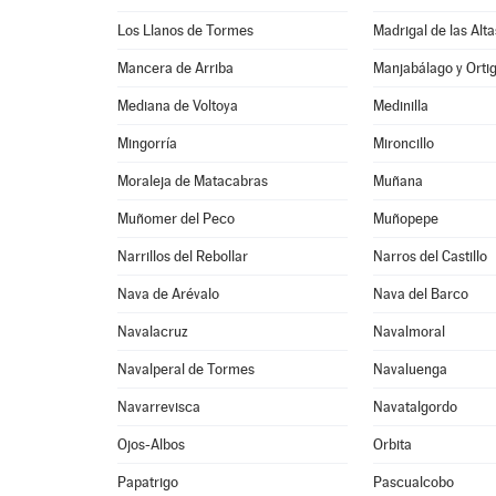
Los Llanos de Tormes
Madrigal de las Alt
Mancera de Arriba
Manjabálago y Orti
Mediana de Voltoya
Medinilla
Mingorría
Mironcillo
Moraleja de Matacabras
Muñana
Muñomer del Peco
Muñopepe
Narrillos del Rebollar
Narros del Castillo
Nava de Arévalo
Nava del Barco
Navalacruz
Navalmoral
Navalperal de Tormes
Navaluenga
Navarrevisca
Navatalgordo
Ojos-Albos
Orbita
Papatrigo
Pascualcobo