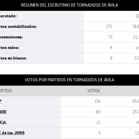
RESUMEN DEL ESCRUTINIO DE TORNADIZOS DE ÁVILA
scrutado:
1
tos contabilizados:
272
78,
bstenciones:
73
21,
tos nulos:
4
1,
tos en blanco:
8
2,
VOTOS POR PARTIDOS EN TORNADIZOS DE ÁVILA
ARTIDO
VOTOS
P
176
65,
SOE
69
25,
UCyL
11
4
E de las JONS
3
1,