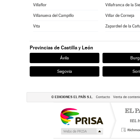
Villaflor
Villafranca de la Si
Villanueva del Campillo
Villar de Corneja
Vita
Zapardiel de la Ca
Provincias de Castilla y León
Ávila
Burg
Segovia
Sor
EDICIONES EL PAÍS S.L.
©
Contacto
Venta de conteni