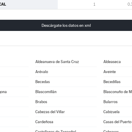
CAL
1
0,
Descárgate los datos en xml
Aldeanueva de Santa Cruz
Aldeaseca
Arévalo
Aveinte
Becedas
Becedillas
gona
Blascomillán
Blasconuño de M
Brabos
Bularros
Cabezas del Villar
Cabizuela
Cardeñosa
Casas del Puerto
Castellanos de Zapardiel
Cebreros