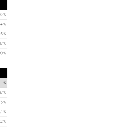
00 %
84 %
16 %
47 %
99 %
%
67 %
75 %
,1 %
12 %