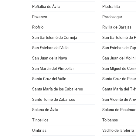
Peñalba de Ávila
Piedrahíta
Pozanco
Pradosegar
Riofrío
Rivilla de Barajas
San Bartolomé de Corneja
San Bartolomé de P
San Esteban del Valle
San Esteban de Zap
San Juan de la Nava
San Juan del Molinil
San Martín del Pimpollar
San Miguel de Corn
Santa Cruz del Valle
Santa Cruz de Pina
Santa María de los Caballeros
Santa María del Tié
Santo Tomé de Zabarcos
San Vicente de Aré
Solana de Ávila
Solana de Rioalmar
Tiñosillos
Tolbaños
Umbrías
Vadillo de la Sierra