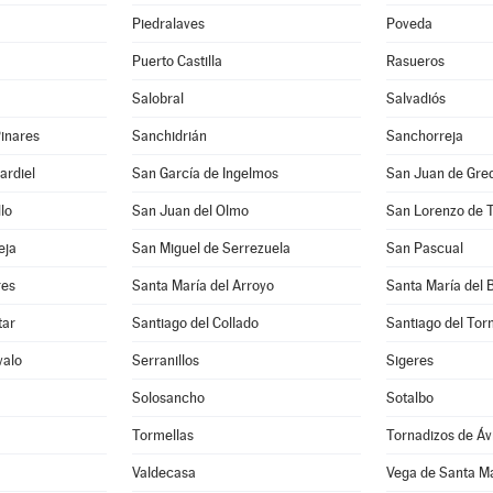
Piedralaves
Poveda
Puerto Castilla
Rasueros
Salobral
Salvadiós
inares
Sanchidrián
Sanchorreja
ardiel
San García de Ingelmos
San Juan de Gre
lo
San Juan del Olmo
San Lorenzo de 
eja
San Miguel de Serrezuela
San Pascual
res
Santa María del Arroyo
Santa María del 
tar
Santiago del Collado
Santiago del To
valo
Serranillos
Sigeres
Solosancho
Sotalbo
Tormellas
Tornadizos de Áv
Valdecasa
Vega de Santa M