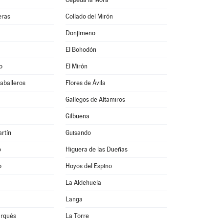
eras
Collado del Mirón
Donjimeno
El Bohodón
o
El Mirón
Caballeros
Flores de Ávila
Gallegos de Altamiros
Gilbuena
rtín
Guisando
o
Higuera de las Dueñas
o
Hoyos del Espino
La Aldehuela
Langa
arqués
La Torre