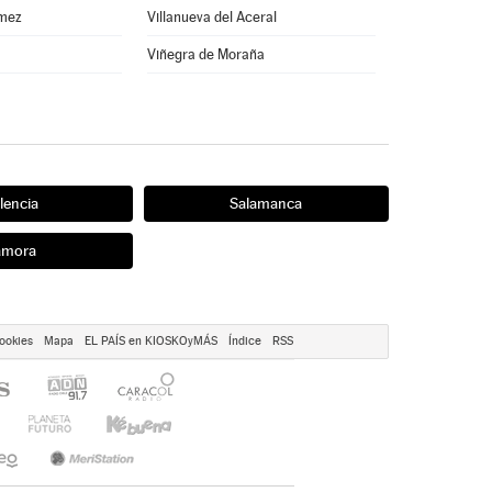
ómez
Villanueva del Aceral
Viñegra de Moraña
lencia
Salamanca
amora
ookies
Mapa
EL PAÍS en KIOSKOyMÁS
Índice
RSS