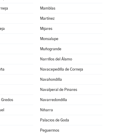
rneja
Mamblas
Martínez
eja
Mijares
Monsalupe
Muñogrande
Narrillos del Álamo
eña
Navacepedilla de Corneja
Navahondilla
Navalperal de Pinares
 Gredos
Navarredondilla
uel
Niharra
Palacios de Goda
Peguerinos