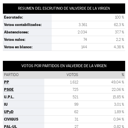
RESUMEN DEL ESCRUTINIO DE VALVERDE DE LA VIRGEN
Escrutado:
100 %
Votos contabilizados:
3.361
62,3 %
Abstenciones:
2.034
37,7 %
Votos nulos:
74
2,2 %
Votos en blanco:
144
4,38 %
VOTOS POR PARTIDOS EN VALVERDE DE LA VIRGEN
PARTIDO
VOTOS
%
PP
1.612
49,04 %
PSOE
725
22,06 %
U.P.L.
521
15,85 %
IU
99
3,01 %
UPyD
62
1,89 %
CIVIQUS
31
0,94 %
PAL-UL
27
0,82 %