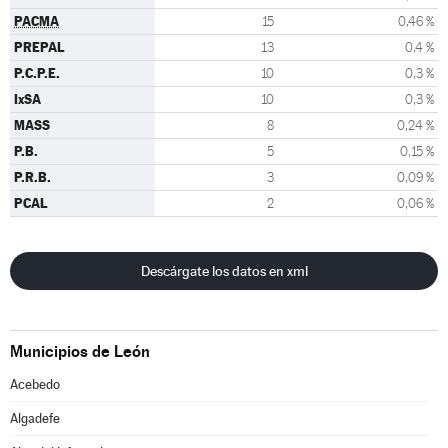
PACMA
15
0,46 %
PREPAL
13
0,4 %
P.C.P.E.
10
0,3 %
IxSA
10
0,3 %
MASS
8
0,24 %
P.B.
5
0,15 %
P.R.B.
3
0,09 %
PCAL
2
0,06 %
Descárgate los datos en xml
Municipios de León
Acebedo
Algadefe