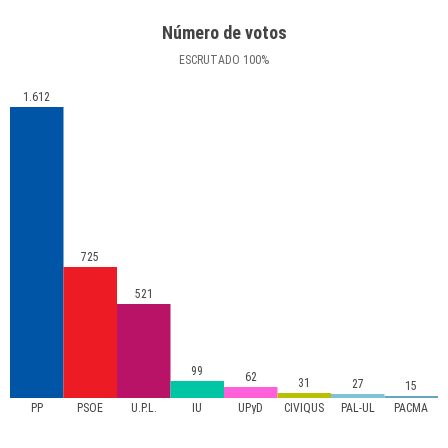
Número de votos
ESCRUTADO
100
%
1.612
725
521
99
62
31
27
15
PP
PSOE
U.P.L.
IU
UPyD
CIVIQUS
PAL-UL
PACMA