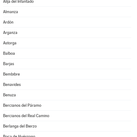
Alija del Infantado
Almanza
Ardón
Arganza
Astorga
Balboa
Barjas
Bembibre
Benavides
Benuza
Bercianos del Páramo
Bercianos del Real Camino
Berlanga del Bierzo
Boca de Huérgano