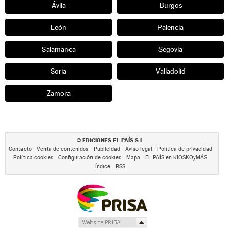
Ávila
Burgos
León
Palencia
Salamanca
Segovia
Soria
Valladolid
Zamora
EDICIONES EL PAÍS S.L.
©
Contacto
Venta de contenidos
Publicidad
Aviso legal
Política de privacidad
Política cookies
Configuración de cookies
Mapa
EL PAÍS en KIOSKOyMÁS
Índice
RSS