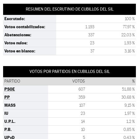
RESUMEN DEL ESCRUTINIO DE CUBILLOS DEL SIL
Escrutado:
100 %
Votos contabilizados:
1.193
77,97 %
Abstenciones:
337
22,03 %
Votos nulos:
23
1,93 %
Votos en blanco:
37
3,16 %
VOTOS POR PARTIDOS EN CUBILLOS DEL SIL
PARTIDO
VOTOS
%
PSOE
607
51,88 %
PP
359
30,68 %
MASS
107
9,15 %
IU
23
1,97 %
U.P.L.
14
1,2 %
P.B.
10
0,85 %
UPyD
5
0,43 %