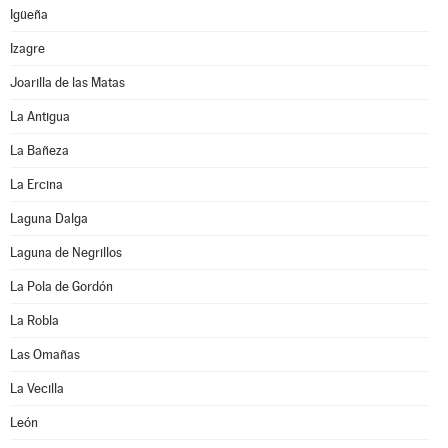
Igüeña
Izagre
Joarilla de las Matas
La Antigua
La Bañeza
La Ercina
Laguna Dalga
Laguna de Negrillos
La Pola de Gordón
La Robla
Las Omañas
La Vecilla
León