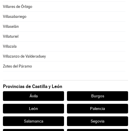
Villares de Órbigo
Villasabariego
Villaselán
Villaturiel
Villazala
Villazanzo de Valderaduey
Zotes del Páramo
Provincias de Castilla y León
Ávila
Burgos
León
Palencia
Salamanca
Segovia