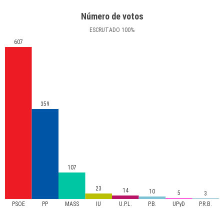
Número de votos
ESCRUTADO
100
%
607
359
107
23
14
10
5
3
PSOE
PP
MASS
IU
U.P.L.
P.B.
UPyD
P.R.B.