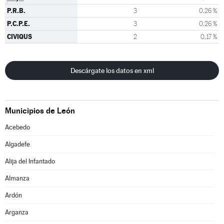
P.R.B.
3
0,26 %
P.C.P.E.
3
0,26 %
CIVIQUS
2
0,17 %
Descárgate los datos en xml
Municipios de León
Acebedo
Algadefe
Alija del Infantado
Almanza
Ardón
Arganza