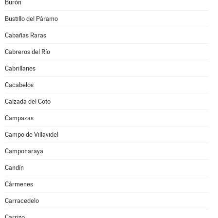
Burón
Bustillo del Páramo
Cabañas Raras
Cabreros del Río
Cabrillanes
Cacabelos
Calzada del Coto
Campazas
Campo de Villavidel
Camponaraya
Candín
Cármenes
Carracedelo
Carrizo