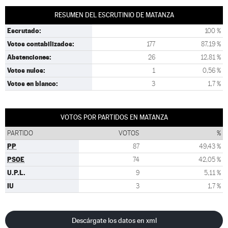
RESUMEN DEL ESCRUTINIO DE MATANZA
Escrutado:
100 %
Votos contabilizados:
177
87,19 %
Abstenciones:
26
12,81 %
Votos nulos:
1
0,56 %
Votos en blanco:
3
1,7 %
VOTOS POR PARTIDOS EN MATANZA
PARTIDO
VOTOS
%
PP
87
49,43 %
PSOE
74
42,05 %
U.P.L.
9
5,11 %
IU
3
1,7 %
Descárgate los datos en xml