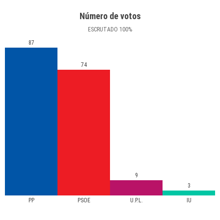
Número de votos
ESCRUTADO
100
%
87
74
9
3
PP
PSOE
U.P.L.
IU