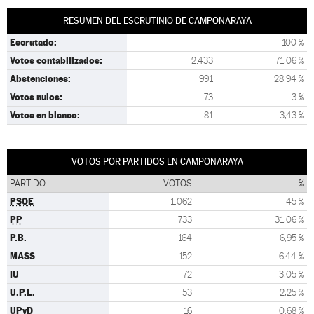
RESUMEN DEL ESCRUTINIO DE CAMPONARAYA
Escrutado:
100 %
Votos contabilizados:
2.433
71,06 %
Abstenciones:
991
28,94 %
Votos nulos:
73
3 %
Votos en blanco:
81
3,43 %
VOTOS POR PARTIDOS EN CAMPONARAYA
PARTIDO
VOTOS
%
PSOE
1.062
45 %
PP
733
31,06 %
P.B.
164
6,95 %
MASS
152
6,44 %
IU
72
3,05 %
U.P.L.
53
2,25 %
UPyD
16
0,68 %