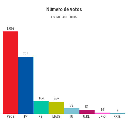
Número de votos
ESCRUTADO
100
%
1.062
733
164
152
72
53
16
9
PSOE
PP
P.B.
MASS
IU
U.P.L.
UPyD
P.R.B.