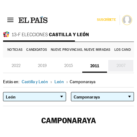
SUSCRÍBETE
E
NOTICIAS
CANDIDATOS
NUEVE PROVINCIAS, NUEVE MIRADAS
LOS CANDIDA
2022
2019
2015
2011
2007
Estás en:
Castilla y León
»
León
»
Camponaraya
CAMPONARAYA