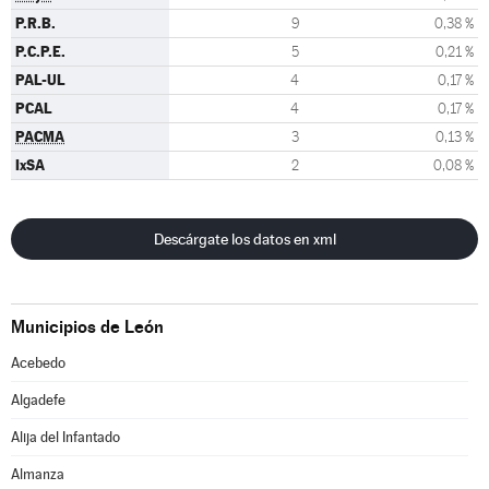
P.R.B.
9
0,38 %
P.C.P.E.
5
0,21 %
PAL-UL
4
0,17 %
PCAL
4
0,17 %
PACMA
3
0,13 %
IxSA
2
0,08 %
Descárgate los datos en xml
Municipios de León
Acebedo
Algadefe
Alija del Infantado
Almanza