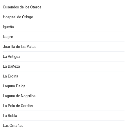
Gusendos de los Oteros
Hospital de Órbigo
Igüeña
Izagre
Joarilla de las Matas
La Antigua
La Bañeza
La Ercina
Laguna Dalga
Laguna de Negrillos
La Pola de Gordón
La Robla
Las Omañas