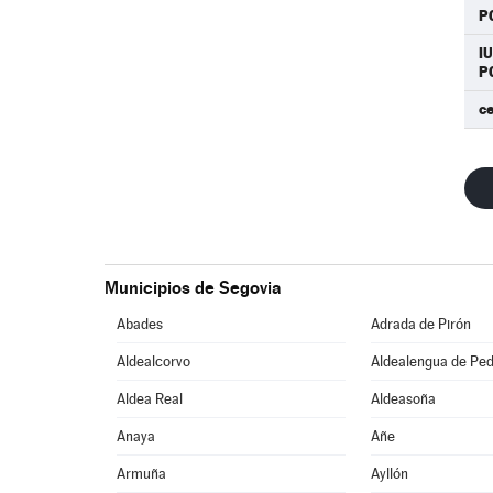
P
I
P
c
Municipios de Segovia
Abades
Adrada de Pirón
Aldealcorvo
Aldealengua de Pe
Aldea Real
Aldeasoña
Anaya
Añe
Armuña
Ayllón