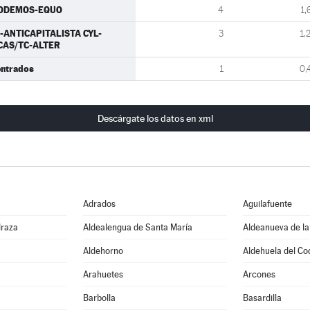
ODEMOS-EQUO
4
1,
U-ANTICAPITALISTA CYL-
3
1,
CAS/TC-ALTER
entrados
1
0,
Descárgate los datos en xml
Adrados
Aguilafuente
draza
Aldealengua de Santa María
Aldeanueva de la
Aldehorno
Aldehuela del Co
Arahuetes
Arcones
Barbolla
Basardilla