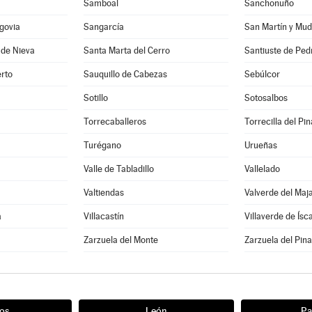
Samboal
Sanchonuño
govia
Sangarcía
San Martín y Mud
 de Nieva
Santa Marta del Cerro
Santiuste de Ped
rto
Sauquillo de Cabezas
Sebúlcor
Sotillo
Sotosalbos
Torrecaballeros
Torrecilla del Pin
Turégano
Urueñas
Valle de Tabladillo
Vallelado
Valtiendas
Valverde del Maj
a
Villacastín
Villaverde de Ísc
a
Zarzuela del Monte
Zarzuela del Pina
os
León
Pa