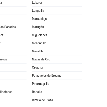
ya
Labajos
Languilla
Marazoleja
las Posadas
Marugán
Hoz
Migueláñez
z
Mozoncillo
Navalilla
uevas
Navas de Oro
Orejana
Palazuelos de Eresma
Pinarnegrillo
 Ildefonso
Rebollo
Riofrío de Riaza