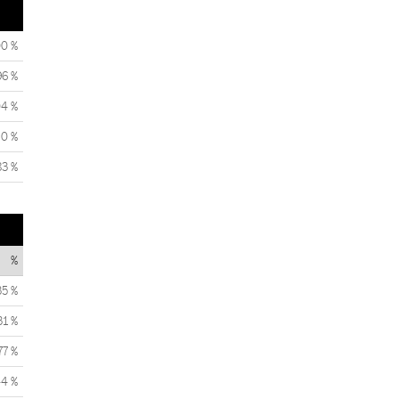
00 %
96 %
04 %
0 %
83 %
%
35 %
31 %
77 %
44 %