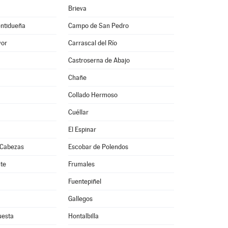
Brieva
entidueña
Campo de San Pedro
yor
Carrascal del Río
Castroserna de Abajo
Chañe
Collado Hermoso
Cuéllar
El Espinar
 Cabezas
Escobar de Polendos
nte
Frumales
Fuentepiñel
Gallegos
uesta
Hontalbilla