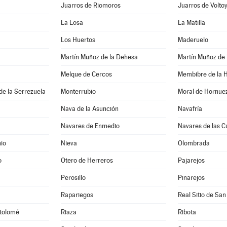
Juarros de Riomoros
Juarros de Volto
La Losa
La Matilla
Los Huertos
Maderuelo
Martín Muñoz de la Dehesa
Martín Muñoz de 
Melque de Cercos
Membibre de la 
de la Serrezuela
Monterrubio
Moral de Hornue
Nava de la Asunción
Navafría
Navares de Enmedio
Navares de las C
io
Nieva
Olombrada
o
Otero de Herreros
Pajarejos
Perosillo
Pinarejos
Rapariegos
Real Sitio de San
rtolomé
Riaza
Ribota