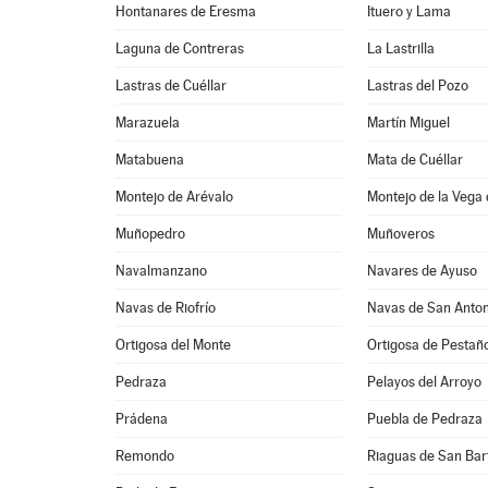
Hontanares de Eresma
Ituero y Lama
Laguna de Contreras
La Lastrilla
Lastras de Cuéllar
Lastras del Pozo
Marazuela
Martín Miguel
Matabuena
Mata de Cuéllar
Montejo de Arévalo
Montejo de la Vega 
Muñopedro
Muñoveros
Navalmanzano
Navares de Ayuso
Navas de Riofrío
Navas de San Anton
Ortigosa del Monte
Ortigosa de Pestañ
Pedraza
Pelayos del Arroyo
Prádena
Puebla de Pedraza
Remondo
Riaguas de San Ba