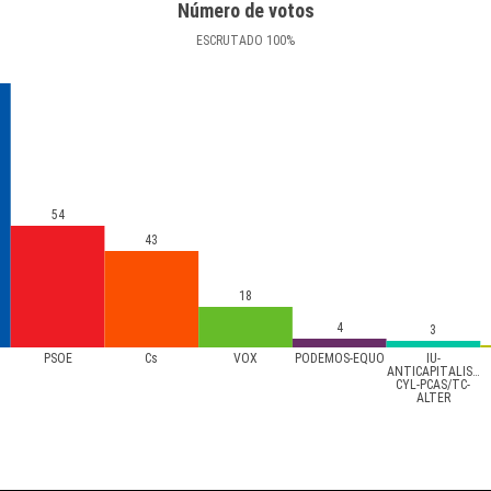
Número de votos
ESCRUTADO
100
%
54
43
18
4
3
PSOE
Cs
VOX
PODEMOS-EQUO
IU-
ANTICAPITALISTA
CYL-PCAS/TC-
ALTER