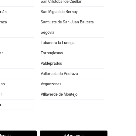
San Cristóbal de Cuéllar
rián
San Miguel de Bernuy
raza
Santiuste de San Juan Bautista
Segovia
Tabanera la Luenga
ar
Torreiglesias
Valdeprados
Valleruela de Pedraza
ano
Veganzones
ar
Villaverde de Montejo
r
lencia
Salamanca