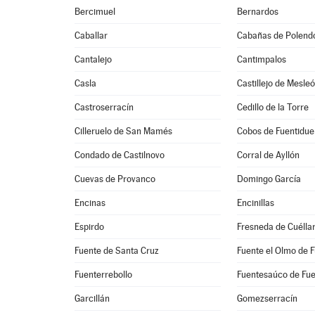
Bercimuel
Bernardos
Caballar
Cabañas de Polend
Cantalejo
Cantimpalos
Casla
Castillejo de Mesle
Castroserracín
Cedillo de la Torre
Cilleruelo de San Mamés
Cobos de Fuentidu
Condado de Castilnovo
Corral de Ayllón
Cuevas de Provanco
Domingo García
Encinas
Encinillas
Espirdo
Fresneda de Cuélla
Fuente de Santa Cruz
Fuente el Olmo de 
Fuenterrebollo
Fuentesaúco de Fu
Garcillán
Gomezserracín