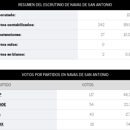
RESUMEN DEL ESCRUTINIO DE NAVAS DE SAN ANTONIO
scrutado:
1
tos contabilizados:
242
89,
bstenciones:
27
10,
tos nulos:
0
tos en blanco:
2
0,
VOTOS POR PARTIDOS EN NAVAS DE SAN ANTONIO
ARTIDO
VOTOS
P
117
48,
SOE
54
22,
s
43
17,
OX
18
7,