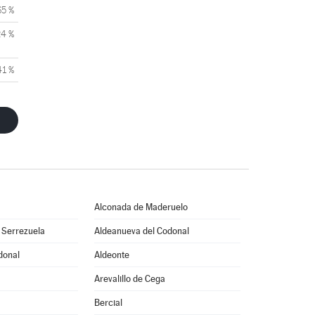
65 %
24 %
41 %
Alconada de Maderuelo
 Serrezuela
Aldeanueva del Codonal
donal
Aldeonte
Arevalillo de Cega
Bercial