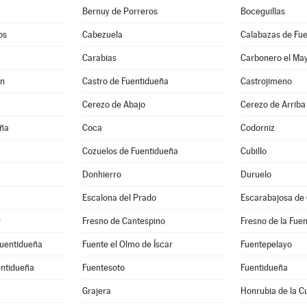
Bernuy de Porreros
Boceguillas
os
Cabezuela
Calabazas de Fu
Carabias
Carbonero el Ma
ón
Castro de Fuentidueña
Castrojimeno
Cerezo de Abajo
Cerezo de Arriba
eña
Coca
Codorniz
Cozuelos de Fuentidueña
Cubillo
Donhierro
Duruelo
Escalona del Prado
Escarabajosa de
r
Fresno de Cantespino
Fresno de la Fue
Fuentidueña
Fuente el Olmo de Íscar
Fuentepelayo
entidueña
Fuentesoto
Fuentidueña
Grajera
Honrubia de la C