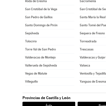
Roda de Eresma
Sacramenia
San Cristóbal de la Vega
San Cristóbal de Se
San Pedro de Gaíllos
Santa María la Real
Santo Domingo de Pirón
Santo Tomé del Pue
Sepúlveda
Sequera de Fresno
Tolocirio
Torreadrada
Torre Val de San Pedro
Trescasas
Valdevacas de Montejo
Valdevacas y Guijar
Valleruela de Sepúlveda
Valseca
Vegas de Matute
Ventosilla y Tejadill
Villeguillo
Yanguas de Eresm
Provincias de Castilla y León
Ávila
Burg