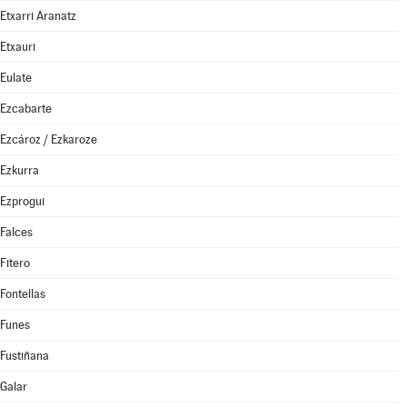
Etxarri Aranatz
Etxauri
Eulate
Ezcabarte
Ezcároz / Ezkaroze
Ezkurra
Ezprogui
Falces
Fitero
Fontellas
Funes
Fustiñana
Galar