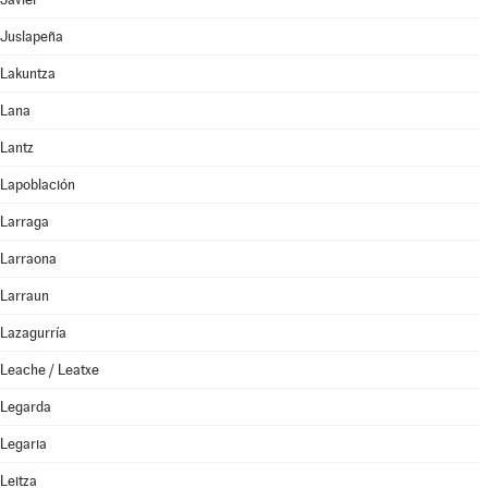
Juslapeña
Lakuntza
Lana
Lantz
Lapoblación
Larraga
Larraona
Larraun
Lazagurría
Leache / Leatxe
Legarda
Legaria
Leitza