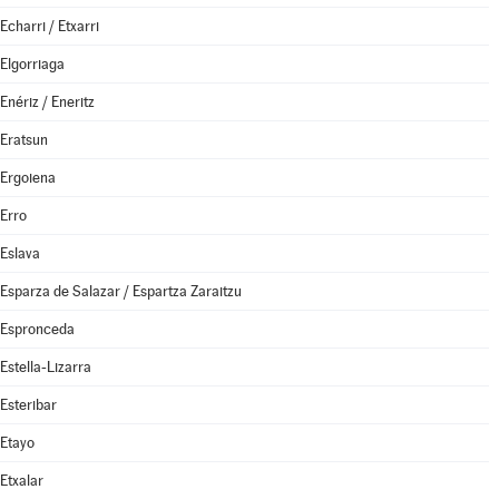
Echarri / Etxarri
Elgorriaga
Enériz / Eneritz
Eratsun
Ergoiena
Erro
Eslava
Esparza de Salazar / Espartza Zaraitzu
Espronceda
Estella-Lizarra
Esteribar
Etayo
Etxalar