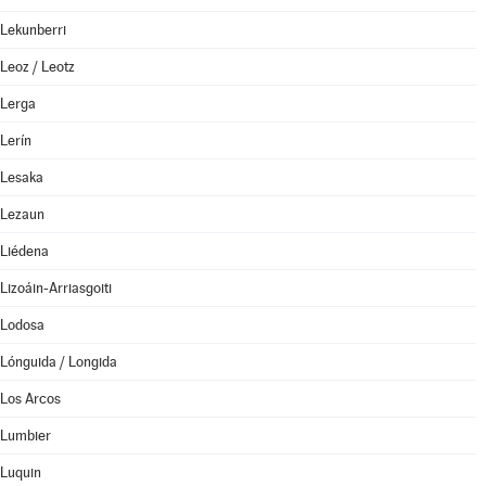
Lekunberri
Leoz / Leotz
Lerga
Lerín
Lesaka
Lezaun
Liédena
Lizoáin-Arriasgoiti
Lodosa
Lónguida / Longida
Los Arcos
Lumbier
Luquin