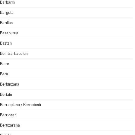
Barbarin
Bargota
Barillas
Basaburua
Baztan
Beintza-Labaien
Beire
Bera
Berbinzana
Beriáin
Berrioplano / Berriobeiti
Berriozar
Bertizarana