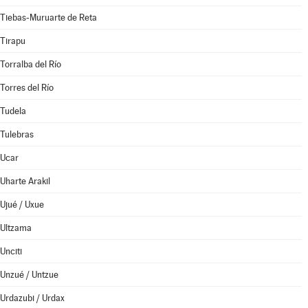
Tiebas-Muruarte de Reta
Tirapu
Torralba del Río
Torres del Río
Tudela
Tulebras
Ucar
Uharte Arakil
Ujué / Uxue
Ultzama
Unciti
Unzué / Untzue
Urdazubi / Urdax