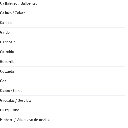
Gallipienzo / Galipentzu
Gallués / Galoze
Garaioa
Garde
Garínoain
Garralda
Genevilla
Goizueta
Goñi
Güesa / Gorza
Guesálaz / Gesalatz
Guirguillano
Hiriberri / Villanueva de Aezkoa