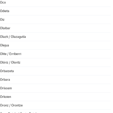
Oco
Odieta
Oiz
Olaibar
Olazti / Olazagutía
Olejua
Olite / Erriberri
Olóriz / Oloritz
Orbaizeta
Orbara
Orísoain
Orkoien
Oronz / Orontze