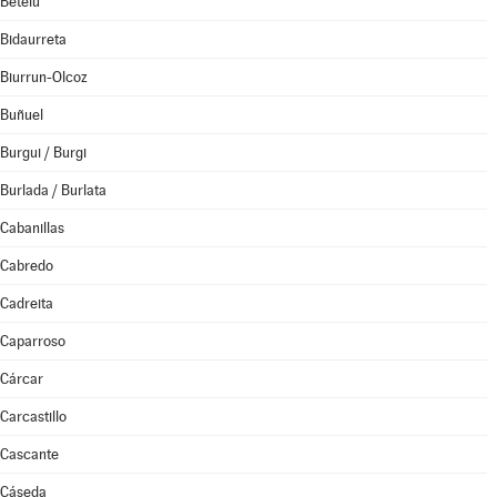
Betelu
Bidaurreta
Biurrun-Olcoz
Buñuel
Burgui / Burgi
Burlada / Burlata
Cabanillas
Cabredo
Cadreita
Caparroso
Cárcar
Carcastillo
Cascante
Cáseda