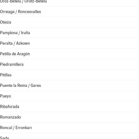
Oroz-Betelu / Orotz-Betelu
Orreaga / Roncesvalles
Oteiza
Pamplona / Iruña
Peralta / Azkoien
Petilla de Aragón
Piedramillera
Pitillas
Puente la Reina / Gares
Pueyo
Ribaforada
Romanzado
Roncal / Erronkari
Sada