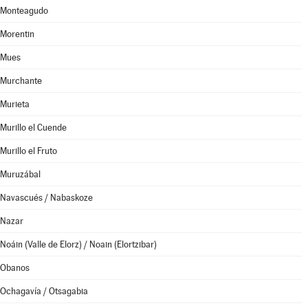
Monteagudo
Morentin
Mues
Murchante
Murieta
Murillo el Cuende
Murillo el Fruto
Muruzábal
Navascués / Nabaskoze
Nazar
Noáin (Valle de Elorz) / Noain (Elortzibar)
Obanos
Ochagavía / Otsagabia