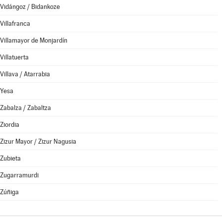
Vidángoz / Bidankoze
Villafranca
Villamayor de Monjardín
Villatuerta
Villava / Atarrabia
Yesa
Zabalza / Zabaltza
Ziordia
Zizur Mayor / Zizur Nagusia
Zubieta
Zugarramurdi
Zúñiga