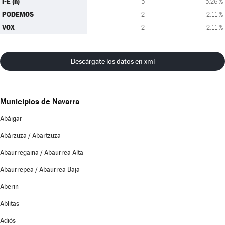
I-E (n)
5
5,26 %
PODEMOS
2
2,11 %
VOX
2
2,11 %
Descárgate los datos en xml
Municipios de Navarra
Abáigar
Abárzuza / Abartzuza
Abaurregaina / Abaurrea Alta
Abaurrepea / Abaurrea Baja
Aberin
Ablitas
Adiós