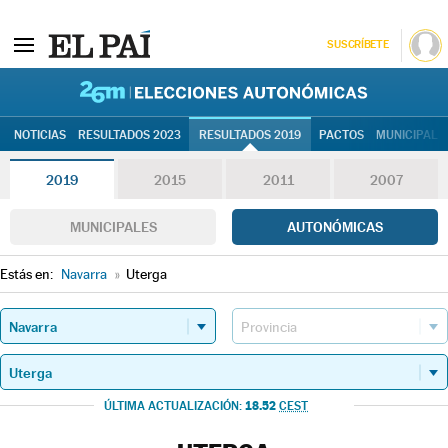
SUSCRÍBETE
26M | Elec
NOTICIAS
RESULTADOS 2023
RESULTADOS 2019
PACTOS
MUNICIPALE
2019
2015
2011
2007
MUNICIPALES
AUTONÓMICAS
Estás en:
Navarra
»
Uterga
18.52
ÚLTIMA ACTUALIZACIÓN:
CEST