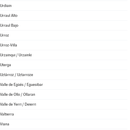
Urdiain
Urraul Alto
Urraul Bajo
Urroz
Urroz-Villa
Urzainqui / Urzainki
Uterga
Uztárroz / Uztarroze
Valle de Egüés / Eguesibar
Valle de Ollo / Ollaran
Valle de Yerri / Deierri
Valtierra
Viana