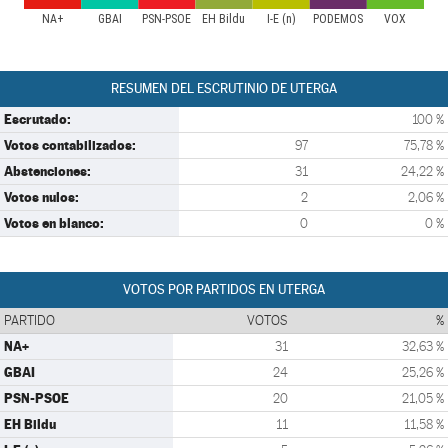
NA+
GBAI
PSN-PSOE
EH Bildu
I-E (n)
PODEMOS
VOX
RESUMEN DEL ESCRUTINIO DE UTERGA
Escrutado:
100 %
Votos contabilizados:
97
75,78 %
Abstenciones:
31
24,22 %
Votos nulos:
2
2,06 %
Votos en blanco:
0
0 %
VOTOS POR PARTIDOS EN UTERGA
PARTIDO
VOTOS
%
NA+
31
32,63 %
GBAI
24
25,26 %
PSN-PSOE
20
21,05 %
EH Bildu
11
11,58 %