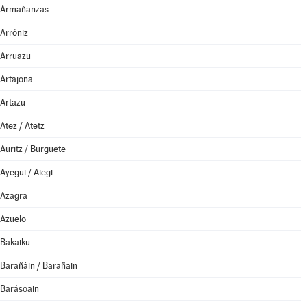
Armañanzas
Arróniz
Arruazu
Artajona
Artazu
Atez / Atetz
Auritz / Burguete
Ayegui / Aiegi
Azagra
Azuelo
Bakaiku
Barañáin / Barañain
Barásoain