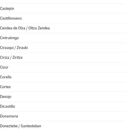
Castejón
Castillonuevo
Cendea de Olza / Oltza Zendea
Cintruénigo
Cirauqui / Zirauki
Ciriza / Ziritza
Cizur
Corella
Cortes
Desojo
Dicastillo
Donamaria
Doneztebe / Santesteban