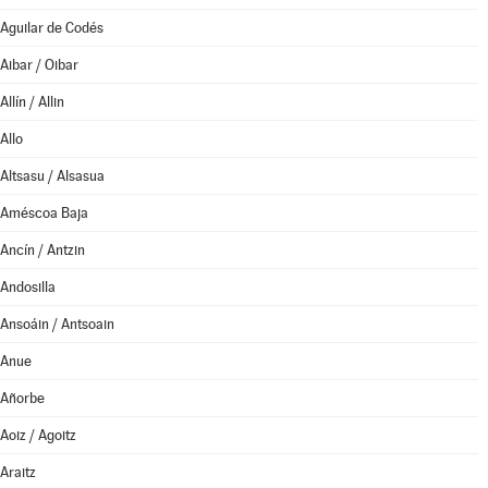
Aguilar de Codés
Aibar / Oibar
Allín / Allin
Allo
Altsasu / Alsasua
Améscoa Baja
Ancín / Antzin
Andosilla
Ansoáin / Antsoain
Anue
Añorbe
Aoiz / Agoitz
Araitz