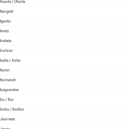
Huarte / Uharte
Ibargoiti
Igantzi
Imotz
Irañeta
Irurtzun
Isaba / Izaba
Ituren
Iturmendi
Izagaondoa
Iza / Itza
Izalzu / Itzaltzu
Jaurrieta
Javier