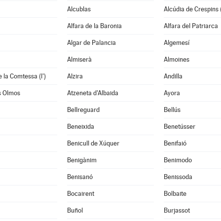
Alcublas
Alcúdia de Crespins (
Alfara de la Baronia
Alfara del Patriarca
Algar de Palancia
Algemesí
Almiserà
Almoines
 la Comtessa (l')
Alzira
Andilla
s Olmos
Atzeneta d'Albaida
Ayora
Bellreguard
Bellús
Beneixida
Benetússer
Benicull de Xúquer
Benifaió
Benigànim
Benimodo
à
Benisanó
Benissoda
Bocairent
Bolbaite
Buñol
Burjassot