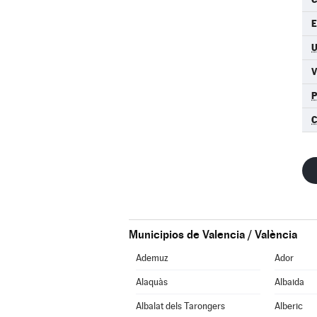
C
Municipios de Valencia / València
Ademuz
Ador
Alaquàs
Albaida
Albalat dels Tarongers
Alberic