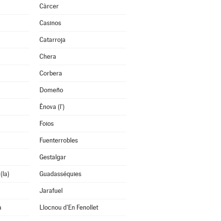
Càrcer
Casinos
Catarroja
Chera
Corbera
Domeño
Ènova (l')
Foios
Fuenterrobles
Gestalgar
(la)
Guadasséquies
Jarafuel
a
Llocnou d'En Fenollet