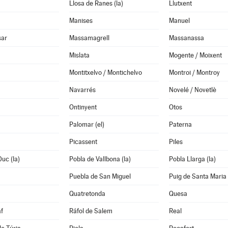
Llosa de Ranes (la)
Llutxent
Manises
Manuel
sar
Massamagrell
Massanassa
Mislata
Mogente / Moixent
Montitxelvo / Montichelvo
Montroi / Montroy
Navarrés
Novelé / Novetlè
Ontinyent
Otos
Palomar (el)
Paterna
Picassent
Piles
Duc (la)
Pobla de Vallbona (la)
Pobla Llarga (la)
Puebla de San Miguel
Puig de Santa Maria 
Quatretonda
Quesa
f
Ráfol de Salem
Real