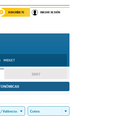
SUSCRÍBETE
INICIAR SESIÓN
S
WIDGET
2007
TONÓMICAS