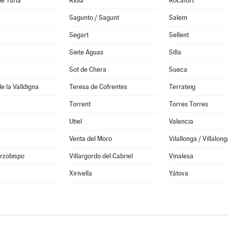
de Túria
Riola
Rocafort
Sagunto / Sagunt
Salem
Segart
Sellent
Siete Aguas
Silla
Sot de Chera
Sueca
e la Valldigna
Teresa de Cofrentes
Terrateig
Torrent
Torres Torres
Utiel
Valencia
Venta del Moro
Vilallonga / Villalong
Arzobispo
Villargordo del Cabriel
Vinalesa
Xirivella
Yátova