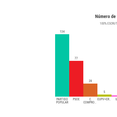
Número de 
100
%
ESCRU
134
77
28
5
PARTIDO
PSOE
C.
EUPV+ERPV
POPULAR
COMPROMÍS