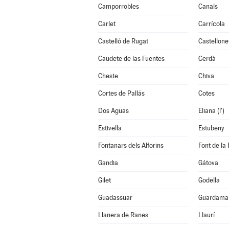
Camporrobles
Canals
Carlet
Carrícola
Castelló de Rugat
Castellone
Caudete de las Fuentes
Cerdà
Cheste
Chiva
Cortes de Pallás
Cotes
Dos Aguas
Eliana (l')
Estivella
Estubeny
Fontanars dels Alforins
Font de la 
Gandia
Gátova
Gilet
Godella
Guadassuar
Guardamar
Llanera de Ranes
Llaurí