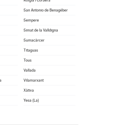
Rotglà i Corberà
San Antonio de Benagéber
Sempere
Simat de la Valldigna
Sumacàrcer
Titaguas
Tous
Vallada
a
Vilamarxant
Xàtiva
Yesa (La)