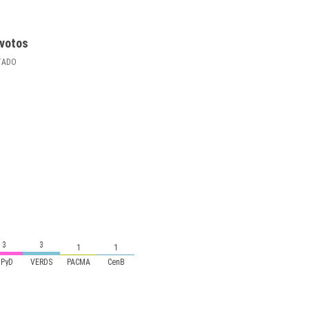
votos
TADO
3
3
1
1
UPyD
VERDS
PACMA
CenB