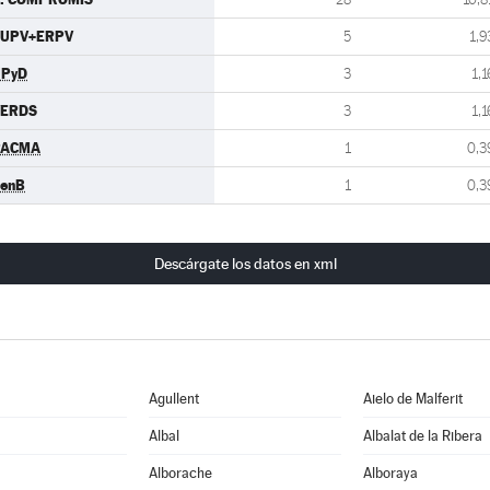
EUPV+ERPV
5
1,9
UPyD
3
1,1
VERDS
3
1,1
PACMA
1
0,3
enB
1
0,3
Descárgate los datos en xml
Agullent
Aielo de Malferit
Albal
Albalat de la Ribera
Alborache
Alboraya