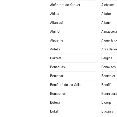
Alcàntera de Xúquer
Alcàsser
Aldaia
Alfafar
Alfarrasí
Alfauir
Alginet
Almàssera
Alpuente
Alqueria de
Antella
Aras de lo
Barxeta
Bèlgida
Benaguasil
Benavites
Beniatjar
Benicolet
Benifairó de les Valls
Beniflá
Beniparrell
Benirredr
Bétera
Bicorp
Bufali
Bugarra