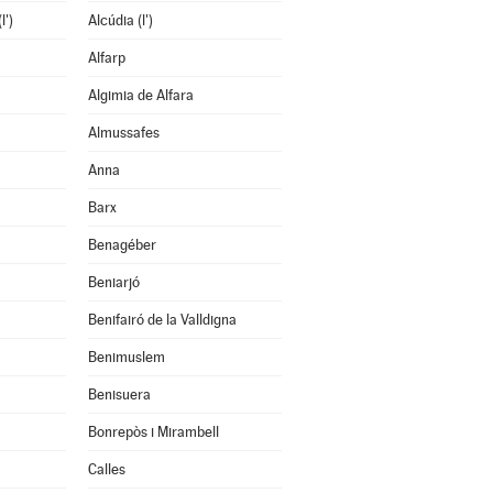
l')
Alcúdia (l')
Alfarp
Algimia de Alfara
Almussafes
Anna
Barx
Benagéber
Beniarjó
Benifairó de la Valldigna
Benimuslem
Benisuera
Bonrepòs i Mirambell
Calles