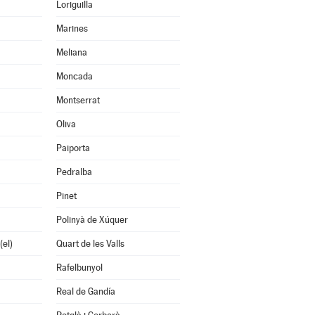
Loriguilla
Marines
Meliana
Moncada
Montserrat
Oliva
Paiporta
Pedralba
Pinet
Polinyà de Xúquer
(el)
Quart de les Valls
Rafelbunyol
Real de Gandía