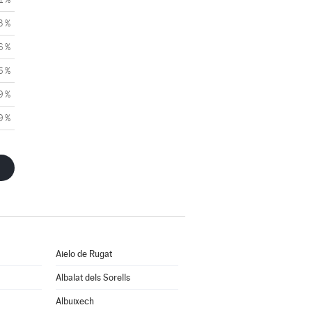
3 %
6 %
6 %
9 %
9 %
Aielo de Rugat
Albalat dels Sorells
Albuixech