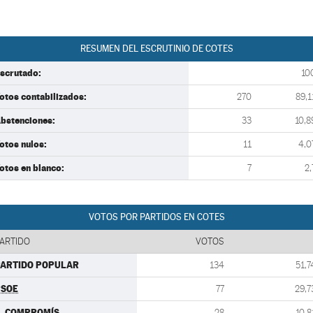
RESUMEN DEL ESCRUTINIO DE COTES
scrutado:
10
otos contabilizados:
270
89,1
bstenciones:
33
10,8
otos nulos:
11
4,0
otos en blanco:
7
2,
VOTOS POR PARTIDOS EN COTES
ARTIDO
VOTOS
PARTIDO POPULAR
134
51,7
PSOE
77
29,7
. COMPROMÍS
28
10,8