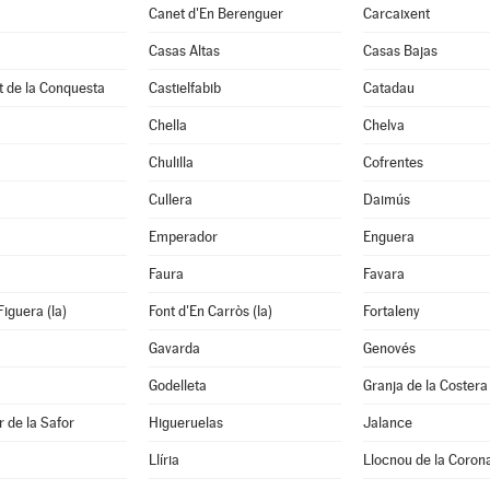
Canet d'En Berenguer
Carcaixent
Casas Altas
Casas Bajas
t de la Conquesta
Castielfabib
Catadau
Chella
Chelva
Chulilla
Cofrentes
Cullera
Daimús
Emperador
Enguera
Faura
Favara
Figuera (la)
Font d'En Carròs (la)
Fortaleny
Gavarda
Genovés
Godelleta
Granja de la Costera 
 de la Safor
Higueruelas
Jalance
Llíria
Llocnou de la Coron