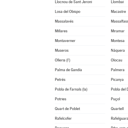
Llocnou de Sant Jeroni
Llombai
Losa del Obispo
Macastre
Massalavés
Massalfas
Millares
Miramar
Montaverner
Montesa
Museros
Náquera
Olleria (l')
Olocau
Palma de Gandía
Palmera
Petrés
Picanya
Pobla de Farnals (la)
Pobla del 
Potries
Puçol
Quart de Poblet
Quartell
Rafelcofer
Rafelguara