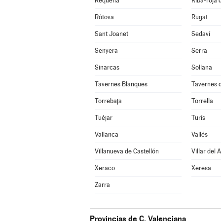
Requena
Riba-roja 
Rótova
Rugat
Sant Joanet
Sedaví
Senyera
Serra
Sinarcas
Sollana
Tavernes Blanques
Tavernes d
Torrebaja
Torrella
Tuéjar
Turís
Vallanca
Vallés
Villanueva de Castellón
Villar del 
Xeraco
Xeresa
Zarra
Provincias de C. Valenciana