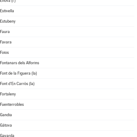
Ènova (l')
Estivella
Estubeny
Faura
Favara
Foios
Fontanars dels Alforins
Font de la Figuera (la)
Font d'En Carròs (la)
Fortaleny
Fuenterrobles
Gandia
Gátova
Gavarda