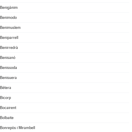
Benigànim
Benimodo
Benimuslem
Beniparrell
Benirredrà
Benisanó
Benissoda
Benisuera
Bétera
Bicorp
Bocairent
Bolbaite
Bonrepòs i Mirambell