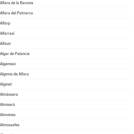
Alfara de la Baronia
Alfara del Patriarca
Alfarp
Alfarrasí
Alfauir
Algar de Palancia
Algemesí
Algimia de Alfara
Alginet
Almàssera
Almiserà
Almoines
Almussafes