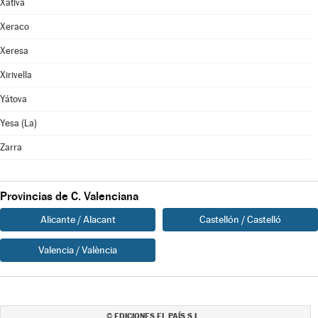
Xàtiva
Xeraco
Xeresa
Xirivella
Yátova
Yesa (La)
Zarra
Provincias de C. Valenciana
Alicante / Alacant
Castellón / Castelló
Valencia / València
EDICIONES EL PAÍS S.L.
©