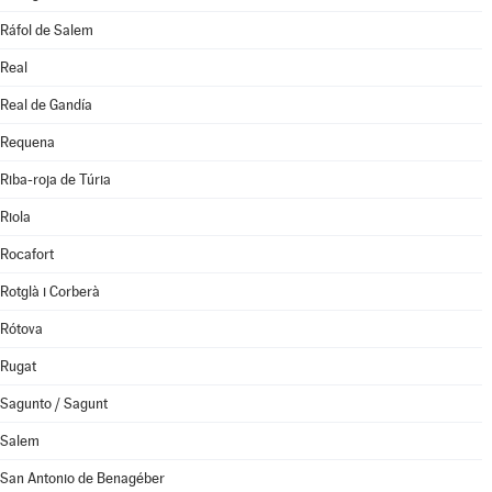
Ráfol de Salem
Real
Real de Gandía
Requena
Riba-roja de Túria
Riola
Rocafort
Rotglà i Corberà
Rótova
Rugat
Sagunto / Sagunt
Salem
San Antonio de Benagéber