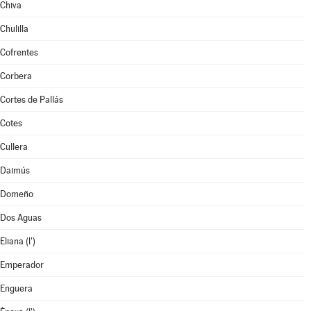
Chiva
Chulilla
Cofrentes
Corbera
Cortes de Pallás
Cotes
Cullera
Daimús
Domeño
Dos Aguas
Eliana (l')
Emperador
Enguera