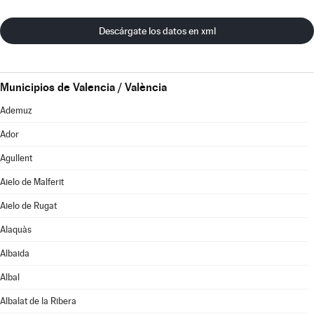
Descárgate los datos en xml
Municipios de Valencia / València
Ademuz
Ador
Agullent
Aielo de Malferit
Aielo de Rugat
Alaquàs
Albaida
Albal
Albalat de la Ribera