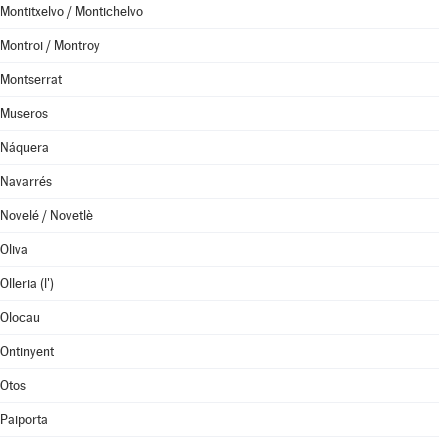
Montitxelvo / Montichelvo
Montroi / Montroy
Montserrat
Museros
Náquera
Navarrés
Novelé / Novetlè
Oliva
Olleria (l')
Olocau
Ontinyent
Otos
Paiporta