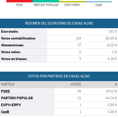
PSOE
PARTIDO POPULAR
EUPV+ERPV
CenB
RESUMEN DEL ESCRUTINIO DE CASAS ALTAS
Escrutado:
100 %
Votos contabilizados:
114
80,85 %
Abstenciones:
27
19,15 %
Votos nulos:
0
0 %
Votos en blanco:
5
4,39 %
VOTOS POR PARTIDOS EN CASAS ALTAS
PARTIDO
VOTOS
%
PSOE
56
49,12 %
PARTIDO POPULAR
51
44,74 %
EUPV+ERPV
1
0,88 %
CenB
1
0,88 %