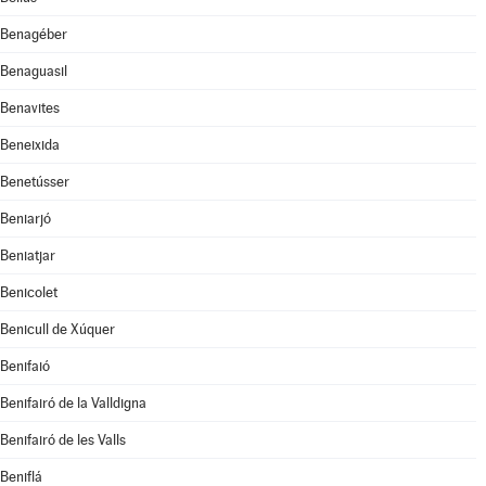
Benagéber
Benaguasil
Benavites
Beneixida
Benetússer
Beniarjó
Beniatjar
Benicolet
Benicull de Xúquer
Benifaió
Benifairó de la Valldigna
Benifairó de les Valls
Beniflá