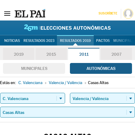
SUSCRÍBETE
26M | Elec
NOTICIAS
RESULTADOS 2023
RESULTADOS 2019
PACTOS
MUNICIPALE
2019
2015
2011
2007
MUNICIPALES
AUTONÓMICAS
Estás en:
C. Valenciana
»
Valencia / València
»
Casas Altas