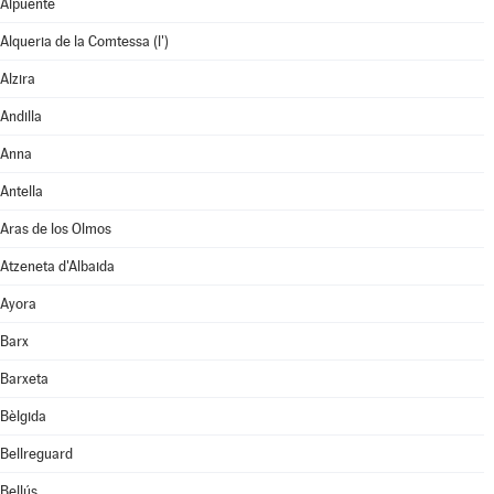
Alpuente
Alqueria de la Comtessa (l')
Alzira
Andilla
Anna
Antella
Aras de los Olmos
Atzeneta d'Albaida
Ayora
Barx
Barxeta
Bèlgida
Bellreguard
Bellús