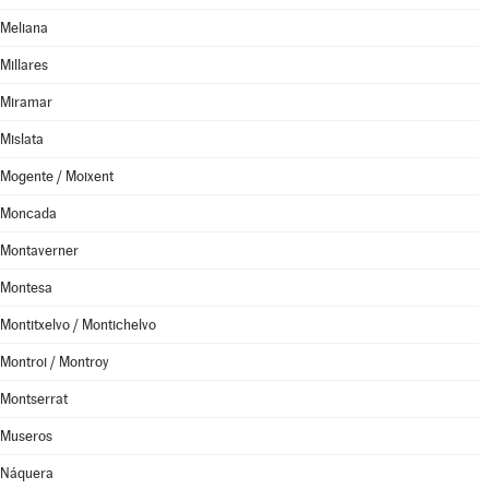
Meliana
Millares
Miramar
Mislata
Mogente / Moixent
Moncada
Montaverner
Montesa
Montitxelvo / Montichelvo
Montroi / Montroy
Montserrat
Museros
Náquera