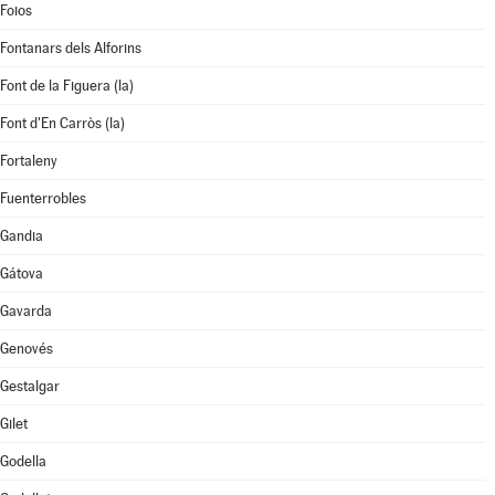
Foios
Fontanars dels Alforins
Font de la Figuera (la)
Font d'En Carròs (la)
Fortaleny
Fuenterrobles
Gandia
Gátova
Gavarda
Genovés
Gestalgar
Gilet
Godella