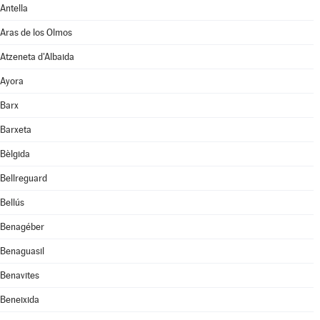
Antella
Aras de los Olmos
Atzeneta d'Albaida
Ayora
Barx
Barxeta
Bèlgida
Bellreguard
Bellús
Benagéber
Benaguasil
Benavites
Beneixida