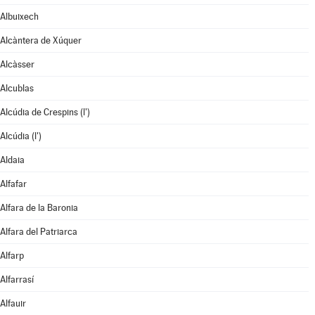
Albuixech
Alcàntera de Xúquer
Alcàsser
Alcublas
Alcúdia de Crespins (l')
Alcúdia (l')
Aldaia
Alfafar
Alfara de la Baronia
Alfara del Patriarca
Alfarp
Alfarrasí
Alfauir