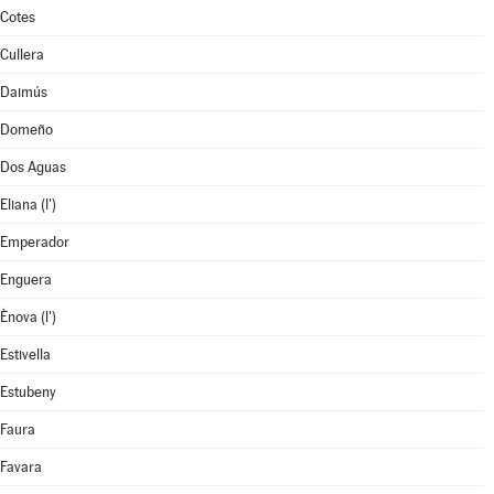
Cotes
Cullera
Daimús
Domeño
Dos Aguas
Eliana (l')
Emperador
Enguera
Ènova (l')
Estivella
Estubeny
Faura
Favara