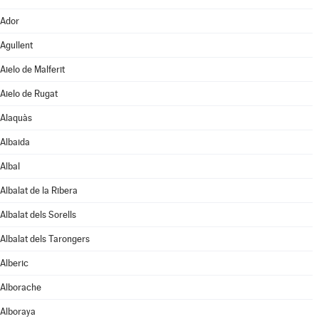
Ador
Agullent
Aielo de Malferit
Aielo de Rugat
Alaquàs
Albaida
Albal
Albalat de la Ribera
Albalat dels Sorells
Albalat dels Tarongers
Alberic
Alborache
Alboraya