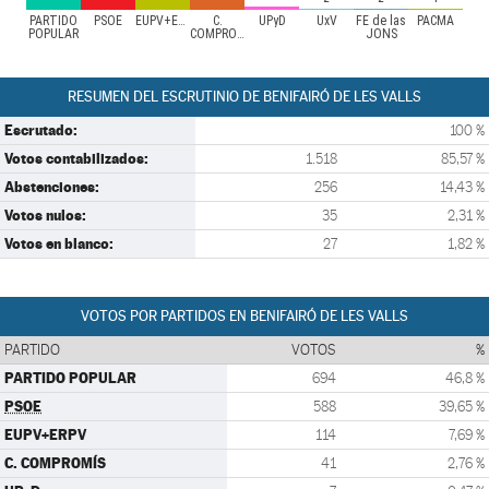
PARTIDO
PSOE
EUPV+ERPV
C.
UPyD
UxV
FE de las
PACMA
POPULAR
COMPROMÍS
JONS
RESUMEN DEL ESCRUTINIO DE BENIFAIRÓ DE LES VALLS
Escrutado:
100 %
Votos contabilizados:
1.518
85,57 %
Abstenciones:
256
14,43 %
Votos nulos:
35
2,31 %
Votos en blanco:
27
1,82 %
VOTOS POR PARTIDOS EN BENIFAIRÓ DE LES VALLS
PARTIDO
VOTOS
%
PARTIDO POPULAR
694
46,8 %
PSOE
588
39,65 %
EUPV+ERPV
114
7,69 %
C. COMPROMÍS
41
2,76 %