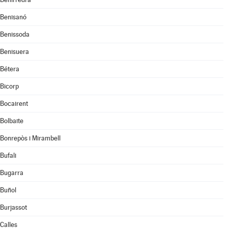
Benisanó
Benissoda
Benisuera
Bétera
Bicorp
Bocairent
Bolbaite
Bonrepòs i Mirambell
Bufali
Bugarra
Buñol
Burjassot
Calles