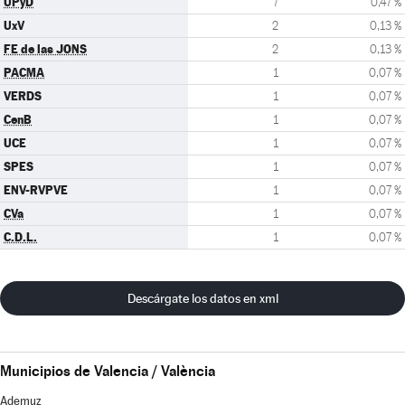
UPyD
7
0,47 %
UxV
2
0,13 %
FE de las JONS
2
0,13 %
PACMA
1
0,07 %
VERDS
1
0,07 %
CenB
1
0,07 %
UCE
1
0,07 %
SPES
1
0,07 %
ENV-RVPVE
1
0,07 %
CVa
1
0,07 %
C.D.L.
1
0,07 %
Descárgate los datos en xml
Municipios de Valencia / València
Ademuz