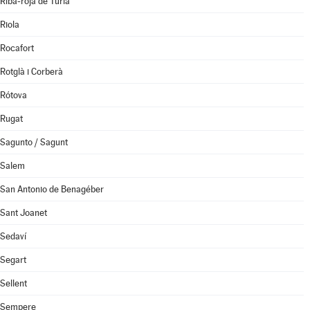
Riba-roja de Túria
Riola
Rocafort
Rotglà i Corberà
Rótova
Rugat
Sagunto / Sagunt
Salem
San Antonio de Benagéber
Sant Joanet
Sedaví
Segart
Sellent
Sempere