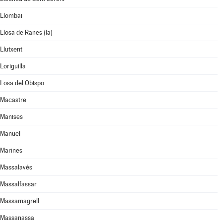
Llombai
Llosa de Ranes (la)
Llutxent
Loriguilla
Losa del Obispo
Macastre
Manises
Manuel
Marines
Massalavés
Massalfassar
Massamagrell
Massanassa