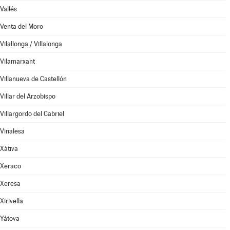
Vallés
Venta del Moro
Vilallonga / Villalonga
Vilamarxant
Villanueva de Castellón
Villar del Arzobispo
Villargordo del Cabriel
Vinalesa
Xàtiva
Xeraco
Xeresa
Xirivella
Yátova