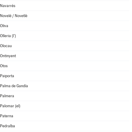
Navarrés
Novelé / Novetlè
Oliva
Olleria (l')
Olocau
Ontinyent
Otos
Paiporta
Palma de Gandía
Palmera
Palomar (el)
Paterna
Pedralba