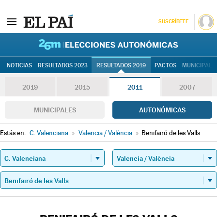
SUSCRÍBETE
26M | Elec
NOTICIAS
RESULTADOS 2023
RESULTADOS 2019
PACTOS
MUNICIPALE
2019
2015
2011
2007
MUNICIPALES
AUTONÓMICAS
Estás en:
C. Valenciana
»
Valencia / València
»
Benifairó de les Valls