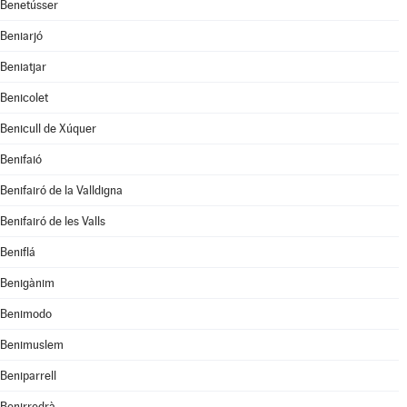
Benetússer
Beniarjó
Beniatjar
Benicolet
Benicull de Xúquer
Benifaió
Benifairó de la Valldigna
Benifairó de les Valls
Beniflá
Benigànim
Benimodo
Benimuslem
Beniparrell
Benirredrà