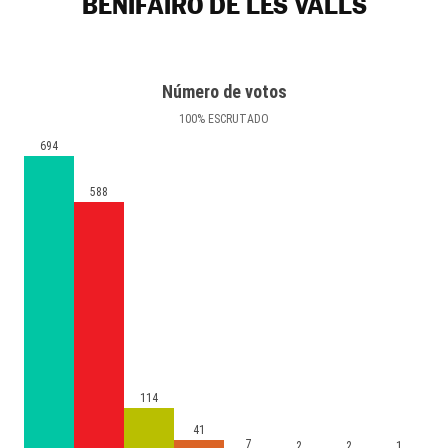
BENIFAIRÓ DE LES VALLS
Número de votos
100
%
ESCRUTADO
694
588
114
41
7
2
2
1