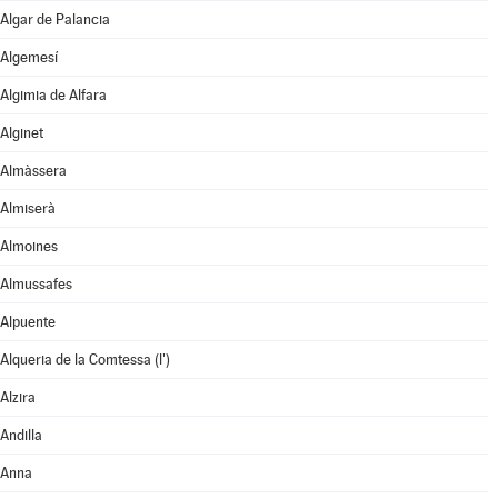
Algar de Palancia
Algemesí
Algimia de Alfara
Alginet
Almàssera
Almiserà
Almoines
Almussafes
Alpuente
Alqueria de la Comtessa (l')
Alzira
Andilla
Anna