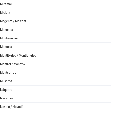
Miramar
Mislata
Mogente / Moixent
Moncada
Montaverner
Montesa
Montitxelvo / Montichelvo
Montroi / Montroy
Montserrat
Museros
Náquera
Navarrés
Novelé / Novetlè