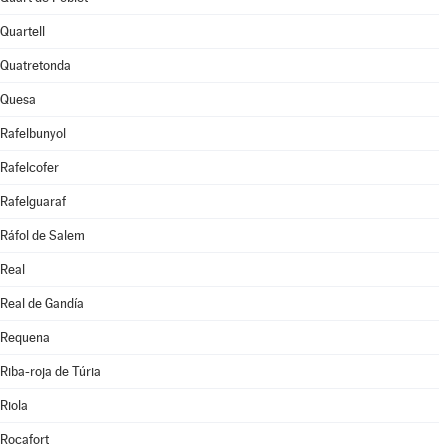
Quartell
Quatretonda
Quesa
Rafelbunyol
Rafelcofer
Rafelguaraf
Ráfol de Salem
Real
Real de Gandía
Requena
Riba-roja de Túria
Riola
Rocafort