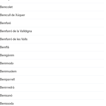
Benicolet
Benicull de Xúquer
Benifaió
Benifairó de la Valldigna
Benifairó de les Valls
Beniflá
Benigànim
Benimodo
Benimuslem
Beniparrell
Benirredrà
Benisanó
Benissoda