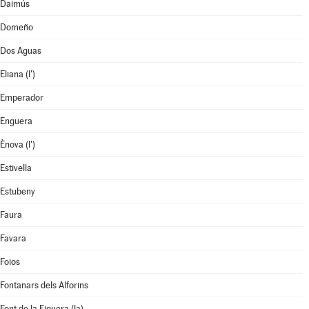
Daimús
Domeño
Dos Aguas
Eliana (l')
Emperador
Enguera
Ènova (l')
Estivella
Estubeny
Faura
Favara
Foios
Fontanars dels Alforins
Font de la Figuera (la)