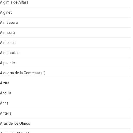
Algimia de Alfara
Alginet
Almàssera
Almiserà
Almoines
Almussafes
Alpuente
Alqueria de la Comtessa (l')
Alzira
Andilla
Anna
Antella
Aras de los Olmos