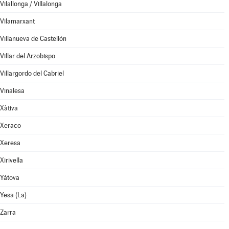
Vilallonga / Villalonga
Vilamarxant
Villanueva de Castellón
Villar del Arzobispo
Villargordo del Cabriel
Vinalesa
Xàtiva
Xeraco
Xeresa
Xirivella
Yátova
Yesa (La)
Zarra