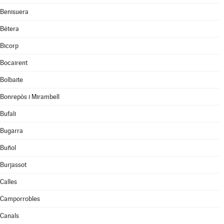
Benisuera
Bétera
Bicorp
Bocairent
Bolbaite
Bonrepòs i Mirambell
Bufali
Bugarra
Buñol
Burjassot
Calles
Camporrobles
Canals