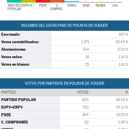
PARTIDO
EUPV+ERPV
PSOE
C.
VERDS
UPyD
PACMA
CVa
POPULAR
COMPROMÍS
RESUMEN DEL ESCRUTINIO DE POLINYÀ DE XÚQUER
Escrutado:
100 %
Votos contabilizados:
1.573
82,49 %
Abstenciones:
334
17,51 %
Votos nulos:
18
1,14 %
Votos en blanco:
25
1,61 %
VOTOS POR PARTIDOS EN POLINYÀ DE XÚQUER
PARTIDO
VOTOS
%
PARTIDO POPULAR
600
38,59 %
EUPV+ERPV
532
34,21 %
PSOE
304
19,55 %
C. COMPROMÍS
62
3,99 %