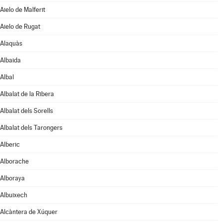
Aielo de Malferit
Aielo de Rugat
Alaquàs
Albaida
Albal
Albalat de la Ribera
Albalat dels Sorells
Albalat dels Tarongers
Alberic
Alborache
Alboraya
Albuixech
Alcàntera de Xúquer