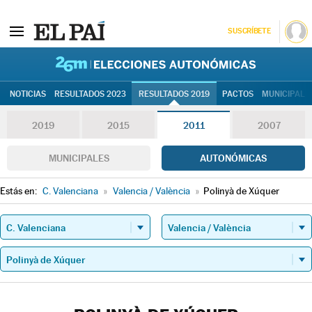
SUSCRÍBETE
26M | Elec
NOTICIAS
RESULTADOS 2023
RESULTADOS 2019
PACTOS
MUNICIPALE
2019
2015
2011
2007
MUNICIPALES
AUTONÓMICAS
Estás en:
C. Valenciana
»
Valencia / València
»
Polinyà de Xúquer