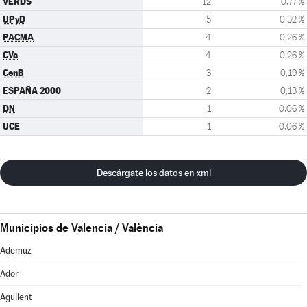
VERDS
12
0,77 %
UPyD
5
0,32 %
PACMA
4
0,26 %
CVa
4
0,26 %
CenB
3
0,19 %
ESPAÑA 2000
2
0,13 %
DN
1
0,06 %
UCE
1
0,06 %
Descárgate los datos en xml
Municipios de Valencia / València
Ademuz
Ador
Agullent