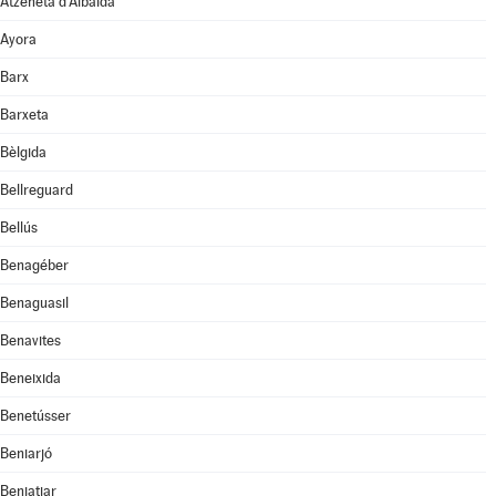
Atzeneta d'Albaida
Ayora
Barx
Barxeta
Bèlgida
Bellreguard
Bellús
Benagéber
Benaguasil
Benavites
Beneixida
Benetússer
Beniarjó
Beniatjar