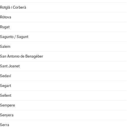
Rotglà i Corberà
Rótova
Rugat
Sagunto / Sagunt
Salem
San Antonio de Benagéber
Sant Joanet
Sedaví
Segart
Sellent
Sempere
Senyera
Serra