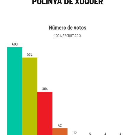
POLINYÀ DE XÚQUER
Número de votos
100
%
ESCRUTADO
600
532
304
62
12
5
4
4