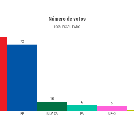
Número de votos
100
%
ESCRUTADO
72
10
6
5
PP
IULV-CA
PA
UPyD