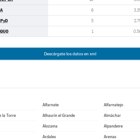
PA
6
3,3
UPyD
5
2,7
EQUO
1
0,5
Descárgate los datos en xml
Alfarnate
Alfarnatejo
e la Torre
Alhaurín el Grande
Almáchar
Alozaina
Alpandeire
Ardales
Arenas