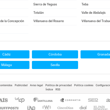
Sierra de Yeguas
Teba
Totalán
Valle de Abdalajís
 de la Concepción
Villanueva del Rosario
Villanueva del Trab
Cádiz
Córdoba
Granada
Málaga
Sevilla
contenidos
Publicidad
Aviso legal
Política de privacidad
Política cookies
Configuraci
Índice
RSS