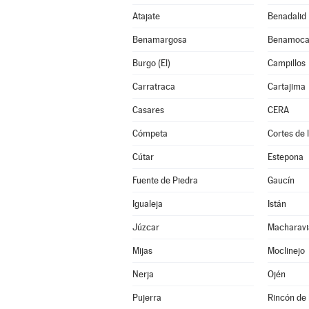
Atajate
Benadalid
Benamargosa
Benamoca
Burgo (El)
Campillos
Carratraca
Cartajima
Casares
CERA
Cómpeta
Cortes de 
Cútar
Estepona
Fuente de Piedra
Gaucín
Igualeja
Istán
Júzcar
Macharavi
Mijas
Moclinejo
Nerja
Ojén
Pujerra
Rincón de 