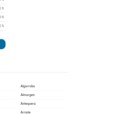
5 %
9 %
6 %
Algarrobo
Almargen
Antequera
Arriate