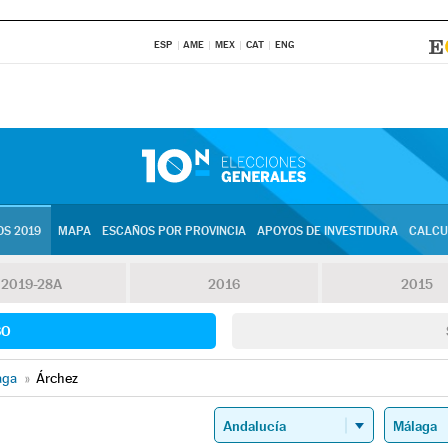
ESP
AME
MEX
CAT
ENG
S 2019
MAPA
ESCAÑOS POR PROVINCIA
APOYOS DE INVESTIDURA
CALCU
2019-28A
2016
2015
SO
aga
»
Árchez