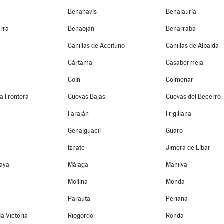
Benahavís
Benalauría
rra
Benaoján
Benarrabá
Canillas de Aceituno
Canillas de Albaida
Cártama
Casabermeja
Coín
Colmenar
la Frontera
Cuevas Bajas
Cuevas del Becerro
Faraján
Frigiliana
Genalguacil
Guaro
Iznate
Jimera de Líbar
aya
Málaga
Manilva
Mollina
Monda
Parauta
Periana
la Victoria
Riogordo
Ronda