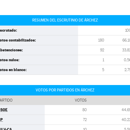
RESUMEN DEL ESCRUTINIO DE ÁRCHEZ
scrutado:
10
otos contabilizados:
180
66,1
bstenciones:
92
33,8
otos nulos:
1
0,5
otos en blanco:
5
2,7
VOTOS POR PARTIDOS EN ÁRCHEZ
ARTIDO
VOTOS
PSOE
80
44,6
PP
72
40,2
ULV-CA
10
5,5