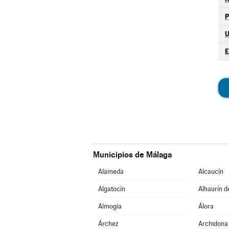
Municipios de Málaga
Alameda
Alcaucín
Algatocín
Alhaurín d
Almogía
Álora
Árchez
Archidona