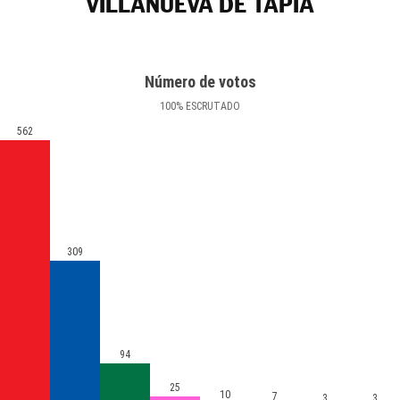
VILLANUEVA DE TAPIA
Número de votos
100
%
ESCRUTADO
562
309
94
25
10
7
3
3