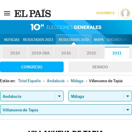
SUSCRÍBETE
10N | Eleccion
NOTICIAS
RESULTADOS 2023
RESULTADOS 2019
MAPA
ESCAÑOS POR 
2019
2019-28A
2016
2015
2011
CONGRESO
SENADO
Estás en:
Total España
»
Andalucía
»
Málaga
»
Villanueva de Tapia