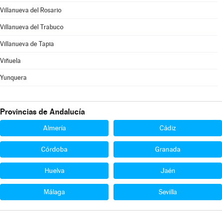
Villanueva del Rosario
Villanueva del Trabuco
Villanueva de Tapia
Viñuela
Yunquera
Provincias de Andalucía
Almería
Cádiz
Córdoba
Granada
Huelva
Jaén
Málaga
Sevilla