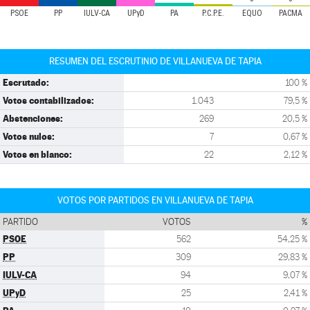
PSOE
PP
IULV-CA
UPyD
PA
P.C.P.E.
EQUO
PACMA
RESUMEN DEL ESCRUTINIO DE VILLANUEVA DE TAPIA
Escrutado:
100 %
Votos contabilizados:
1.043
79,5 %
Abstenciones:
269
20,5 %
Votos nulos:
7
0,67 %
Votos en blanco:
22
2,12 %
VOTOS POR PARTIDOS EN VILLANUEVA DE TAPIA
PARTIDO
VOTOS
%
PSOE
562
54,25 %
PP
309
29,83 %
IULV-CA
94
9,07 %
UPyD
25
2,41 %