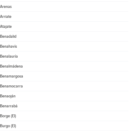
Arenas
Arriate
Atajate
Benadalid
Benahavís
Benalauría
Benalmádena
Benamargosa
Benamocarra
Benaoján
Benarrabá
Borge (El)
Burgo (El)