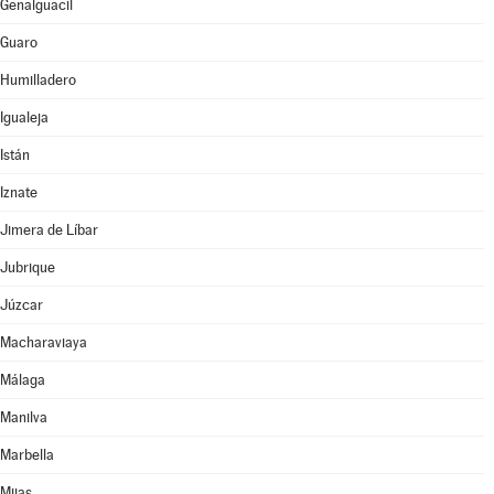
Genalguacil
Guaro
Humilladero
Igualeja
Istán
Iznate
Jimera de Líbar
Jubrique
Júzcar
Macharaviaya
Málaga
Manilva
Marbella
Mijas