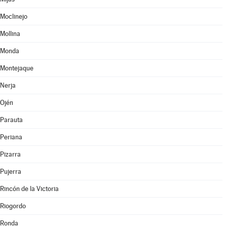
Moclinejo
Mollina
Monda
Montejaque
Nerja
Ojén
Parauta
Periana
Pizarra
Pujerra
Rincón de la Victoria
Riogordo
Ronda