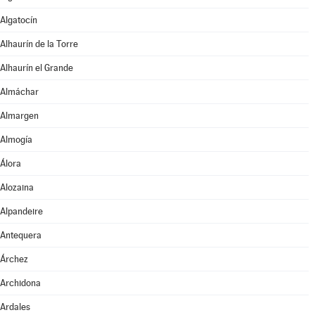
Algatocín
Alhaurín de la Torre
Alhaurín el Grande
Almáchar
Almargen
Almogía
Álora
Alozaina
Alpandeire
Antequera
Árchez
Archidona
Ardales