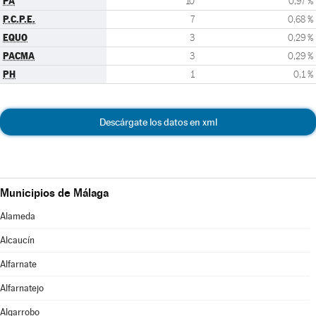
PA
10
0,97 %
P.C.P.E.
7
0,68 %
EQUO
3
0,29 %
PACMA
3
0,29 %
PH
1
0,1 %
Descárgate los datos en xml
Municipios de Málaga
Alameda
Alcaucín
Alfarnate
Alfarnatejo
Algarrobo