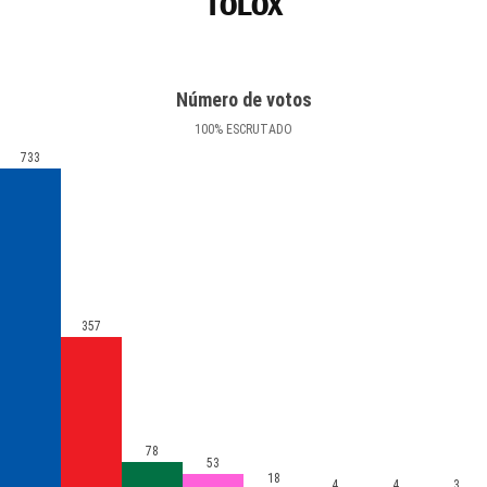
TOLOX
Número de votos
100
%
ESCRUTADO
733
357
78
53
18
4
4
3