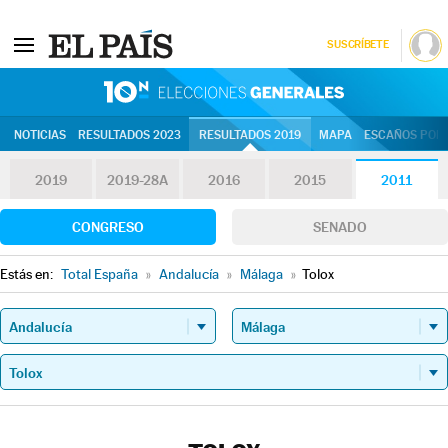
SUSCRÍBETE
10N | Eleccion
NOTICIAS
RESULTADOS 2023
RESULTADOS 2019
MAPA
ESCAÑOS POR 
2019
2019-28A
2016
2015
2011
CONGRESO
SENADO
Estás en:
Total España
»
Andalucía
»
Málaga
»
Tolox