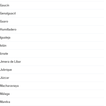
Gaucín
Genalguacil
Guaro
Humilladero
Igualeja
Istán
Iznate
Jimera de Líbar
Jubrique
Júzcar
Macharaviaya
Málaga
Manilva