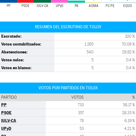
PP
PSOE
IULV-CA
UPyD
PA
ACIMA
P.C.P.E.
EQUO
RESUMEN DEL ESCRUTINIO DE TOLOX
Escrutado:
100 %
Votos contabilizados:
1.265
70,08 %
Abstenciones:
540
29,92 %
Votos nulos:
5
0,4 %
Votos en blanco:
5
0,4 %
VOTOS POR PARTIDOS EN TOLOX
PARTIDO
VOTOS
%
PP
733
58,17 %
PSOE
357
28,33 %
IULV-CA
78
6,19 %
UPyD
53
4,21 %