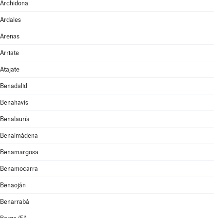
Archidona
Ardales
Arenas
Arriate
Atajate
Benadalid
Benahavís
Benalauría
Benalmádena
Benamargosa
Benamocarra
Benaoján
Benarrabá