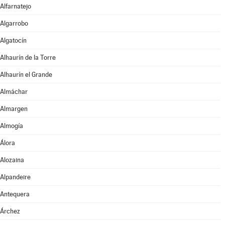
Alfarnatejo
Algarrobo
Algatocín
Alhaurín de la Torre
Alhaurín el Grande
Almáchar
Almargen
Almogía
Álora
Alozaina
Alpandeire
Antequera
Árchez