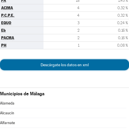
PA
18
1,43 %
ACIMA
4
0,32 %
P.C.P.E.
4
0,32 %
EQUO
3
0,24 %
Eb
2
0,16 %
PACMA
2
0,16 %
PH
1
0,08 %
Descárgate los datos en xml
Municipios de Málaga
Alameda
Alcaucín
Alfarnate