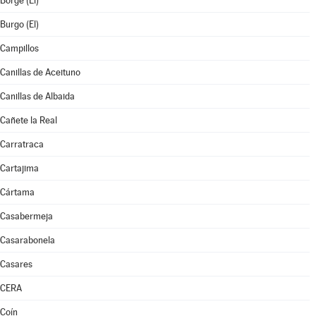
Borge (El)
Burgo (El)
Campillos
Canillas de Aceituno
Canillas de Albaida
Cañete la Real
Carratraca
Cartajima
Cártama
Casabermeja
Casarabonela
Casares
CERA
Coín