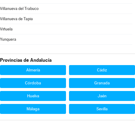
Villanueva del Trabuco
Villanueva de Tapia
Viñuela
Yunquera
Provincias de Andalucía
Almería
Cádiz
Córdoba
Granada
Huelva
Jaén
Málaga
Sevilla