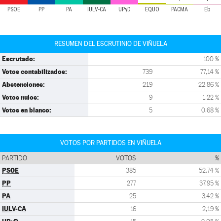
PSOE
PP
PA
IULV-CA
UPyD
EQUO
PACMA
Eb
RESUMEN DEL ESCRUTINIO DE VIÑUELA
Escrutado:
100 %
Votos contabilizados:
739
77,14 %
Abstenciones:
219
22,86 %
Votos nulos:
9
1,22 %
Votos en blanco:
5
0,68 %
VOTOS POR PARTIDOS EN VIÑUELA
PARTIDO
VOTOS
%
PSOE
385
52,74 %
PP
277
37,95 %
PA
25
3,42 %
IULV-CA
16
2,19 %