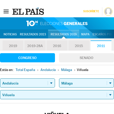
SUSCRÍBETE
10N | Eleccion
NOTICIAS
RESULTADOS 2023
RESULTADOS 2019
MAPA
ESCAÑOS POR 
2019
2019-28A
2016
2015
2011
CONGRESO
SENADO
Estás en:
Total España
»
Andalucía
»
Málaga
»
Viñuela