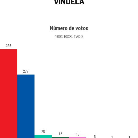
VIÑUELA
Número de votos
100
%
ESCRUTADO
385
277
25
16
15
5
1
1