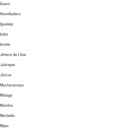
Guaro
Humilladero
Igualeja
Istán
Iznate
Jimera de Líbar
Jubrique
Júzcar
Macharaviaya
Málaga
Manilva
Marbella
Mijas