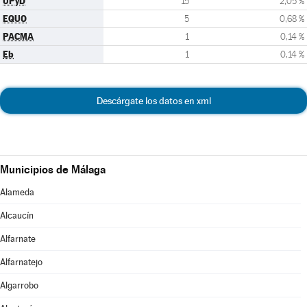
UPyD
15
2,05 %
EQUO
5
0,68 %
PACMA
1
0,14 %
Eb
1
0,14 %
Descárgate los datos en xml
Municipios de Málaga
Alameda
Alcaucín
Alfarnate
Alfarnatejo
Algarrobo