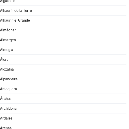
Algatocín
Alhaurín de la Torre
Alhaurín el Grande
Almáchar
Almargen
Almogía
Álora
Alozaina
Alpandeire
Antequera
Árchez
Archidona
Ardales
Arenas