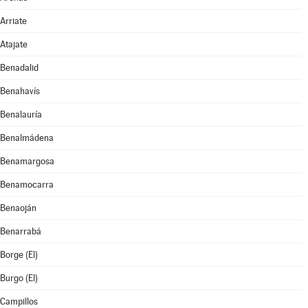
Arriate
Atajate
Benadalid
Benahavís
Benalauría
Benalmádena
Benamargosa
Benamocarra
Benaoján
Benarrabá
Borge (El)
Burgo (El)
Campillos