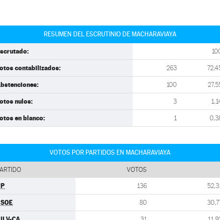
RESUMEN DEL ESCRUTINIO DE MACHARAVIAYA
scrutado:
10
otos contabilizados:
263
72,4
bstenciones:
100
27,5
otos nulos:
3
1,1
otos en blanco:
1
0,3
VOTOS POR PARTIDOS EN MACHARAVIAYA
ARTIDO
VOTOS
PP
136
52,3
PSOE
80
30,7
ULV-CA
31
11,9