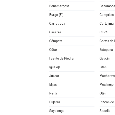
Benamargosa
Benamoca
Burgo (El)
Campillos
Carratraca
Cartajima
Casares
CERA
Cómpeta
Cortes de 
Cútar
Estepona
Fuente de Piedra
Gaucín
Igualeja
Istán
Júzcar
Macharavi
Mijas
Moclinejo
Nerja
Ojén
Pujerra
Rincón de 
Sayalonga
Sedella