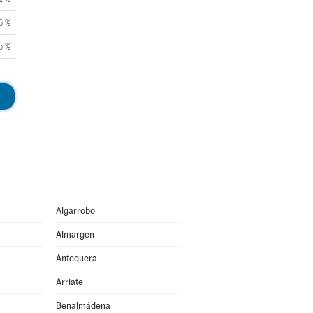
6 %
5 %
Algarrobo
Almargen
Antequera
Arriate
Benalmádena