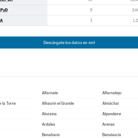
UPyD
9
3,4
PA
3
1,1
Descárgate los datos en xml
Alfarnate
Alfarnatejo
e la Torre
Alhaurín el Grande
Almáchar
Alozaina
Alpandeire
Ardales
Arenas
Benahavís
Benalauría