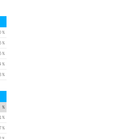
0 %
5 %
5 %
4 %
8 %
%
1 %
7 %
2 %