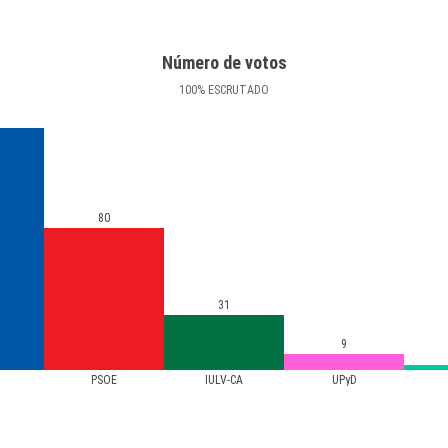
Número de votos
100
%
ESCRUTADO
80
31
9
PSOE
IULV-CA
UPyD