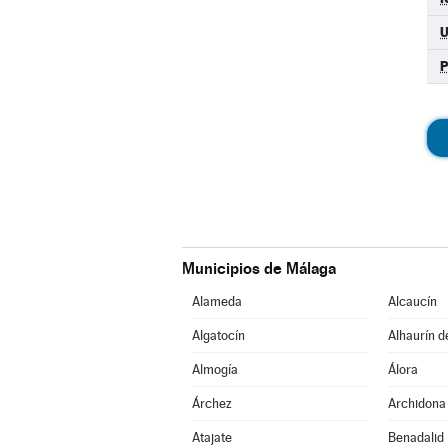
Municipios de Málaga
Alameda
Alcaucín
Algatocín
Alhaurín d
Almogía
Álora
Árchez
Archidona
Atajate
Benadalid