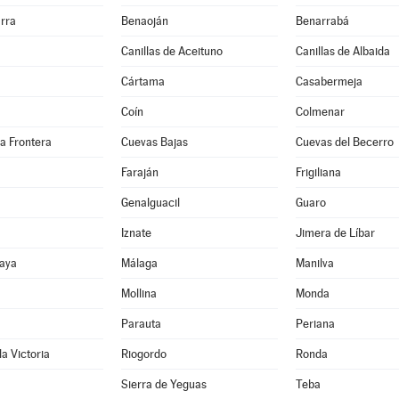
rra
Benaoján
Benarrabá
Canillas de Aceituno
Canillas de Albaida
Cártama
Casabermeja
Coín
Colmenar
la Frontera
Cuevas Bajas
Cuevas del Becerro
Faraján
Frigiliana
Genalguacil
Guaro
Iznate
Jimera de Líbar
aya
Málaga
Manilva
Mollina
Monda
Parauta
Periana
la Victoria
Riogordo
Ronda
Sierra de Yeguas
Teba