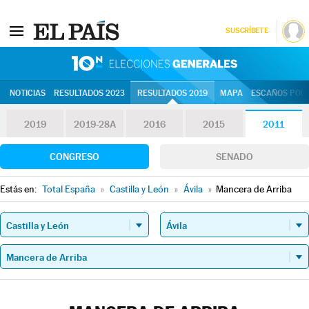
SUSCRÍBETE
10N | Eleccion
NOTICIAS
RESULTADOS 2023
RESULTADOS 2019
MAPA
ESCAÑOS POR 
2019
2019-28A
2016
2015
2011
CONGRESO
SENADO
Estás en:
Total España
»
Castilla y León
»
Ávila
»
Mancera de Arriba