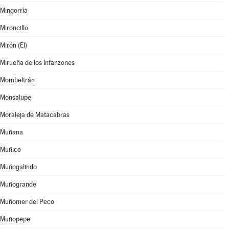
Mingorría
Mironcillo
Mirón (El)
Mirueña de los Infanzones
Mombeltrán
Monsalupe
Moraleja de Matacabras
Muñana
Muñico
Muñogalindo
Muñogrande
Muñomer del Peco
Muñopepe