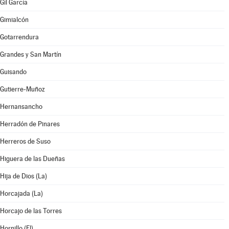
Gil García
Gimialcón
Gotarrendura
Grandes y San Martín
Guisando
Gutierre-Muñoz
Hernansancho
Herradón de Pinares
Herreros de Suso
Higuera de las Dueñas
Hija de Dios (La)
Horcajada (La)
Horcajo de las Torres
Hornillo (El)