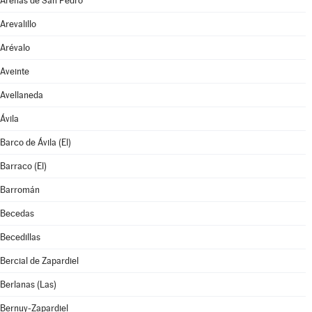
Arenas de San Pedro
Arevalillo
Arévalo
Aveinte
Avellaneda
Ávila
Barco de Ávila (El)
Barraco (El)
Barromán
Becedas
Becedillas
Bercial de Zapardiel
Berlanas (Las)
Bernuy-Zapardiel