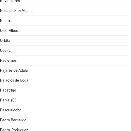
Navatejares
Neila de San Miguel
Niharra
Ojos-Albos
Orbita
Oso (El)
Padiernos
Pajares de Adaja
Palacios de Goda
Papatrigo
Parral (El)
Pascualcobo
Pedro Bernardo
Pedro-Rodríguez