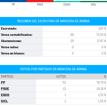
PP
PSOE
EQUO
IUCL
RESUMEN DEL ESCRUTINIO DE MANCERA DE ARRIBA
Escrutado:
100 %
Votos contabilizados:
66
72,53 %
Abstenciones:
25
27,47 %
Votos nulos:
0
0 %
Votos en blanco:
0
0 %
VOTOS POR PARTIDOS EN MANCERA DE ARRIBA
PARTIDO
VOTOS
%
PP
52
78,79 %
PSOE
12
18,18 %
EQUO
1
1,52 %
IUCL
1
1,52 %