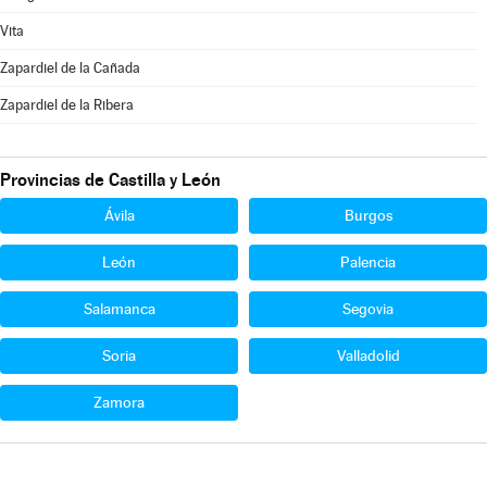
Vita
Zapardiel de la Cañada
Zapardiel de la Ribera
Provincias de Castilla y León
Ávila
Burgos
León
Palencia
Salamanca
Segovia
Soria
Valladolid
Zamora