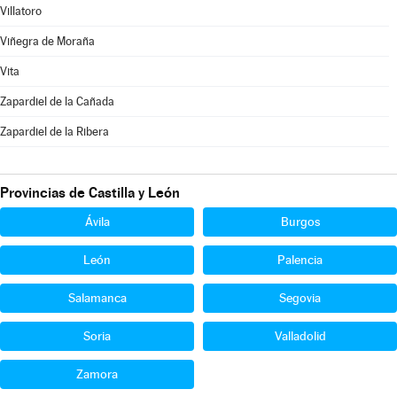
Villatoro
Viñegra de Moraña
Vita
Zapardiel de la Cañada
Zapardiel de la Ribera
Provincias de Castilla y León
Ávila
Burgos
León
Palencia
Salamanca
Segovia
Soria
Valladolid
Zamora