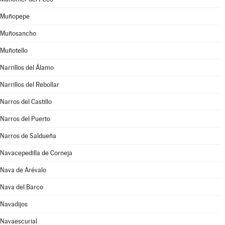
Muñopepe
Muñosancho
Muñotello
Narrillos del Álamo
Narrillos del Rebollar
Narros del Castillo
Narros del Puerto
Narros de Saldueña
Navacepedilla de Corneja
Nava de Arévalo
Nava del Barco
Navadijos
Navaescurial