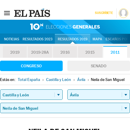
SUSCRÍBETE
10N | Eleccion
NOTICIAS
RESULTADOS 2023
RESULTADOS 2019
MAPA
ESCAÑOS POR 
2019
2019-28A
2016
2015
2011
CONGRESO
SENADO
Estás en:
Total España
»
Castilla y León
»
Ávila
»
Neila de San Miguel