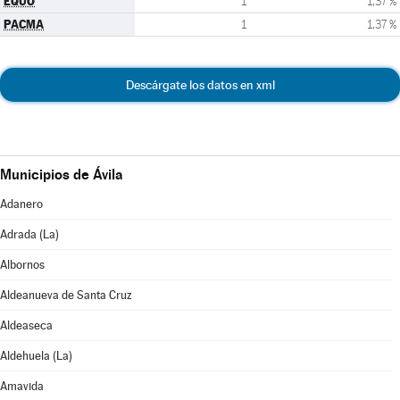
EQUO
1
1,37 %
PACMA
1
1,37 %
Descárgate los datos en xml
Municipios de Ávila
Adanero
Adrada (La)
Albornos
Aldeanueva de Santa Cruz
Aldeaseca
Aldehuela (La)
Amavida