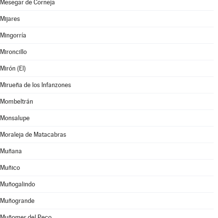
Mesegar de Corneja
Mijares
Mingorría
Mironcillo
Mirón (El)
Mirueña de los Infanzones
Mombeltrán
Monsalupe
Moraleja de Matacabras
Muñana
Muñico
Muñogalindo
Muñogrande
Muñomer del Peco