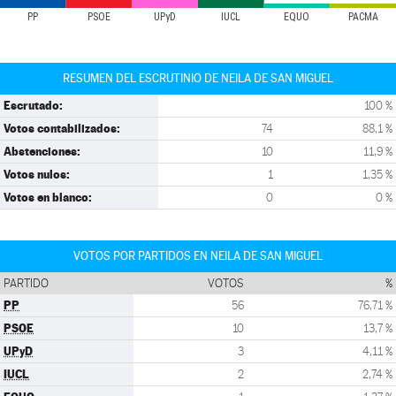
PP
PSOE
UPyD
IUCL
EQUO
PACMA
RESUMEN DEL ESCRUTINIO DE NEILA DE SAN MIGUEL
Escrutado:
100 %
Votos contabilizados:
74
88,1 %
Abstenciones:
10
11,9 %
Votos nulos:
1
1,35 %
Votos en blanco:
0
0 %
VOTOS POR PARTIDOS EN NEILA DE SAN MIGUEL
PARTIDO
VOTOS
%
PP
56
76,71 %
PSOE
10
13,7 %
UPyD
3
4,11 %
IUCL
2
2,74 %