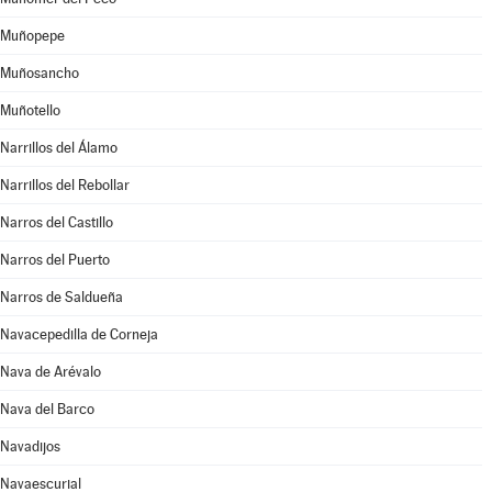
Muñopepe
Muñosancho
Muñotello
Narrillos del Álamo
Narrillos del Rebollar
Narros del Castillo
Narros del Puerto
Narros de Saldueña
Navacepedilla de Corneja
Nava de Arévalo
Nava del Barco
Navadijos
Navaescurial