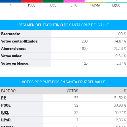
PP
PSOE
IUCL
UPyD
PACMA
EQUO
RESUMEN DEL ESCRUTINIO DE SANTA CRUZ DEL VALLE
Escrutado:
100 %
Votos contabilizados:
298
74,87 %
Abstenciones:
100
25,13 %
Votos nulos:
1
0,34 %
Votos en blanco:
10
3,37 %
VOTOS POR PARTIDOS EN SANTA CRUZ DEL VALLE
PARTIDO
VOTOS
%
PP
153
51,52 %
PSOE
92
30,98 %
IUCL
32
10,77 %
UPyD
7
2,36 %