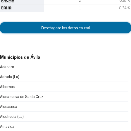
PACMA
2
0,67 %
EQUO
1
0,34 %
Descárgate los datos en xml
Municipios de Ávila
Adanero
Adrada (La)
Albornos
Aldeanueva de Santa Cruz
Aldeaseca
Aldehuela (La)
Amavida