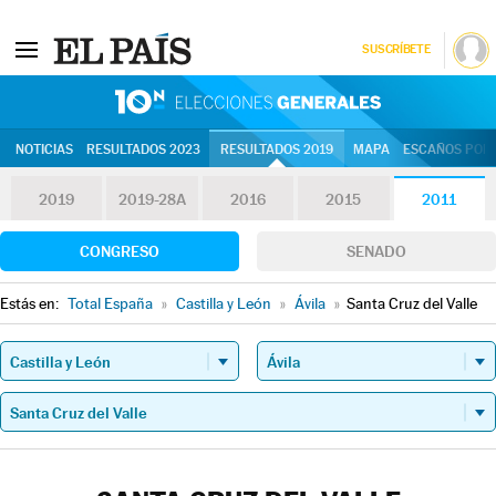
SUSCRÍBETE
10N | Eleccion
NOTICIAS
RESULTADOS 2023
RESULTADOS 2019
MAPA
ESCAÑOS POR 
2019
2019-28A
2016
2015
2011
CONGRESO
SENADO
Estás en:
Total España
»
Castilla y León
»
Ávila
»
Santa Cruz del Valle