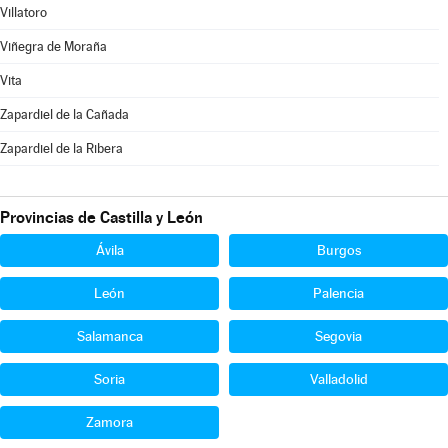
Villatoro
Viñegra de Moraña
Vita
Zapardiel de la Cañada
Zapardiel de la Ribera
Provincias de Castilla y León
Ávila
Burgos
León
Palencia
Salamanca
Segovia
Soria
Valladolid
Zamora