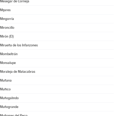
Mesegar de Corneja
Mijares
Mingorría
Mironcillo
Mirón (El)
Mirueña de los Infanzones
Mombeltrán
Monsalupe
Moraleja de Matacabras
Muñana
Muñico
Muñogalindo
Muñogrande
Muñomer del Peco