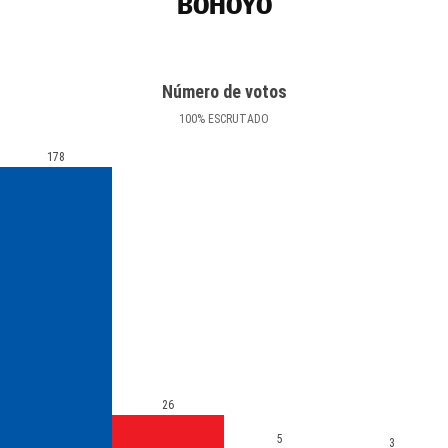
BOHOYO
Número de votos
100
%
ESCRUTADO
178
26
5
3