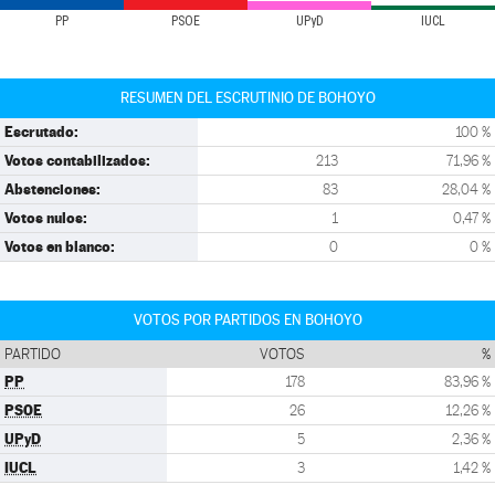
PP
PSOE
UPyD
IUCL
RESUMEN DEL ESCRUTINIO DE BOHOYO
Escrutado:
100 %
Votos contabilizados:
213
71,96 %
Abstenciones:
83
28,04 %
Votos nulos:
1
0,47 %
Votos en blanco:
0
0 %
VOTOS POR PARTIDOS EN BOHOYO
PARTIDO
VOTOS
%
PP
178
83,96 %
PSOE
26
12,26 %
UPyD
5
2,36 %
IUCL
3
1,42 %