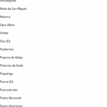
Navatejares
Neila de San Miguel
Niharra
Ojos-Albos
Orbita
Oso (El)
Padiernos
Pajares de Adaja
Palacios de Goda
Papatrigo
Parral (El)
Pascualcobo
Pedro Bernardo
Pedro-Rodríguez