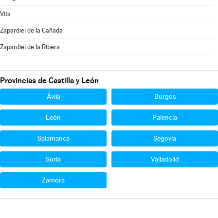
Vita
Zapardiel de la Cañada
Zapardiel de la Ribera
Provincias de Castilla y León
Ávila
Burgos
León
Palencia
Salamanca
Segovia
Soria
Valladolid
Zamora