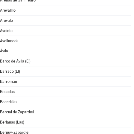
Arenas de San Pedro
Arevalillo
Arévalo
Aveinte
Avellaneda
Ávila
Barco de Ávila (El)
Barraco (El)
Barromán
Becedas
Becedillas
Bercial de Zapardiel
Berlanas (Las)
Bernuy-Zapardiel