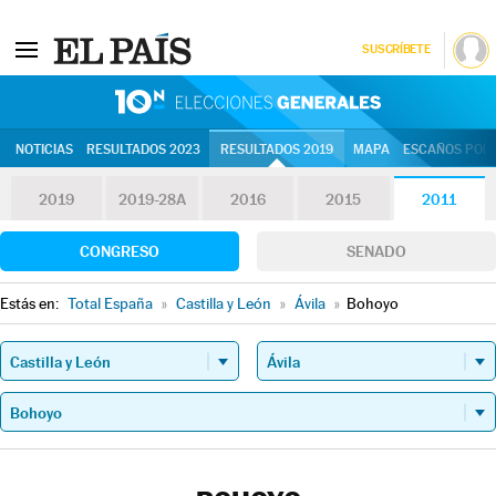
SUSCRÍBETE
10N | Eleccion
NOTICIAS
RESULTADOS 2023
RESULTADOS 2019
MAPA
ESCAÑOS POR 
2019
2019-28A
2016
2015
2011
CONGRESO
SENADO
Estás en:
Total España
»
Castilla y León
»
Ávila
»
Bohoyo