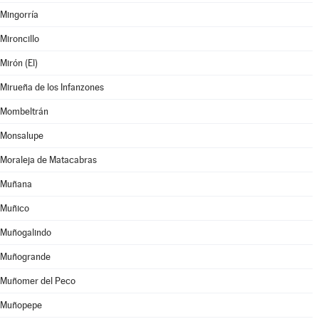
Mingorría
Mironcillo
Mirón (El)
Mirueña de los Infanzones
Mombeltrán
Monsalupe
Moraleja de Matacabras
Muñana
Muñico
Muñogalindo
Muñogrande
Muñomer del Peco
Muñopepe