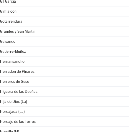
Gil García
Gimialcón
Gotarrendura
Grandes y San Martín
Guisando
Gutierre-Muñoz
Hernansancho
Herradón de Pinares
Herreros de Suso
Higuera de las Dueñas
Hija de Dios (La)
Horcajada (La)
Horcajo de las Torres
Hornillo (El)