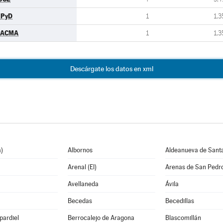
UPyD
1
1,3
PACMA
1
1,3
Descárgate los datos en xml
)
Albornos
Aldeanueva de Sant
Arenal (El)
Arenas de San Pedr
Avellaneda
Ávila
Becedas
Becedillas
pardiel
Berrocalejo de Aragona
Blascomillán