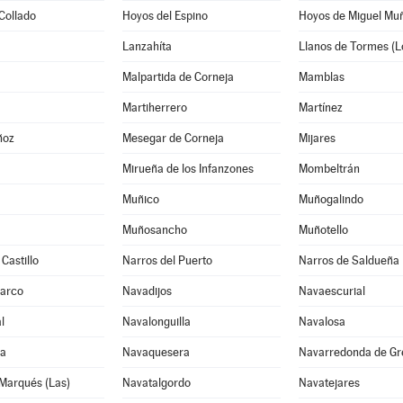
Collado
Hoyos del Espino
Hoyos de Miguel Mu
Lanzahíta
Llanos de Tormes (L
Malpartida de Corneja
Mamblas
Martiherrero
Martínez
ñoz
Mesegar de Corneja
Mijares
Mirueña de los Infanzones
Mombeltrán
Muñico
Muñogalindo
Muñosancho
Muñotello
Castillo
Narros del Puerto
Narros de Saldueña
Barco
Navadijos
Navaescurial
l
Navalonguilla
Navalosa
ga
Navaquesera
Navarredonda de Gr
Marqués (Las)
Navatalgordo
Navatejares