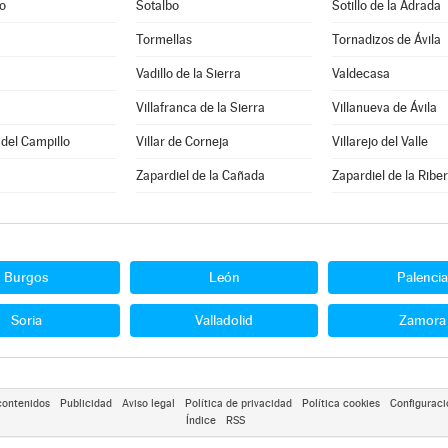
o
Sotalbo
Sotillo de la Adrada
Tormellas
Tornadizos de Ávila
Vadillo de la Sierra
Valdecasa
Villafranca de la Sierra
Villanueva de Ávila
 del Campillo
Villar de Corneja
Villarejo del Valle
Zapardiel de la Cañada
Zapardiel de la Ribe
Burgos
León
Palencia
Soria
Valladolid
Zamora
contenidos
Publicidad
Aviso legal
Política de privacidad
Política cookies
Configuraci
Índice
RSS