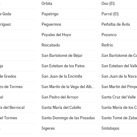
s
Orbita
Oso (El)
de Goda
Papatrigo
Parral (El)
ríguez
Peguerinos
Peñalba de Ávila
Poyales del Hoyo
Pozanco
Riocabado
Riofrío
San Bartolomé de Béjar
San Bartolomé de C
ja
San Esteban de los Patos
San Esteban del Vall
de Gredos
San Juan de la Encinilla
San Juan de la Nava
zo de Tormes
San Martín de la Vega del Alberche
San Martín del Pimpo
al
San Pedro del Arroyo
Santa Cruz del Valle
a del Berrocal
Santa María del Cubillo
Santa María de los C
del Tormes
Santo Domingo de las Posadas
Santo Tomé de Zaba
s
Sigeres
Sinlabajos