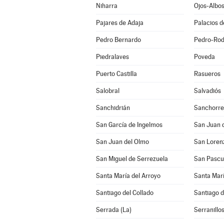
Niharra
Ojos-Albo
Pajares de Adaja
Palacios 
Pedro Bernardo
Pedro-Rod
Piedralaves
Poveda
Puerto Castilla
Rasueros
Salobral
Salvadiós
Sanchidrián
Sanchorre
San García de Ingelmos
San Juan 
San Juan del Olmo
San Loren
San Miguel de Serrezuela
San Pascu
Santa María del Arroyo
Santa Marí
Santiago del Collado
Santiago 
Serrada (La)
Serranillo