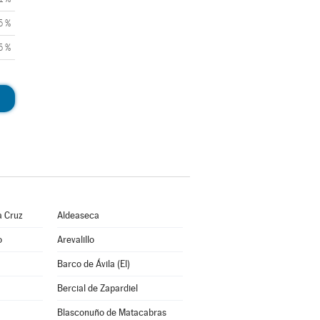
5 %
5 %
a Cruz
Aldeaseca
o
Arevalillo
Barco de Ávila (El)
Bercial de Zapardiel
Blasconuño de Matacabras