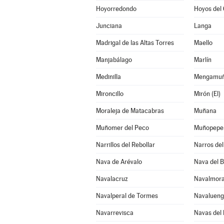
Hoyorredondo
Hoyos del 
Junciana
Langa
Madrigal de las Altas Torres
Maello
Manjabálago
Marlín
Medinilla
Mengamu
Mironcillo
Mirón (El)
Moraleja de Matacabras
Muñana
Muñomer del Peco
Muñopepe
Narrillos del Rebollar
Narros del 
Nava de Arévalo
Nava del 
Navalacruz
Navalmora
Navalperal de Tormes
Navaluen
Navarrevisca
Navas del 