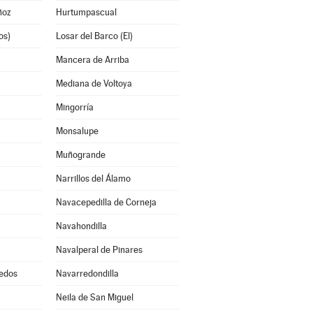
ñoz
Hurtumpascual
os)
Losar del Barco (El)
Mancera de Arriba
Mediana de Voltoya
Mingorría
Monsalupe
Muñogrande
Narrillos del Álamo
Navacepedilla de Corneja
Navahondilla
Navalperal de Pinares
edos
Navarredondilla
Neila de San Miguel