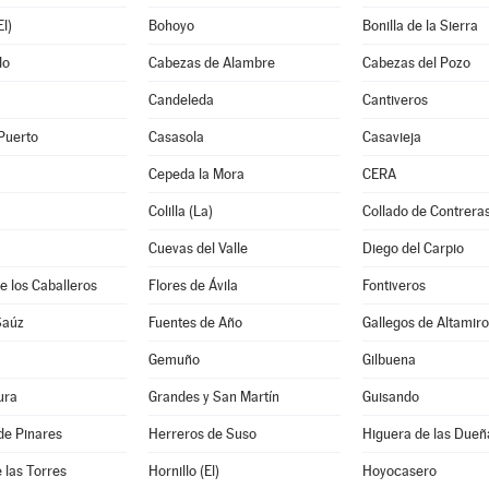
l)
Bohoyo
Bonilla de la Sierra
do
Cabezas de Alambre
Cabezas del Pozo
Candeleda
Cantiveros
Puerto
Casasola
Casavieja
Cepeda la Mora
CERA
Colilla (La)
Collado de Contrera
Cuevas del Valle
Diego del Carpio
e los Caballeros
Flores de Ávila
Fontiveros
Saúz
Fuentes de Año
Gallegos de Altamiro
Gemuño
Gilbuena
ura
Grandes y San Martín
Guisando
de Pinares
Herreros de Suso
Higuera de las Dueñ
 las Torres
Hornillo (El)
Hoyocasero