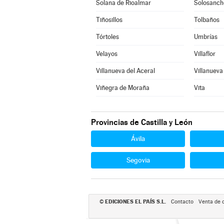
Solana de Rioalmar
Solosanch
Tiñosillos
Tolbaños
Tórtoles
Umbrías
Velayos
Villaflor
Villanueva del Aceral
Villanueva
Viñegra de Moraña
Vita
Provincias de Castilla y León
Ávila
Segovia
EDICIONES EL PAÍS S.L.
©
Contacto
Venta de 