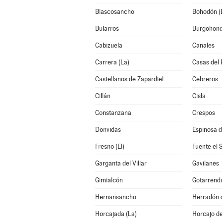
Blascosancho
Bohodón (E
Bularros
Burgohon
Cabizuela
Canales
Carrera (La)
Casas del 
Castellanos de Zapardiel
Cebreros
Cillán
Cisla
Constanzana
Crespos
Donvidas
Espinosa d
Fresno (El)
Fuente el 
Garganta del Villar
Gavilanes
Gimialcón
Gotarrend
Hernansancho
Herradón 
Horcajada (La)
Horcajo de