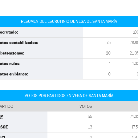
RESUMEN DEL ESCRUTINIO DE VEGA DE SANTA MARÍA
scrutado:
10
otos contabilizados:
75
78,9
bstenciones:
20
21,0
otos nulos:
1
1,3
otos en blanco:
0
VOTOS POR PARTIDOS EN VEGA DE SANTA MARÍA
ARTIDO
VOTOS
PP
55
74,3
PSOE
13
17,5
UCL
4
5,4