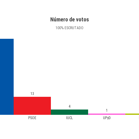
Número de votos
100
%
ESCRUTADO
13
4
1
PSOE
IUCL
UPyD