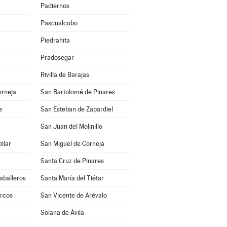
Padiernos
Pascualcobo
Piedrahíta
Pradosegar
Rivilla de Barajas
orneja
San Bartolomé de Pinares
e
San Esteban de Zapardiel
San Juan del Molinillo
llar
San Miguel de Corneja
Santa Cruz de Pinares
aballeros
Santa María del Tiétar
rcos
San Vicente de Arévalo
Solana de Ávila