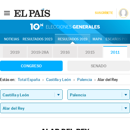
SUSCRÍBETE
10N | Eleccion
NOTICIAS
RESULTADOS 2023
RESULTADOS 2019
MAPA
ESCAÑOS POR 
2019
2019-28A
2016
2015
2011
CONGRESO
SENADO
Estás en:
Total España
»
Castilla y León
»
Palencia
»
Alar del Rey