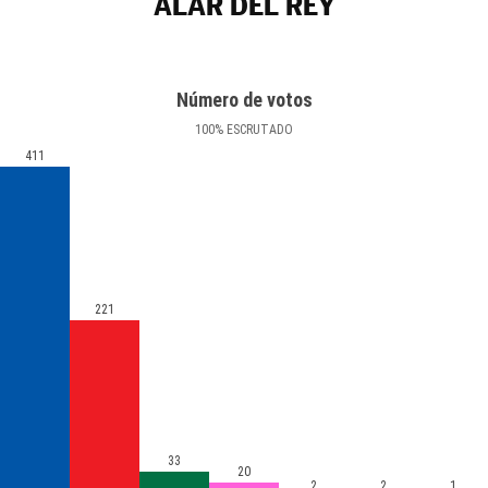
ALAR DEL REY
Número de votos
100
%
ESCRUTADO
411
221
33
20
2
2
1