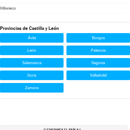
Villovieco
Provincias de Castilla y León
Ávila
Burgos
León
Palencia
Salamanca
Segovia
Soria
Valladolid
Zamora
EDICIONES EL PAÍS S.L.
©