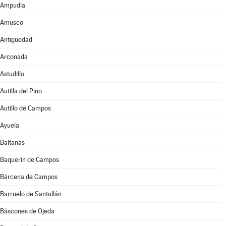
Ampudia
Amusco
Antigüedad
Arconada
Astudillo
Autilla del Pino
Autillo de Campos
Ayuela
Baltanás
Baquerín de Campos
Bárcena de Campos
Barruelo de Santullán
Báscones de Ojeda