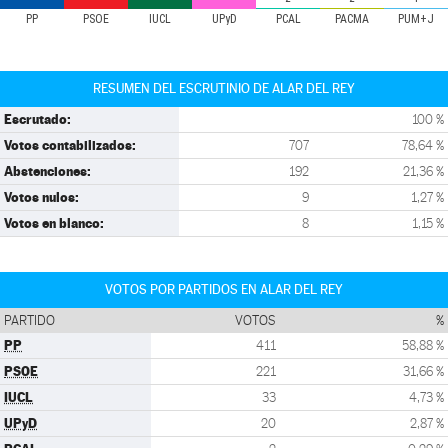
PP
PSOE
IUCL
UPyD
PCAL
PACMA
PUM+J
RESUMEN DEL ESCRUTINIO DE ALAR DEL REY
Escrutado:
100 %
Votos contabilizados:
707
78,64 %
Abstenciones:
192
21,36 %
Votos nulos:
9
1,27 %
Votos en blanco:
8
1,15 %
VOTOS POR PARTIDOS EN ALAR DEL REY
PARTIDO
VOTOS
%
PP
411
58,88 %
PSOE
221
31,66 %
IUCL
33
4,73 %
UPyD
20
2,87 %