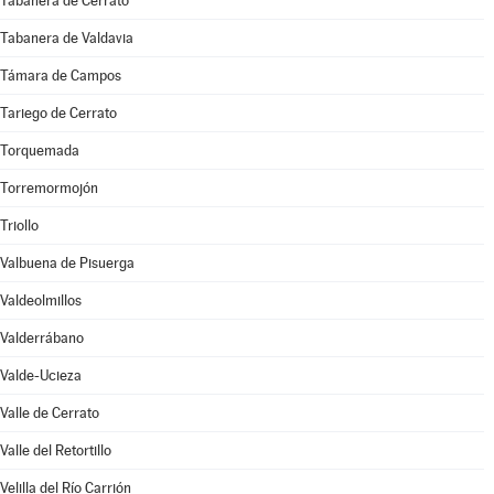
Tabanera de Cerrato
Tabanera de Valdavia
Támara de Campos
Tariego de Cerrato
Torquemada
Torremormojón
Triollo
Valbuena de Pisuerga
Valdeolmillos
Valderrábano
Valde-Ucieza
Valle de Cerrato
Valle del Retortillo
Velilla del Río Carrión