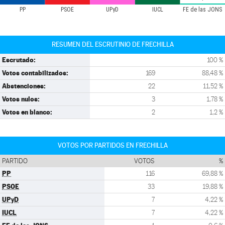
PP
PSOE
UPyD
IUCL
FE de las JONS
RESUMEN DEL ESCRUTINIO DE FRECHILLA
Escrutado:
100 %
Votos contabilizados:
169
88,48 %
Abstenciones:
22
11,52 %
Votos nulos:
3
1,78 %
Votos en blanco:
2
1,2 %
VOTOS POR PARTIDOS EN FRECHILLA
PARTIDO
VOTOS
%
PP
116
69,88 %
PSOE
33
19,88 %
UPyD
7
4,22 %
IUCL
7
4,22 %